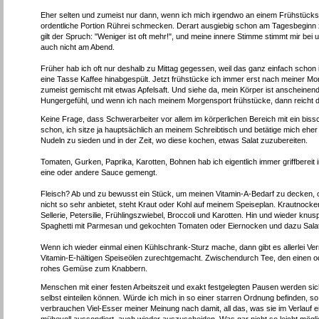
Eher selten und zumeist nur dann, wenn ich mich irgendwo an einem Frühstücksbü
ordentliche Portion Rührei schmecken. Derart ausgiebig schon am Tagesbeginn 
gilt der Spruch: "Weniger ist oft mehr!", und meine innere Stimme stimmt mir bei 
auch nicht am Abend.
Früher hab ich oft nur deshalb zu Mittag gegessen, weil das ganz einfach scho
eine Tasse Kaffee hinabgespült. Jetzt frühstücke ich immer erst nach meiner 
zumeist gemischt mit etwas Apfelsaft. Und siehe da, mein Körper ist anscheinend
Hungergefühl, und wenn ich nach meinem Morgensport frühstücke, dann reicht das
Keine Frage, dass Schwerarbeiter vor allem im körperlichen Bereich mit ein b
schon, ich sitze ja hauptsächlich an meinem Schreibtisch und betätige mich ehe
Nudeln zu sieden und in der Zeit, wo diese kochen, etwas Salat zuzubereiten.
Tomaten, Gurken, Paprika, Karotten, Bohnen hab ich eigentlich immer griffberei
eine oder andere Sauce gemengt.
Fleisch? Ab und zu bewusst ein Stück, um meinen Vitamin-A-Bedarf zu decken, ode
nicht so sehr anbietet, steht Kraut oder Kohl auf meinem Speiseplan. Krautnocke
Sellerie, Petersilie, Frühlingszwiebel, Broccoli und Karotten. Hin und wieder knu
Spaghetti mit Parmesan und gekochten Tomaten oder Eiernocken und dazu Salat in 
Wenn ich wieder einmal einen Kühlschrank-Sturz mache, dann gibt es allerlei Ve
Vitamin-E-hältigen Speiseölen zurechtgemacht. Zwischendurch Tee, den einen od
rohes Gemüse zum Knabbern.
Menschen mit einer festen Arbeitszeit und exakt festgelegten Pausen werden sich
selbst einteilen können. Würde ich mich in so einer starren Ordnung befinden, s
verbrauchen Viel-Esser meiner Meinung nach damit, all das, was sie im Verlauf e