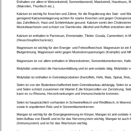
Enthalten vor allem in Weizenkeimöl, Sonnenblumenöl, Maiskeimöl, Haselnuss, 
(Makrelen, Thunfisch etc.).
Kalzium ist wichtig für Knochen und Zähne, für die Regulierung des Salz- und W
genügend Kalziumeinlagerung achten für starke Knochen und gegen Osteoporose 
das Zahnfleisch, Haut und Schleimhäute gesund. Kalzium senkt den Cholesterins
Muskelwachstum und schützt vor Darmkrebs. Alkohol und Koffein entziehen dem
Kalzium ist enthalten in Parmesan, Emmentaler, Tilsiter, Gouda, Camembert, in 
(Heuschnupfen/Juckreiz).
Magnesium ist wichtig für den Energie- und Fettstoffwechsel. Magnesium ist ein 
Blutgerinnung. Magnesium wirkt gegen Muskelverspannungen (Krämpfe) und hilft
Magnesium ist vor allem enthalten in Weizenkeimen, Sonnenblumenkernen, Hafer
Molybdän unterstützt die Harnsäurebildung und ist anti-oxidativ tätig. Molybdä
Molybdän ist enthalten in Getreideprodukten (Kartoffeln, Hefe, Mais, Spinat, Rei
Selen ist von der Bodenbeschaffenheit beim Getreideanbau abhängig. Selen ist
und Selen schützt zusammen mit Vitamin E die Körperzellen vor Zerstörung. Sele
kann es zu Rheuma, Herzerkrankungen und Immunschwäche kommen.
Selen ist hauptsächlich vorhanden in Schweinefleisch und Rindfleisch, in Meer
sowie in unpoliertem Reis und in Sonnenblumenkernen.
Mangan ist wichtig für die Energiegewinnung im Körper, Mangan ist anti-oxidati
beim Aufbau von Eiweiß und ist für das Nervensystem wichtig. Mangan ist auch b
(Immunsystem) und ist für das Wachstum wichtig.