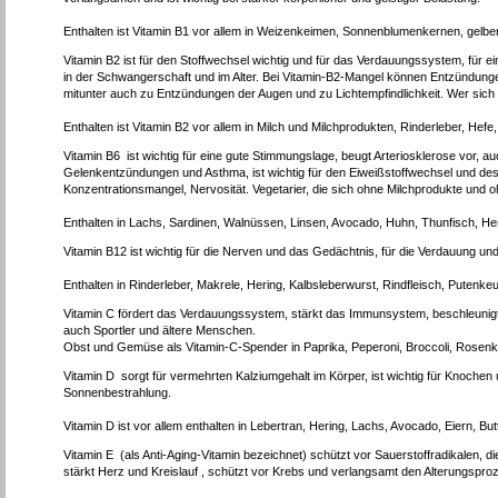
Enthalten ist Vitamin B1 vor allem in Weizenkeimen, Sonnenblumenkernen, gelbe
Vitamin B2 ist für den Stoffwechsel wichtig und für das Verdauungssystem, für ei
in der Schwangerschaft und im Alter. Bei Vitamin-B2-Mangel können Entzündunge
mitunter auch zu Entzündungen der Augen und zu Lichtempfindlichkeit. Wer sich v
Enthalten ist Vitamin B2 vor allem in Milch und Milchprodukten, Rinderleber, He
Vitamin B6 ist wichtig für eine gute Stimmungslage, beugt Arteriosklerose vor, a
Gelenkentzündungen und Asthma, ist wichtig für den Eiweißstoffwechsel und desha
Konzentrationsmangel, Nervosität. Vegetarier, die sich ohne Milchprodukte und oh
Enthalten in Lachs, Sardinen, Walnüssen, Linsen, Avocado, Huhn, Thunfisch, H
Vitamin B12 ist wichtig für die Nerven und das Gedächtnis, für die Verdauung und 
Enthalten in Rinderleber, Makrele, Hering, Kalbsleberwurst, Rindfleisch, Putenkeu
Vitamin C fördert das Verdauungssystem, stärkt das Immunsystem, beschleunigt
auch Sportler und ältere Menschen.
Obst und Gemüse als Vitamin-C-Spender in Paprika, Peperoni, Broccoli, Rosenko
Vitamin D sorgt für vermehrten Kalziumgehalt im Körper, ist wichtig für Knoche
Sonnenbestrahlung.
Vitamin D ist vor allem enthalten in Lebertran, Hering, Lachs, Avocado, Eiern, Bu
Vitamin E (als Anti-Aging-Vitamin bezeichnet) schützt vor Sauerstoffradikalen, d
stärkt Herz und Kreislauf , schützt vor Krebs und verlangsamt den Alterungspro