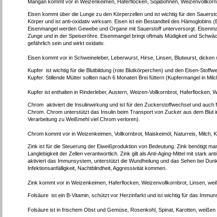
Mangan kommt vor in Weizenkeimen, Haferflocken, Sojabohnen, Weizenvollkornb
Eisen kommt über die Lunge zu den Körperzellen und ist wichtig für den Sauersto
Körper und ist anti-oxidativ wirksam. Eisen ist ein Bestandteil des Hämoglobins (Bl
Eisenmangel werden Gewebe und Organe mit Sauerstoff unterversorgt. Eisenman
Zunge und in der Speiseröhre. Eisenmangel bringt oftmals Müdigkeit und Schwä
gefährlich sein und wirkt oxidativ.
Eisen kommt vor in Schweineleber, Leberwurst, Hirse, Linsen, Blutwurst, dicke
Kupfer ist wichtig für die Blutbildung (rote Blutkörperchen) und den Eisen-Stoff
Kupfer. Stillende Mütter sollten nach 6 Monaten Brei füttern (Kupfermangel in Milc
Kupfer ist enthalten in Rinderleber, Austern, Weizen-Vollkornbrot, Haferflocke
Chrom aktiviert die Insulinwirkung und ist für den Zuckerstoffwechsel und auch f
Chrom. Chrom unterstützt das Insulin beim Transport von Zucker aus dem Blut in
Verarbeitung zu Weißmehl viel Chrom verloren).
Chrom kommt vor in Weizenkeimen, Vollkornbrot, Maiskeimöl, Naturreis, Milch,
Zink ist für die Steuerung der Eiweißproduktion von Bedeutung. Zink benötigt man
Langlebigkeit der Zellen verantwortlich. Zink gilt als Anti-Aging-Mittel mit stark 
aktiviert das Immunsystem, unterstützt die Wundheilung und das Sehen bei Dunk
Infektionsanfälligkeit, Nachtblindheit, Aggressivität kommen.
Zink kommt vor in Weizenkeimen, Haferflocken, Weizenvollkornbrot, Linsen, we
Folsäure ist ein B-Vitamin, schützt vor Herzinfarkt und ist wichtig für das Im
Folsäure ist in frischem Obst und Gemüse, Rosenkohl, Spinat, Karotten, weißen