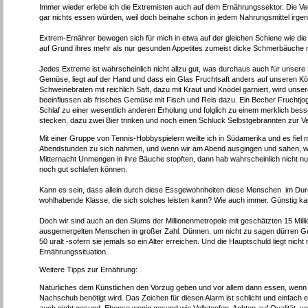
Immer wieder erlebe ich die Extremisten auch auf dem Ernährungssektor. Die Veg
gar nichts essen würden, weil doch beinahe schon in jedem Nahrungsmittel irge
Extrem-Ernährer bewegen sich für mich in etwa auf der gleichen Schiene wie die F
auf Grund ihres mehr als nur gesunden Appetites zumeist dicke Schmerbäuche 
Jedes Extreme ist wahrscheinlich nicht allzu gut, was durchaus auch für unsere 
Gemüse, liegt auf der Hand und dass ein Glas Fruchtsaft anders auf unseren Körpe
Schweinebraten mit reichlich Saft, dazu mit Kraut und Knödel garniert, wird u
beeinflussen als frisches Gemüse mit Fisch und Reis dazu. Ein Becher Fruchtjo
Schlaf zu einer wesentlich anderen Erholung und folglich zu einem merklich be
stecken, dazu zwei Bier trinken und noch einen Schluck Selbstgebrannten zur Ve
Mit einer Gruppe von Tennis-Hobbyspielern weilte ich in Südamerika und es fiel
Abendstunden zu sich nahmen, und wenn wir am Abend ausgingen und sahen, wie 
Mitternacht Unmengen in ihre Bäuche stopften, dann hab wahrscheinlich nicht n
noch gut schlafen können.
Kann es sein, dass allein durch diese Essgewohnheiten diese Menschen im Durc
wohlhabende Klasse, die sich solches leisten kann? Wie auch immer. Günstig k
Doch wir sind auch an den Slums der Millionenmetropole mit geschätzten 15 Mil
ausgemergelten Menschen in großer Zahl. Dünnen, um nicht zu sagen dürren Gesta
50 uralt -sofern sie jemals so ein Alter erreichen. Und die Hauptschuld liegt n
Ernährungssituation.
Weitere Tipps zur Ernährung:
Natürliches dem Künstlichen den Vorzug geben und vor allem dann essen, wenn s
Nachschub benötigt wird. Das Zeichen für diesen Alarm ist schlicht und einfach 