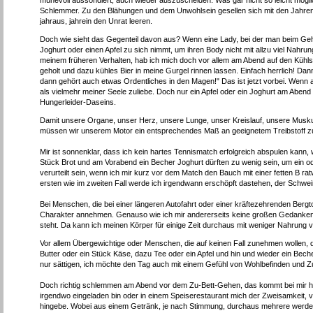
mühevoll aussondiert, auch wieder auszuscheiden. Was gar nicht so leicht mögl
Schlemmer. Zu den Blähungen und dem Unwohlsein gesellen sich mit den Jahren 
jahraus, jahrein den Unrat leeren.
Doch wie sieht das Gegenteil davon aus? Wenn eine Lady, bei der man beim Geh
Joghurt oder einen Apfel zu sich nimmt, um ihren Body nicht mit allzu viel Nahr
meinem früheren Verhalten, hab ich mich doch vor allem am Abend auf den Kühl
geholt und dazu kühles Bier in meine Gurgel rinnen lassen. Einfach herrlich! 
dann gehört auch etwas Ordentliches in den Magen!" Das ist jetzt vorbei. Wenn
als vielmehr meiner Seele zuliebe. Doch nur ein Apfel oder ein Joghurt am Abe
Hungerleider-Daseins.
Damit unsere Organe, unser Herz, unsere Lunge, unser Kreislauf, unsere Muskul
müssen wir unserem Motor ein entsprechendes Maß an geeignetem Treibstoff z
Mir ist sonnenklar, dass ich kein hartes Tennismatch erfolgreich abspulen kann,
Stück Brot und am Vorabend ein Becher Joghurt dürften zu wenig sein, um ein 
verurteilt sein, wenn ich mir kurz vor dem Match den Bauch mit einer fetten B r
ersten wie im zweiten Fall werde ich irgendwann erschöpft dastehen, der Schweiß
Bei Menschen, die bei einer längeren Autofahrt oder einer kräftezehrenden Bergt
Charakter annehmen. Genauso wie ich mir andererseits keine großen Gedank
steht. Da kann ich meinen Körper für einige Zeit durchaus mit weniger Nahrung
Vor allem Übergewichtige oder Menschen, die auf keinen Fall zunehmen wollen, 
Butter oder ein Stück Käse, dazu Tee oder ein Apfel und hin und wieder ein Becher
nur sättigen, ich möchte den Tag auch mit einem Gefühl von Wohlbefinden und Zu
Doch richtig schlemmen am Abend vor dem Zu-Bett-Gehen, das kommt bei mir höch
irgendwo eingeladen bin oder in einem Speiserestaurant mich der Zweisamkeit
hingebe. Wobei aus einem Getränk, je nach Stimmung, durchaus mehrere werde