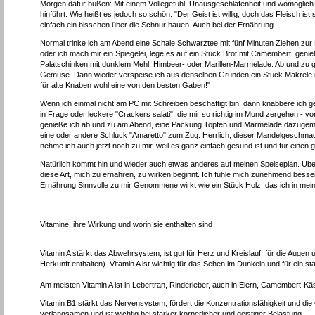
Morgen dafür büßen: Mit einem Völlegefühl, Unausgeschlafenheit und womöglich 
hinführt. Wie heißt es jedoch so schön: "Der Geist ist willig, doch das Fleisch 
einfach ein bisschen über die Schnur hauen. Auch bei der Ernährung.
Normal trinke ich am Abend eine Schale Schwarztee mit fünf Minuten Ziehen zur
oder ich mach mir ein Spiegelei, lege es auf ein Stück Brot mit Camembert, geni
Palatschinken mit dunklem Mehl, Himbeer- oder Marillen-Marmelade. Ab und zu g
Gemüse. Dann wieder verspeise ich aus denselben Gründen ein Stück Makrele un
für alte Knaben wohl eine von den besten Gaben!"
Wenn ich einmal nicht am PC mit Schreiben beschäftigt bin, dann knabbere ich 
in Frage oder leckere "Crackers salati", die mir so richtig im Mund zergehen - v
genieße ich ab und zu am Abend, eine Packung Topfen und Marmelade dazugemi
eine oder andere Schluck "Amaretto" zum Zug. Herrlich, dieser Mandelgeschmac
nehme ich auch jetzt noch zu mir, weil es ganz einfach gesund ist und für einen g
Natürlich kommt hin und wieder auch etwas anderes auf meinen Speiseplan. Über
diese Art, mich zu ernähren, zu wirken beginnt. Ich fühle mich zunehmend besser, 
Ernährung Sinnvolle zu mir Genommene wirkt wie ein Stück Holz, das ich in me
Vitamine, ihre Wirkung und worin sie enthalten sind
Vitamin A stärkt das Abwehrsystem, ist gut für Herz und Kreislauf, für die Augen 
Herkunft enthalten). Vitamin A ist wichtig für das Sehen im Dunkeln und für ein
Am meisten Vitamin A ist in Lebertran, Rinderleber, auch in Eiern, Camembert-Käs
Vitamin B1 stärkt das Nervensystem, fördert die Konzentrationsfähigkeit und die 
verlangsamen und ist wichtig bei starker körperlicher und geistiger Belastung.