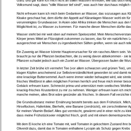
Ganz und gar kann ich mich nicht an stillen Wassern erfreuen, wie das doch einige
Volksmund sagt, dass "stille Wasser tief sind!", was auch hier durchaus möglich
Nicht erfreuen kann ich mich beim Gedanken an Wasser, das sozusagen aus Klä
Kloake geschaut hat, dem dürfte der Appetit auf Kläranlagen-Wasser wohl ein fü
verunreinigtes Grundwasser. In Asien oder Afrika trinken die Menschen aus den Fl
Möglichkeit ist, zu Wasser zu kommen. Für manche dieser Menschen dürfte das 
Wasser steht bei mir weit oben auf meinem Speisezettel. Mein Menschenverstan
Körper jenes Mittel an Flüssigkeit zukommen zu lassen, das für ein natürliche
ausgerechnet wir Menschen zu irgendwelchen Säften greifen, wenn sie auch teil
Ein Zuwenig an Wasser könnte Hauptverursacher für ein rasches Altern sein. Vor 
braucht ja nur die Pflanzen beobachten, die zu wenig davon abbekommen - sie la
Pflanzen schadet jedoch auch ein Zuviel an Wasser. Übergossen faulen die Wurzel
In letzter Zeit brühe ich vermehrt Tee (vor allem schwarzen und grünen Tee),
klugen Köpfen anscheinend zur Selbstverständlichkeit geworden ist und damit n
eine knackige Buttersemmel. Auch wenn immer wieder behauptet wird, wie sinnlos 
frisches Weißbrot in allen möglichen Formen herrlich und freue mich immer beso
Gebäck erfreuen kann. Schmeckt prima und unterstützt mein seelisches Wohlbefin
knackig-frisches Krustenbrot zu mir zu nehmen. Weniger erfreuen kann ich mic
manche meinen, altes Brot wäre gesünder als frisches. In diesem Fall verzichte
Die Grundsubstanz meiner Ernährung besteht bereits aus dem Frühstück. Milch,
Hirseflocken, Haferkleie, Bierhefe, eine Banane (zerdrückt), ein zerschnittene
für meinen Vitamin-Bedarf. Alles gut vermischt, gewärmt und in einer nicht zu k
dass meine Frühstückseier möglichst frisch, groß und mit einem dementspreche
Mit dem Ei koche ich eine Tomate mit, weil Tomaten in gekochtem Zustand ihre 
Olivenöl dazu, damit das in Tomaten enthaltene Lycopin als Schutz gegen Kre