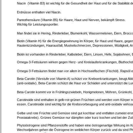
Niacin (Vitamin B3) ist wichtig für die Gesundheit der Haut und für die Stabilitä
Erdnüsse enthalten viel Niacin.
Pantothensäure (Vitamin B5) für Haare, Haut und Nerven, bekämpft Stress.
Wichtig für Leistungssportler.
Man findet sie in Hering, Rinderleber, Blumenkohl, Wassermelonen, Eiern, Brocc
Biotin (Vitamin H) für die Energiegewinnung im Körper, für Haut und Haare, gege
Hautentzündungen, Haarausfall, Muskelschmerzen, Depressionen, Müdigkeit, A
Biotin ist vorhanden in Rinderleber, Kalbsleber, Eiern, Linsen, Hefe, Sojabohnen
Omega-3-Fettsäuren wirken gegen Herz- und Kreislauferkrankungen, Bluthochdru
Omega-3-Fettsäuren findet man vor allem in Hochseefischen (Fischöl). Rapsöl e
Beta-Carotin (Vorstufe von Vitamin A) schützt vor Krebserkrankungen, beugt Ab
(anti-oxidativ). Beta-Carotin schützt die Haut vor Schäden und unterstützt die Lu
Beta-Carotin kommt vor in Frühlingszwiebeln, Honigmelonen, Möhren, Grünkohl,
Carotinoide sind enthalten in gelb-rot-grünen Früchten und werden vom Körper n
essen. Carotinoide sind wichtig für die Krebsvorbeugung und anti-oxidativ wirks
Gelbe und rote Früchte und Gemüse sind gut kochbar und entfalten zumeist erst
Prostatakrebs). Grünes Gemüse nur dämpfen oder kurz kochen und bei der Zub
Phytoöstrogene sind Pflanzenstoffe und haben eine östrogenartige Wirkung im 
Wechseljahren gehen die Östrogene im weiblichen Körper zurück und da sind Phy