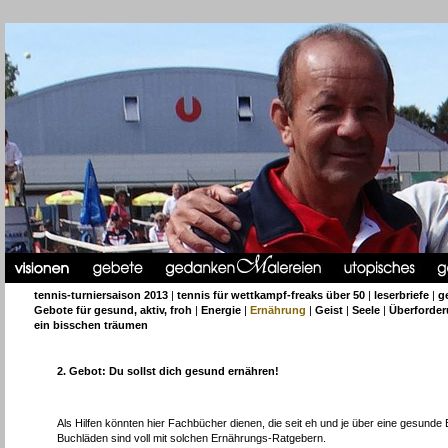
tennis-turniersaison 2013
|
tennis für wettkampf-freaks über 50
|
leserbriefe
|
g
Gebote für gesund, aktiv, froh
|
Energie
|
Ernährung
|
Geist
|
Seele
|
Überforde
ein bisschen träumen
2. Gebot: Du sollst dich gesund ernähren!
Als Hilfen könnten hier Fachbücher dienen, die seit eh und je über eine gesun
Buchläden sind voll mit solchen Ernährungs-Ratgebern.