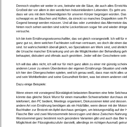
Dennoch stopfen wir weiter in uns, beinahe wie die Säue, die auch alles Erreic
Großteil der vor allem in den westlichen Industrieländern Lebenden. Es geht un
dass wir uns mit dem Notwendigsten für unseren Körper begnügen würden. Das b
schwappt es an Bäuchen und Hüften, da streckt so manches Doppelkinn sein Prof
Gegend bewegt werden müssen. Und all das oder zumindest das Allermeiste davon
hinten noch sehen werden sind solche Leckerbissen sogar hin und wieder dringe
versuche.
Ich bin kein Ernährungswissenschaftler, das sei gleich vorangestellt. Ich will fü
ganz gut so, denn welchen Fachleuten soll man vertrauen, wo doch die einen das
sind. Ist wahrscheinlich überall gleich, wo Spezialisten am Werk sind, und ähnl
die Ursache mancher Erkrankung und um die Möglichkeiten der Behandlung geht. D
behauptet, diskutiert und oftmals auch gestritten. Jeder will der Gescheitere sein
Ich will das alles nicht, ich will nur für mich ganz allein zu einer mir günstig
anderen Leser zu einem Überdenken der eigenen Ernährungs-Situation und viellei
ich hier den Obergescheiten spielen, weil ich genau weiß, dass man nicht alles 
und sein Wohlbefinden und seine Gesundheit fördert, was bei einem anderen viel
Dazu einige Beispiele:
Wenn einem mit vorwiegend Bürotätigkeit belasteten Beamten eine fette Selchwur
könnte das gleiche Stück Wurst für einen manuellen Schwerarbeiter durchaus eine
telefoniert, den PC bedient, Meetings organisiert, Diskussionen leitet und dessen 
andere Art von Ernährung benötigen als ein Holzfäller, wenn dieser mit der Mot
Buchhalter zur Brotzeit ein Apfel durchaus genügen, um leistungsmäßig auf der H
Flasche Bier und zwei Wurstsemmeln bevorzugen und diese Zwischen-Nahrung wi
Wurstsemmel ganz bestimmt noch gesündere Varianten gibt und auch das Bier k
Möglichkeit der Flüssigkeitszufuhr darstellt, allerdings im richtigen Ausmaß get