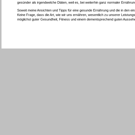
gesünder als irgendwelche Diäten, weil es, bei weiterhin ganz normaler Ernähr
Soweit meine Ansichten und Tipps für eine gesunde Ernährung und die in den ei
Keine Frage, dass die Art, wie wir uns ernähren, wesentlich zu unserer Leistungs
möglichst guter Gesundheit, Fitness und einem dementsprechend guten Aussehe