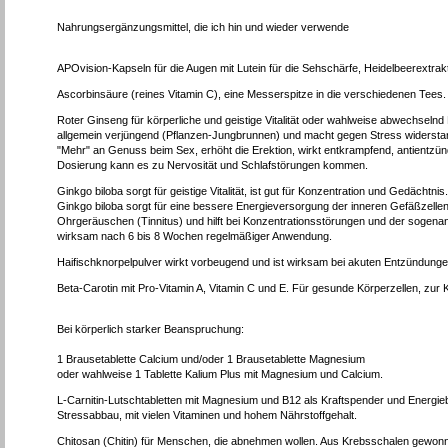
Nahrungsergänzungsmittel, die ich hin und wieder verwende
APOvision-Kapseln für die Augen mit Lutein für die Sehschärfe, Heidelbeerextrak
Ascorbinsäure (reines Vitamin C), eine Messerspitze in die verschiedenen Tees.
Roter Ginseng für körperliche und geistige Vitalität oder wahlweise abwechselnd
allgemein verjüngend (Pflanzen-Jungbrunnen) und macht gegen Stress widerstandsf
"Mehr" an Genuss beim Sex, erhöht die Erektion, wirkt entkrampfend, antientzündl
Dosierung kann es zu Nervosität und Schlafstörungen kommen.
Ginkgo biloba sorgt für geistige Vitalität, ist gut für Konzentration und Gedächt
Ginkgo biloba sorgt für eine bessere Energieversorgung der inneren Gefäßzellen
Ohrgeräuschen (Tinnitus) und hilft bei Konzentrationsstörungen und der sogenan
wirksam nach 6 bis 8 Wochen regelmäßiger Anwendung.
Haifischknorpelpulver wirkt vorbeugend und ist wirksam bei akuten Entzündu
Beta-Carotin mit Pro-Vitamin A, Vitamin C und E. Für gesunde Körperzellen, zur
Bei körperlich starker Beanspruchung:
1 Brausetablette Calcium und/oder 1 Brausetablette Magnesium
oder wahlweise 1 Tablette Kalium Plus mit Magnesium und Calcium.
L-Carnitin-Lutschtabletten mit Magnesium und B12 als Kraftspender und Energ
Stressabbau, mit vielen Vitaminen und hohem Nährstoffgehalt.
Chitosan (Chitin) für Menschen, die abnehmen wollen. Aus Krebsschalen gewo