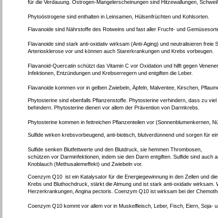
für die Verdauung. Östrogen-Mangelerscheinungen sind Hitzewallungen, Schwe
Phytoöstrogene sind enthalten in Leinsamen, Hülsenfrüchten und Kohlsorten.
Flavanoide sind Nährstoffe des Rotweins und fast aller Frucht- und Gemüsesort
Flavanoide sind stark anti-oxidativ wirksam (Anti-Aging) und neutralisieren frei
Arteriosklerose vor und können auch Starerkrankungen und Krebs vorbeugen.
Flavanoid-Quercatin schützt das Vitamin C vor Oxidation und hilft gegen Venene
Infektionen, Entzündungen und Krebserregern und entgiften die Leber.
Flavanoide kommen vor in gelben Zwiebeln, Äpfeln, Malventee, Kirschen, Pflaum
Phytosterine sind ebenfalls Pflanzenstoffe. Phytosterine verhindern, dass zu vie
behindern. Phytosterine dienen vor allem der Prävention von Darmkrebs.
Phytosterine kommen in fettreichen Pflanzenteilen vor (Sonnenblumenkernen, 
Sulfide wirken krebsvorbeugend, anti-biotisch, blutverdünnend und sorgen für 
Sulfide senken Blutfettwerte und den Blutdruck, sie hemmen Thrombosen,
schützen vor Darminfektionen, indem sie den Darm entgiften. Sulfide sind auch an
Knoblauch (Methusalemeffekt) und Zwiebeln vor.
Coenzym Q10 ist ein Katalysator für die Energiegewinnung in den Zellen und 
Krebs und Bluthochdruck, stärkt die Atmung und ist stark anti-oxidativ wirksam.
Herzerkrankungen, Angina pectoris. Coenzym Q10 ist wirksam bei der Chemother
Coenzym Q10 kommt vor allem vor in Muskelfleisch, Leber, Fisch, Eiern, Soja- 