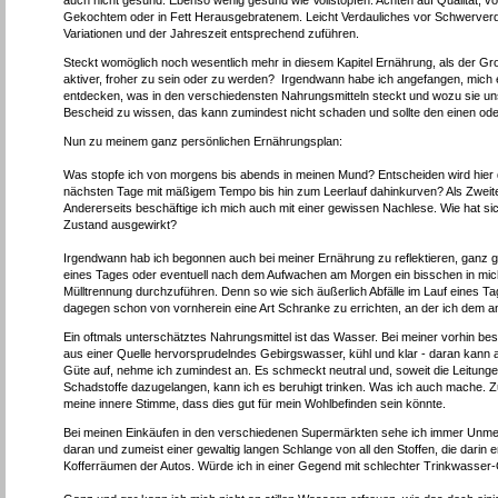
auch nicht gesund. Ebenso wenig gesund wie Vollstopfen. Achten auf Qualität, vo
Gekochtem oder in Fett Herausgebratenem. Leicht Verdauliches vor Schwerverd
Variationen und der Jahreszeit entsprechend zuführen.
Steckt womöglich noch wesentlich mehr in diesem Kapitel Ernährung, als der Gr
aktiver, froher zu sein oder zu werden? Irgendwann habe ich angefangen, mich er
entdecken, was in den verschiedensten Nahrungsmitteln steckt und wozu sie uns 
Bescheid zu wissen, das kann zumindest nicht schaden und sollte den einen od
Nun zu meinem ganz persönlichen Ernährungsplan:
Was stopfe ich von morgens bis abends in meinen Mund? Entscheiden wird hier 
nächsten Tage mit mäßigem Tempo bis hin zum Leerlauf dahinkurven? Als Zweite
Andererseits beschäftige ich mich auch mit einer gewissen Nachlese. Wie hat s
Zustand ausgewirkt?
Irgendwann hab ich begonnen auch bei meiner Ernährung zu reflektieren, ganz g
eines Tages oder eventuell nach dem Aufwachen am Morgen ein bisschen in mich
Mülltrennung durchzuführen. Denn so wie sich äußerlich Abfälle im Lauf eines T
dagegen schon von vornherein eine Art Schranke zu errichten, an der ich dem 
Ein oftmals unterschätztes Nahrungsmittel ist das Wasser. Bei meiner vorhin b
aus einer Quelle hervorsprudelndes Gebirgswasser, kühl und klar - daran kann 
Güte auf, nehme ich zumindest an. Es schmeckt neutral und, soweit die Leitungen 
Schadstoffe dazugelangen, kann ich es beruhigt trinken. Was ich auch mache. Zu
meine innere Stimme, dass dies gut für mein Wohlbefinden sein könnte.
Bei meinen Einkäufen in den verschiedenen Supermärkten sehe ich immer Unmengen
daran und zumeist einer gewaltig langen Schlange von all den Stoffen, die darin
Kofferräumen der Autos. Würde ich in einer Gegend mit schlechter Trinkwasser-