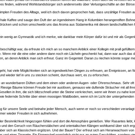
es finden, während Wohlstandsbürger sich andererseits über Verlustgeschäfte an der Börse
implen Freuden des Alltags, weil ich doch davon gesprochen hab, dass unzählige Freuden a
chale Kaffee und sauge den Duft der an irgendeinem Hang in Kolumbien herangereiften Bohnen 
 drücken und schon umschwebt uns das Aroma aus Südamerika mit diesen landschaftlichen 
n wenig an Gymnastik und ich merke, wie dankbar mein Körper dafür ist und mir als Gegenlei
schäftigt war, da erfreute ich mich an so manchem Anblick einer Kollegin mit prall gefülltem
. Wenn mir die eine oder andere dann noch ein Lächeln geschenkt hat, dann war auch das d
ken, an deren Anblick man sich erfreut. Ganz im Gegenteil. Daran zu riechen könnte sogar m
geht, hat viele Möglichkeiten sich an irgendwelchen Dingen zu erfreuen, an Ereignissen, an W
nd wieder tief in uns zu stecken scheint, durchaus wert, es zu erforschen.
e an wunderbaren Düften und dem einen oder anderen Augen- oder Ohrenschmaus. Sehr oft 
Riesige Bäume können Freude bei mir auslösen, genauso wie duftende Sträucher mit all ihre
Gesellen in ihm, die sich blitzschnell unter die Steine verkriechen, wenn wir ihnen zu nahe 
 wie federnde Schritte über einen moosigen Waldboden, wenn ich im Licht der untergehende
 für unsere Seele und beinahe jeder Mensch, auch wenn er noch so verschieden veranlagt i
immer wieder Freuden in sich aufnehmen.
er Besinnlichkeit hingezogen fühlen und dort die Atmosphäre genießen. Wer Rasantes liebt, k
en und den Geruch von Räucherstäbchen und orientalischen Klängen wohltuend über sich erg
haber sich an Klassischem ergötzen. Und der Bauer? Der erfreut sich am Heranwachsen vo
ier und einer Zigarette. Ein Firmenchef womöglich nicht nur an guten Geschäften, sondern vi