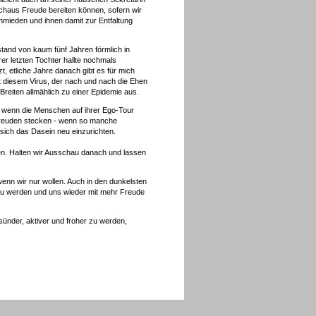
chaus Freude bereiten können, sofern wir
hmieden und ihnen damit zur Entfaltung
tand von kaum fünf Jahren förmlich in
r letzten Tochter hallte nochmals
, etliche Jahre danach gibt es für mich
t diesem Virus, der nach und nach die Ehen
Breiten allmählich zu einer Epidemie aus.
- wenn die Menschen auf ihrer Ego-Tour
 Freuden stecken - wenn so manche
sich das Dasein neu einzurichten.
zen. Halten wir Ausschau danach und lassen
enn wir nur wollen. Auch in den dunkelsten
 zu werden und uns wieder mit mehr Freude
sünder, aktiver und froher zu werden,