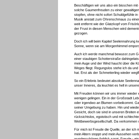
Beschäftigen wir uns also ein bisschen m
solche Gaumenfreuden zu einer gewaltigen 
stopfen, ohne nicht sofort Schuldgefühle 
Musik anstatt zum Ohrenschmaus zu einem 
weit entfernt wie der Glatzkopf vom Frisö
der Frust in diesen Menschen wird dements
gezogen.
Doch ich will beim Kapitel Seelennahrung 
Sonne, wenn sie am Morgenhimmel emporste
Auch ich werde manchmal bewusst zum Genu
einer staubigen Schotterstraße dahingelats
mein Auge und der Wind haucht über die Köp
Weges fliegt. Regungslos stehe ich da un
hat. Erst als der Schmetterling wieder wegf
So ein Erlebnis bedeutet absolute Seelenn
unser Inneres, da leuchtet es hell in unse
Mit Freuden können wir uns immer wieder 
wenigen gelingen. Ein in der Großstadt Le
oder irgendwo an Blumen vorbeikommt. Ganz
seiner Umgebung zu haben. Hin und wieder 
Gesicht, doch sie sind in unseren Breiten 
rücksichtslos, egoistisch und mit schlecht
Wettbewerbsgesellschaft. Da verkommen vie
Für mich ist Freude die Quelle, an der ich m
mein Altern stoppt und mein Aussehen verbe
wunderschönen Anblick sorgt. Freude - ein 