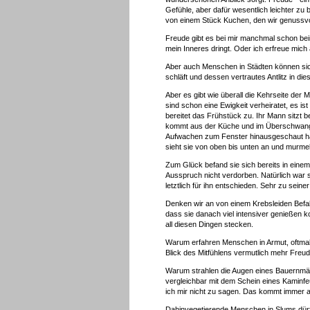
Gefühle, aber dafür wesentlich leichter z
von einem Stück Kuchen, den wir genussv
Freude gibt es bei mir manchmal schon be
mein Inneres dringt. Oder ich erfreue mich
Aber auch Menschen in Städten können sich
schläft und dessen vertrautes Antlitz in d
Aber es gibt wie überall die Kehrseite der
sind schon eine Ewigkeit verheiratet, es i
bereitet das Frühstück zu. Ihr Mann sitzt be
kommt aus der Küche und im Überschwang ihr
Aufwachen zum Fenster hinausgeschaut hab
sieht sie von oben bis unten an und murmelt
Zum Glück befand sie sich bereits in einem
Ausspruch nicht verdorben. Natürlich war 
letztlich für ihn entschieden. Sehr zu sein
Denken wir an von einem Krebsleiden Befa
dass sie danach viel intensiver genießen k
all diesen Dingen stecken.
Warum erfahren Menschen in Armut, oftma
Blick des Mitfühlens vermutlich mehr Freu
Warum strahlen die Augen eines Bauernmädc
vergleichbar mit dem Schein eines Kaminfe
ich mir nicht zu sagen. Das kommt immer au
Dahinvegetierende Menschen in Slums dürft