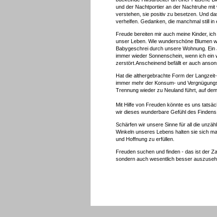
und der Nachtportier an der Nachtruhe mit
verstehen, sie positiv zu besetzen. Und d
verhelfen. Gedanken, die manchmal still i
Freude bereiten mir auch meine Kinder, ic
unser Leben. Wie wunderschöne Blumen wuc
Babygeschrei durch unsere Wohnung. Ein Jun
immer wieder Sonnenschein, wenn ich ein w
zerstört.Anscheinend befällt er auch anson
Hat die althergebrachte Form der Langzeit
immer mehr der Konsum- und Vergnügungssu
Trennung wieder zu Neuland führt, auf de
Mit Hilfe von Freuden könnte es uns tatsäc
wir dieses wunderbare Gefühl des Findens
Schärfen wir unsere Sinne für all die unz
Winkeln unseres Lebens halten sie sich ma
und Hoffnung zu erfüllen.
Freuden suchen und finden - das ist der Z
sondern auch wesentlich besser auszuseh