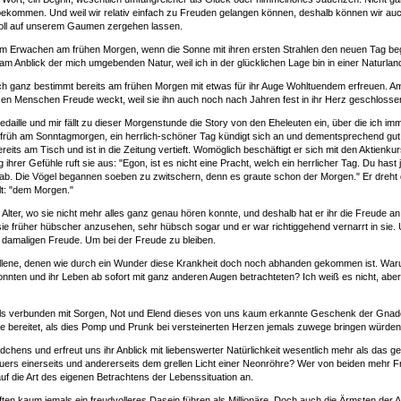
u bekommen. Und weil wir relativ einfach zu Freuden gelangen können, deshalb können wir au
oll auf unserem Gaumen zergehen lassen.
im Erwachen am frühen Morgen, wenn die Sonne mit ihren ersten Strahlen den neuen Tag beg
 am Anblick der mich umgebenden Natur, weil ich in der glücklichen Lage bin in einer Naturla
 ganz bestimmt bereits am frühen Morgen mit etwas für ihr Auge Wohltuendem erfreuen. Am Pa
iesen Menschen Freude weckt, weil sie ihn auch noch nach Jahren fest in ihr Herz geschloss
 Medaille und mir fällt zu dieser Morgenstunde die Story von den Eheleuten ein, über die ich
st früh am Sonntagmorgen, ein herrlich-schöner Tag kündigt sich an und dementsprechend gut 
reits am Tisch und ist in die Zeitung vertieft. Womöglich beschäftigt er sich mit den Aktienkur
er Gefühle ruft sie aus: "Egon, ist es nicht eine Pracht, welch ein herrlicher Tag. Du hast
. Die Vögel begannen soeben zu zwitschern, denn es graute schon der Morgen." Er dreht de
: "
dem
Morgen."
 Alter, wo sie nicht mehr alles ganz genau hören konnte, und deshalb hat er ihr die Freude 
sie früher hübscher anzusehen, sehr hübsch sogar und er war richtiggehend vernarrt in sie.
er damaligen Freude. Um bei der Freude zu bleiben.
llene, denen wie durch ein Wunder diese Krankheit doch noch abhanden gekommen ist. War
onnten und ihr Leben ab sofort mit ganz anderen Augen betrachteten? Ich weiß es nicht, aber 
ls verbunden mit Sorgen, Not und Elend dieses von uns kaum erkannte Geschenk der Gnade
de bereitet, als dies Pomp und Prunk bei versteinerten Herzen jemals zuwege bringen würde
hens und erfreut uns ihr Anblick mit liebenswerter Natürlichkeit wesentlich mehr als das g
uers einerseits und andererseits dem grellen Licht einer Neonröhre? Wer von beiden mehr 
f die Art des eigenen Betrachtens der Lebenssituation an.
en kaum jemals ein freudvolleres Dasein führen als Millionäre. Doch auch die Ärmsten de