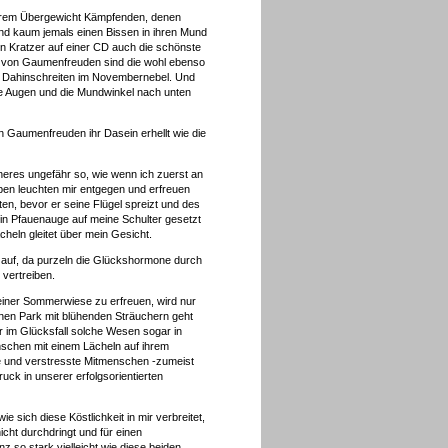
 ihrem Übergewicht Kämpfenden, denen
nd kaum jemals einen Bissen in ihren Mund
in Kratzer auf einer CD auch die schönste
- von Gaumenfreuden sind die wohl ebenso
em Dahinschreiten im Novembernebel. Und
se Augen und die Mundwinkel nach unten
 Gaumenfreuden ihr Dasein erhellt wie die
eres ungefähr so, wie wenn ich zuerst an
arben leuchten mir entgegen und erfreuen
en, bevor er seine Flügel spreizt und des
in Pfauenauge auf meine Schulter gesetzt
cheln gleitet über mein Gesicht.
e auf, da purzeln die Glückshormone durch
 vertreiben.
einer Sommerwiese zu erfreuen, wird nur
inen Park mit blühenden Sträuchern geht
 im Glücksfall solche Wesen sogar in
nschen mit einem Lächeln auf ihrem
ive und verstresste Mitmenschen -zumeist
uck in unserer erfolgsorientierten
e sich diese Köstlichkeit in mir verbreitet,
cht durchdringt und für einen
 so stark vielleicht wie diese beiden