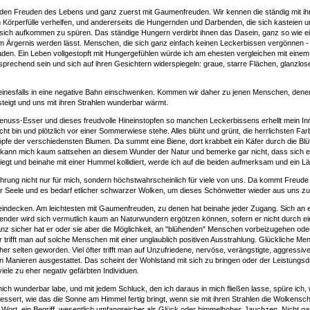
it den Freuden des Lebens und ganz zuerst mit Gaumenfreuden. Wir kennen die ständig mit
Körperfülle verhelfen, und andererseits die Hungernden und Darbenden, die sich kasteien u
in sich aufkommen zu spüren. Das ständige Hungern verdirbt ihnen das Dasein, ganz so wie e
Ärgernis werden lässt. Menschen, die sich ganz einfach keinen Leckerbissen vergönnen 
rladen. Ein Leben vollgestopft mit Hungergefühlen würde ich am ehesten vergleichen mit ein
prechend sein und sich auf ihren Gesichtern widerspiegeln: graue, starre Flächen, glanzlo
keinesfalls in eine negative Bahn einschwenken. Kommen wir daher zu jenen Menschen, denen
igt und uns mit ihren Strahlen wunderbar wärmt.
ss-Esser und dieses freudvolle Hineinstopfen so manchen Leckerbissens erhellt mein Inn
cht bin und plötzlich vor einer Sommerwiese stehe. Alles blüht und grünt, die herrlichsten F
fe der verschiedensten Blumen. Da summt eine Biene, dort krabbelt ein Käfer durch die Blüt
d kann mich kaum sattsehen an diesem Wunder der Natur und bemerke gar nicht, dass sich e
liegt und beinahe mit einer Hummel kollidiert, werde ich auf die beiden aufmerksam und ein Lä
ahrung nicht nur für mich, sondern höchstwahrscheinlich für viele von uns. Da kommt Freud
rer Seele und es bedarf etlicher schwarzer Wolken, um dieses Schönwetter wieder aus uns zu
eindecken. Am leichtesten mit Gaumenfreuden, zu denen hat beinahe jeder Zugang. Sich an 
bender wird sich vermutlich kaum an Naturwundern ergötzen können, sofern er nicht durch e
 sicher hat er oder sie aber die Möglichkeit, an "blühenden" Menschen vorbeizugehen oder
trifft man auf solche Menschen mit einer unglaublich positiven Ausstrahlung. Glückliche Me
eher selten geworden. Viel öfter trifft man auf Unzufriedene, nervöse, verängstigte, aggress
en Manieren ausgestattet. Das scheint der Wohlstand mit sich zu bringen oder der Leistungsdr
le zu eher negativ gefärbten Individuen.
ich wunderbar labe, und mit jedem Schluck, den ich daraus in mich fließen lasse, spüre ich, wi
ssert, wie das die Sonne am Himmel fertig bringt, wenn sie mit ihren Strahlen die Wolkenschi
Wort, ein Begriff, wesentlich umfangreicher als Glück oder himmelhohes Jauchzen. Nicht ganz