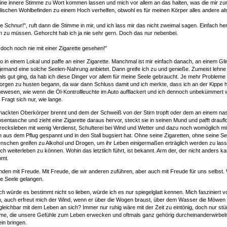
eine innere Stimme zu Wort kommen lassen und mich vor allem an das halten, was die mir zur
schen Wohlbefinden zu einem Hoch verhelfen, obwohl es für meinen Körper alles andere als
ie Schnur!", ruft dann die Stimme in mir, und ich lass mir das nicht zweimal sagen. Einfach 
n zu müssen. Gehorcht hab ich ja nie sehr gern. Doch das nur nebenbei.
doch noch nie mit einer Zigarette gesehen!"
o in einem Lokal und paffe an einer Zigarette. Manchmal ist mir einfach danach, an einem G
djemand eine solche Seelen-Nahrung anbietet. Dann greife ich zu und genieße. Zumeist lehne 
als gut ging, da hab ich diese Dinger vor allem für meine Seele gebraucht. Je mehr Probleme
Morgen zu husten begann, da war dann Schluss damit und ich merkte, dass ich an der Kippe
gewesen, wie wenn die Öl-Kontrollleuchte im Auto aufflackert und ich dennoch unbekümmert 
 Fragt sich nur, wie lange.
n nackten Oberkörper brennt und dem der Schweiß von der Stirn tropft oder dem an einem 
Hosentasche und zieht eine Zigarette daraus hervor, steckt sie in seinen Mund und pafft draufl
 Drecksleben mit wenig Verdienst, Schufterei bei Wind und Wetter und dazu noch womöglich m
aus dem Pflug gespannt und in den Stall bugsiert hat. Ohne seine Zigaretten, ohne seine 
chen greifen zu Alkohol und Drogen, um ihr Leben einigermaßen erträglich werden zu las
ch weiterleben zu können. Wohin das letztlich führt, ist bekannt. Arm der, der nicht anders k
mmt.
unden mit Freude. Mit Freude, die wir anderen zuführen, aber auch mit Freude für uns selbs
e Seele gelangen.
h würde es bestimmt nicht so lieben, würde ich es nur spiegelglatt kennen. Mich fasziniert
n, auch erfreut mich der Wind, wenn er über die Wogen braust, über dem Wasser die Möwen k
vergleichbar mit dem Leben an sich? Immer nur ruhig wäre mit der Zeit zu eintönig, doch nur 
türme, die unsere Gefühle zum Leben erwecken und oftmals ganz gehörig durcheinanderwirbe
in bringen.