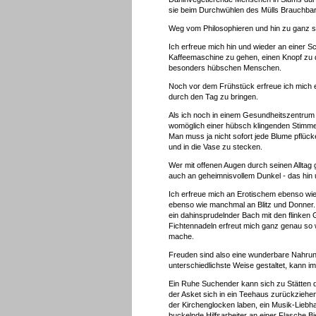
sie beim Durchwühlen des Mülls Brauchbar
Weg vom Philosophieren und hin zu ganz s
Ich erfreue mich hin und wieder an einer S
Kaffeemaschine zu gehen, einen Knopf zu
besonders hübschen Menschen.
Noch vor dem Frühstück erfreue ich mich ei
durch den Tag zu bringen.
Als ich noch in einem Gesundheitszentrum be
womöglich einer hübsch klingenden Stimme
Man muss ja nicht sofort jede Blume pflüc
und in die Vase zu stecken.
Wer mit offenen Augen durch seinen Alltag 
auch an geheimnisvollem Dunkel - das hin u
Ich erfreue mich an Erotischem ebenso wi
ebenso wie manchmal an Blitz und Donner. 
ein dahinsprudelnder Bach mit den flinken 
Fichtennadeln erfreut mich ganz genau so
mache.
Freuden sind also eine wunderbare Nahrung
unterschiedlichste Weise gestaltet, kann 
Ein Ruhe Suchender kann sich zu Stätten d
der Asket sich in ein Teehaus zurückzieh
der Kirchenglocken laben, ein Musik-Lieb
buckelnde Hilfsarbeiter an einer Flasche B