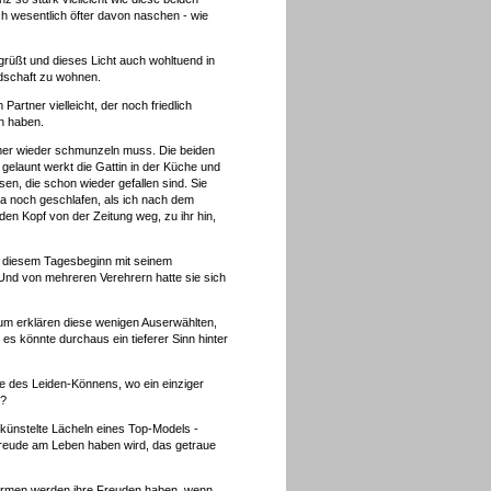
ch wesentlich öfter davon naschen - wie
rüßt und dieses Licht auch wohltuend in
ndschaft zu wohnen.
rtner vielleicht, der noch friedlich
en haben.
 immer wieder schmunzeln muss. Die beiden
gelaunt werkt die Gattin in der Küche und
sen, die schon wieder gefallen sind. Sie
 ja noch geschlafen, als ich nach dem
n Kopf von der Zeitung weg, zu ihr hin,
an diesem Tagesbeginn mit seinem
 Und von mehreren Verehrern hatte sie sich
um erklären diese wenigen Auserwählten,
es könnte durchaus ein tieferer Sinn hinter
 des Leiden-Könnens, wo ein einziger
n?
ekünstelte Lächeln eines Top-Models -
Freude am Leben haben wird, das getraue
r Armen werden ihre Freuden haben, wenn