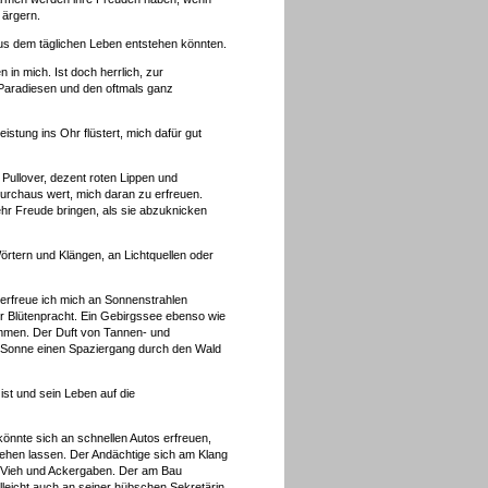
 ärgern.
us dem täglichen Leben entstehen könnten.
in mich. Ist doch herrlich, zur
Paradiesen und den oftmals ganz
stung ins Ohr flüstert, mich dafür gut
 Pullover, dezent roten Lippen und
urchaus wert, mich daran zu erfreuen.
ehr Freude bringen, als sie abzuknicken
örtern und Klängen, an Lichtquellen oder
erfreue ich mich an Sonnenstrahlen
r Blütenpracht. Ein Gebirgssee ebenso wie
kommen. Der Duft von Tannen- und
n Sonne einen Spaziergang durch den Wald
st und sein Leben auf die
önnte sich an schnellen Autos erfreuen,
ehen lassen. Der Andächtige sich am Klang
n Vieh und Ackergaben. Der am Bau
elleicht auch an seiner hübschen Sekretärin