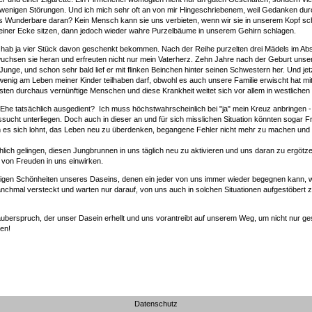
 wenigen Störungen. Und ich mich sehr oft an von mir Hingeschriebenem, weil Gedanken dur
as Wunderbare daran? Kein Mensch kann sie uns verbieten, wenn wir sie in unserem Kopf sc
n einer Ecke sitzen, dann jedoch wieder wahre Purzelbäume in unserem Gehirn schlagen.
h hab ja vier Stück davon geschenkt bekommen. Nach der Reihe purzelten drei Mädels im Abs
hsen sie heran und erfreuten nicht nur mein Vaterherz. Zehn Jahre nach der Geburt unsere
ge, und schon sehr bald lief er mit flinken Beinchen hinter seinen Schwestern her. Und jetzt
enig am Leben meiner Kinder teilhaben darf, obwohl es auch unsere Familie erwischt hat mi
sten durchaus vernünftige Menschen und diese Krankheit weitet sich vor allem in westlichen 
-Ehe tatsächlich ausgedient? Ich muss höchstwahrscheinlich bei "ja" mein Kreuz anbringen 
cht unterliegen. Doch auch in dieser an und für sich misslichen Situation könnten sogar
m es sich lohnt, das Leben neu zu überdenken, begangene Fehler nicht mehr zu machen und 
hlich gelingen, diesen Jungbrunnen in uns täglich neu zu aktivieren und uns daran zu ergöt
 von Freuden in uns einwirken.
ähligen Schönheiten unseres Daseins, denen ein jeder von uns immer wieder begegnen kann, w
nchmal versteckt und warten nur darauf, von uns auch in solchen Situationen aufgestöbert
auberspruch, der unser Dasein erhellt und uns vorantreibt auf unserem Weg, um nicht nur ge
en!
Datenschutz