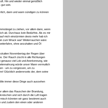
uft. Hin und wieder einmal genüßlich
 gut sein.
herrlich, dann und wann sündigen zu können
limmstängel zu ziehen, vor allem dann, wenn
ich ab. Durchaus kein Bedürfnis. Als es mir
 auf mich einstürmten desto mehr hab ich
 hin zum Wrack war! Weiterrauchen wäre
weiterfahre, ohne anzuhalten und Öl
nasskalten Novembertag der Regen über
os. Der Rauch zischt in alle Richtungen
it genauso viel Lob und Anerkennung, wie
Seelennahrung würde unser Mann vermutlich
sen - um zu vergessen, um zu
ann! Glücklich andererseits der, dem seine
t. Wie immer diese Dinge auch aussehen
 vor allem das Rauschen der Brandung,
reischen und sich durch die Luft tragen
stürmisch könnten wir ganz bestimmt auch
ln und zudem den einen oder anderen