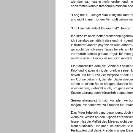
wichtiger ist, muss in mich horchen und m
schlemmen könnte tatsächlich meinem seeli
"Lang nur zu, Junge! Hau’ ruhig mal über d
und nicht immer nur der Vernunft gehorche
"Um Himmels willen! Du rauchst? Hab dich 
Ich sitze im Kreis netter Menschen irgendw
ich irgendwo gemütlich sitze und mir irgen
in früheren Jahren psychisch alles andere 
geraucht, bis ich eines Tages bereits am 
vermutlich damals genauso "gut" für mich 
nachzugießen. Beides ist natürlich möglich.
Ein Bauarbeiter, dem die Sonne auf seine
Kopf und Kragen rinnt, der greift in seine 
davon und für kurze Zeit vergisst er sein
ein Ochse bekommt, den der Bauer soeben 
schon an einem Baum hängen. Manche Mens
übertünchen, vielleicht auch, um ganz einfa
Seelennahrung auch körperlich zugute ko
Seelennahrung ist für mich vor allem verb
mögen, mit denen wir zu Freuden für unser
Das Meer liebe ich ganz besonders, doch ic
wenn die Wellen an den Klippen zerschelle
lassen. Ist die Vielfalt des Meeres nicht 
nicht aushalten. Und doch, es sind die S
Farbtupfen und damit Freude in unser Dase