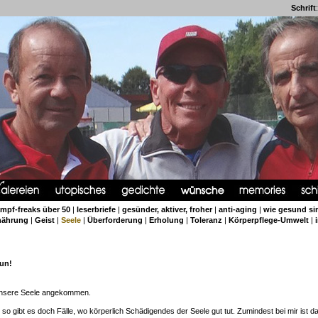
Schrift
:
ampf-freaks über 50
|
leserbriefe
|
gesünder, aktiver, froher
|
anti-aging
|
wie gesund si
nährung
|
Geist
|
Seele
|
Überforderung
|
Erholung
|
Toleranz
|
Körperpflege-Umwelt
|
tun!
r unsere Seele angekommen.
o gibt es doch Fälle, wo körperlich Schädigendes der Seele gut tut. Zumindest bei mir ist 