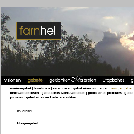
marien-gebet
|
leserbriefe
|
vater unser
|
gebet eines studenten
|
morgengebet
eines arbeitslosen
|
gebet eines fabriksarbeiters
|
gebet eines politikers
|
gebet 
proleten
|
gebet eines an krebs erkrankten
hh farnhell
Morgengebet