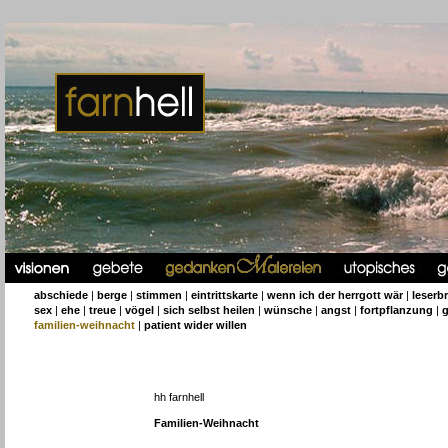
abschiede
|
berge
|
stimmen
|
eintrittskarte
|
wenn ich der herrgott wär
|
leserbr
sex
|
ehe
|
treue
|
vögel
|
sich selbst heilen
|
wünsche
|
angst
|
fortpflanzung
|
g
familien-weihnacht
|
patient wider willen
hh farnhell
Familien-Weihnacht