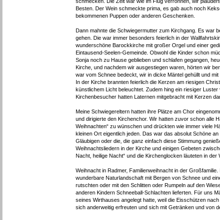
schmecken. Die Zeit war wie im Flug verronnen, wir plaudert
Besten. Der Wein schmeckte prima, es gab auch noch Kekse u
bekommenen Puppen oder anderen Geschenken.
Dann mahnte die Schwiegermutter zum Kirchgang. Es war bein
gehen. Die war immer besonders feierlich in der Wallfahrtski
wunderschöne Barockkirche mit großer Orgel und einer gedi
Eintausend-Seelen-Gemeinde. Obwohl die Kinder schon müde 
Sonja noch zu Hause geblieben und schlafen gegangen, heuer
Kirche, und nachdem wir ausgestiegen waren, hörten wir ber
war vom Schnee bedeckt, wir in dicke Mäntel gehüllt und mi
In der Kirche brannten feierlich die Kerzen am riesigen Chri
künstlichem Licht beleuchtet. Zudem hing ein riesiger Luste
Kirchenbesucher hatten Laternen mitgebracht mit Kerzen darin,
Meine Schwiegereltern hatten ihre Plätze am Chor eingenom
und dirigierte den Kirchenchor. Wir hatten zuvor schon all
Weihnachten“ zu wünschen und drückten wie immer viele H
kleinen Ort eigentlich jeden. Das war das absolut Schöne an 
Gläubigen oder die, die ganz einfach diese Stimmung genieß
Weihnachtsliedern in der Kirche und einigen Gebeten zwisch
Nacht, heilige Nacht“ und die Kirchenglocken läuteten in der
Weihnacht in Radmer, Familienweihnacht in der Großfamilie
wunderbare Naturlandschaft mit Bergen von Schnee und ein
rutschten oder mit den Schlitten oder Rumpeln auf den Wies
anderen Kindern Schneeball-Schlachten lieferten. Für uns Mä
seines Wirthauses angelegt hatte, weil die Eisschützen nach
sich anderweitig erfreuten und sich mit Getränken und von d