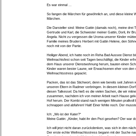
Es war einmal …
So fangen die Märchen für gewöhnlich an, und diese kleine W
Märchen.
Die Darsteller sind: Meine Gattin (damals noch), meine drei
Gertrude und Karl, die Schwester meiner Gattin, Dorli, ihr 
Angela. Nicht zu vergessen die Uroma unserer Kinder mütter
Familie meines Bruders Herbert mit Gattin Helene, den Söh
noch mit von der Partie.
Heiliger Abend, ich hatte noch im Reha Bad Aussee Dienst bi
Weihnachtsfest schon seit Tagen beschäftigt, die Kinder erf
dem Haus unserer Dienstwohnung herum, bauten einen Schn
Kinder waren bester Laune, wir Erwachsenen eher von den v
Weihnachtsstress gepackt.
Packen, das ist das Stichwort, denn wie bereits seit Jahren
unseren Eltern in Radmer verbringen. In diesem kleinen Dor
diesen Talkessel. Da hieß es die vielen Sachen, die wir mit
zusammen, nachdem ich von meiner Arbeit nach Hause gek
Hof herum. Der Kombi stand nach wenigen Minuten prallvoll 
schnappen und abfahren! Halt! Einer fehlte noch. Der musste
Ich: „Wo ist der Kater?“
Meine Gattin: „Kinder, habt ihr den Pezi gesehen? Der war 
Ich will jetzt nicht daran zurückdenken, was sich in den näch
Der erste echte Weihnachtsstress begann mit der Suche nac