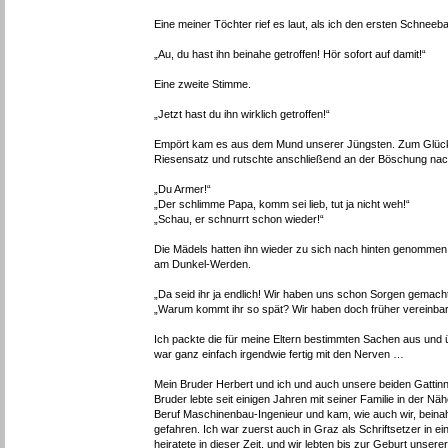
Eine meiner Töchter rief es laut, als ich den ersten Schneeba
„Au, du hast ihn beinahe getroffen! Hör sofort auf damit!“
Eine zweite Stimme.
„Jetzt hast du ihn wirklich getroffen!“
Empört kam es aus dem Mund unserer Jüngsten. Zum Glück 
Riesensatz und rutschte anschließend an der Böschung nach
„Du Armer!“
„Der schlimme Papa, komm sei lieb, tut ja nicht weh!“
„Schau, er schnurrt schon wieder!“
Die Mädels hatten ihn wieder zu sich nach hinten genommen, 
am Dunkel-Werden.
„Da seid ihr ja endlich! Wir haben uns schon Sorgen gemacht
„Warum kommt ihr so spät? Wir haben doch früher vereinbar
Ich packte die für meine Eltern bestimmten Sachen aus und 
war ganz einfach irgendwie fertig mit den Nerven …
Mein Bruder Herbert und ich und auch unsere beiden Gattinn
Bruder lebte seit einigen Jahren mit seiner Familie in der N
Beruf Maschinenbau-Ingenieur und kam, wie auch wir, beinahe 
gefahren. Ich war zuerst auch in Graz als Schriftsetzer in e
heiratete in dieser Zeit, und wir lebten bis zur Geburt unser