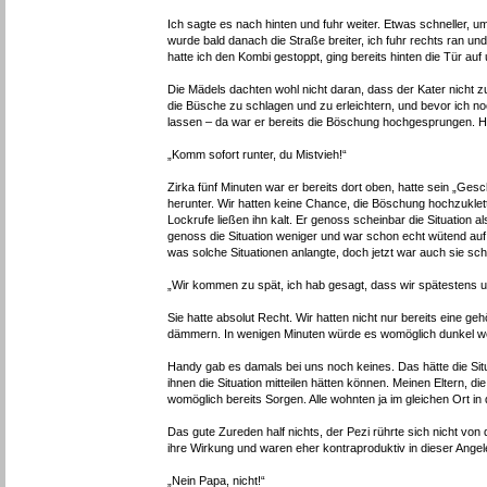
Ich sagte es nach hinten und fuhr weiter. Etwas schneller, 
wurde bald danach die Straße breiter, ich fuhr rechts ran un
hatte ich den Kombi gestoppt, ging bereits hinten die Tür au
Die Mädels dachten wohl nicht daran, dass der Kater nicht 
die Büsche zu schlagen und zu erleichtern, und bevor ich n
lassen – da war er bereits die Böschung hochgesprungen. Hof
„Komm sofort runter, du Mistvieh!“
Zirka fünf Minuten war er bereits dort oben, hatte sein „Ge
herunter. Wir hatten keine Chance, die Böschung hochzuklett
Lockrufe ließen ihn kalt. Er genoss scheinbar die Situation 
genoss die Situation weniger und war schon echt wütend auf
was solche Situationen anlangte, doch jetzt war auch sie sc
„Wir kommen zu spät, ich hab gesagt, dass wir spätestens u
Sie hatte absolut Recht. Wir hatten nicht nur bereits eine 
dämmern. In wenigen Minuten würde es womöglich dunkel 
Handy gab es damals bei uns noch keines. Das hätte die Situ
ihnen die Situation mitteilen hätten können. Meinen Eltern, d
womöglich bereits Sorgen. Alle wohnten ja im gleichen Ort 
Das gute Zureden half nichts, der Pezi rührte sich nicht von
ihre Wirkung und waren eher kontraproduktiv in dieser Angel
„Nein Papa, nicht!“