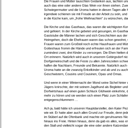
Die Frauen und Mütter tauschten Gedanken aus, lachten und l
auch das eine oder andere Glas Wein vor ihnen stehen. Zuers
Schwiegermutter und die Uroma hatten in diesen Tagen alle H
irgendwie schienen sie mit Freude an der Arbeit zu sein, u
in die Küche kam, um „frohe Weihnachten“ zu wünschen, dan
Die Kirche und das Gasthaus, das waren die wichtigsten Ko
und gefeiert. In der Kirche gebetet und gesungen, im Gasth
Gaststube die Männer lachen und sich Geschichten aus der
Heimgehen, doch die Ehefrauen waren das schon gewohnt, sie 
Frauen waren zum Großteil noch echte Hausfrauen und Mütter
Gotteshaus fromm die Hände und erfreuten sich an der Famil
zumindest zwei, drei Kinder zu versorgen. Die Ehen hielten
Ort erinnern. Natürlich wird auch in unserem Gebirgsdorf n
Dorfgemeinschaft und die Feste zu allen Jahreszeiten sc
halfen die Nachbarn, Freunde und Bekannte. Natürlich auch
Uroma hatte an die zwanzig Enkelkinder und ab und zu auch
Geschwistern, Cousins und Cousinen, Opas und Omas.
Und wenn in einer Winternacht der Mond seine Sichel hinter
Jägers knirschte, der mit seinem Jagdhund als Begleiter 
Dorfwirtshaus auf einen guten Schluck Glühwein einkehrte, 
mehr zu hören und sie werden sich einen Platz zum Schlaf
entgegenschlummern …
Ach ja, bald hätte ich unseren Hauptdarsteller, den Kater P
wie wir. Er hatte aber auch allen Grund zur Freude, denn jede
im Stüberl auf die Ofenbank und machte ein geruhsames Nick
hinaus ins Freie. Hinten hinaus, denn da gab es alles, was e
den Stall und vielleicht sogar die eine oder andere Katzend