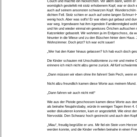
Couch und machte ein Nickerchen. Vor allem dann, wenn e
womöglich gestiefelt mit stolz erhobenem Kopf, war er doch 
auch auf seinem ansonsten schwarzen Kopf. Wunderschön 
dichten Fell. Stolz schien er auch auf seine langen Schnurr-
wenig hoch. Aber was soll’s! Er war eben gut gebaut und dur
war weg. Irgendwann hat ihm irgendein Familienmitglied wo
und hin und wieder einmal ein gewisses Örtchen aufsuchen m
Katzenleiter gebastelt. Wir wohnten ja im Erdgeschoss, da w
hinunter in die Wiese und zu den Büschen hinter dem Haus.
Wohnzimmer. Doch jetzt? Ich war echt sauer!
„Wer hat den Kater hinaus gelassen? Ich hab euch doch gesa
Die Kinder schauten mit Unschuldsmiene zu mir und meine Ga
erinnere ich mich nicht allzu gerne zurück. All fünf schwär
„Dann müssen wir eben ohne ihn fahren! Sein Pech, wenn er 
Nicht allzu freundlich kamen diese Worte aus meinem Mund. 
„Dann fahren wir auch nicht mit!“
Wie aus der Pistole geschossen kamen diese Worte aus dem M
als beinahe Neujahrsbaby, würde in wenigen Tagen ihren 4. 
weiter diskutieren konnten, kam er angestiefelt. Wie einst 
Nervosität. Den Schwanz hoch gestreckt und auch den Kopf
„Miau“, freudig begrüßte er uns. Mir fiel ein Stein vom Herze
werden konnte, und die Kinder verfielen beinahe in einen Fr