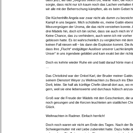
dass jetzt, als das „Gegrüßt seiest Du, Maria“ kam, die Küc
sorgte, dass nicht nur ich kaum noch das Lachen verhalten
wir alle mit der Beherrschung kämpften, als es beim Gebet h
Die Küchenhilfe Angela war zwar nicht als dumm zu bezeichne
Kampf in uns begann. Mich schüttelte es, meine Gattin eben
Missvergnügen der Uroma, die das nicht verstehen konnte. A
drei Mädels hin, doch ich bin sicher, dass sie auch mich im V
Keine Chance, das zu verhindern, auch wenn ich mir vorhe
gebissen hatte. Es ist wahrscheinlich zu vergleichen mit de
keinen Fall niesen will – bis dann die Explosion kommt. Die
dass ihre „Flucht“ endgültiger Auslöser unserer Lachkrämpf
Unser“ in uns irgendwie gebildet und kam exakt bei der richt
Doch es kehrte wieder Ruhe ein und bald darauf hörte man 
…
Das Christkind war der Onkel Karl, der Bruder meiner Gattin
seinem Dienstort Weyer zu Weihnachten zu Besuch ins Elter
Dorli, lebte. Sie half als künftige Chefin überall dort aus, w
gern, weil sie eine liebenswerte und durchaus hübsch anzu
Groß war die Freude der Mädels mit den Geschenken, die un
noch gesungen und die Kerzen leuchteten am stattlichen Ch
Glück.
Weihnachten in Radmer. Einfach herrlich!
Doch noch waren wir nicht am Ende des Tages. Nach der B
Schwiegermutter mit viel Liebe zubereitet hatte. Dazu holte d