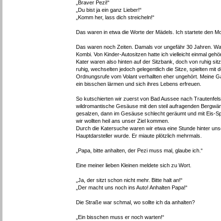
„Braver Pezi!“
„Du bist ja ein ganz Lieber!“
„Komm her, lass dich streicheln!“
Das waren in etwa die Worte der Mädels. Ich startete den Mot
Das waren noch Zeiten. Damals vor ungefähr 30 Jahren. Waru
Kombi. Von Kinder-Autositzen hatte ich vielleicht einmal gehö
Kater waren also hinten auf der Sitzbank, doch von ruhig s
ruhig, wechselten jedoch gelegentlich die Sitze, spielten mit
Ordnungsrufe vom Volant verhallten eher ungehört. Meine Gatt
ein bisschen lärmen und sich ihres Lebens erfreuen.
So kutschierten wir zuerst von Bad Aussee nach Trautenfel
wildromantische Gesäuse mit den steil aufragenden Bergwänd
gesalzen, dann im Gesäuse schlecht geräumt und mit Eis-Spu
wir wollten heil ans unser Ziel kommen.
Durch die Katersuche waren wir etwa eine Stunde hinter u
Hauptdarsteller wurde. Er miaute plötzlich mehrmals.
„Papa, bitte anhalten, der Pezi muss mal, glaube ich.“
Eine meiner lieben Kleinen meldete sich zu Wort.
„Ja, der sitzt schon nicht mehr. Bitte halt an!“
„Der macht uns noch ins Auto! Anhalten Papa!“
Die Straße war schmal, wo sollte ich da anhalten?
„Ein bisschen muss er noch warten!“