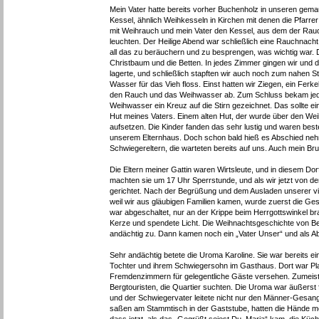
Mein Vater hatte bereits vorher Buchenholz in unseren gemau
Kessel, ähnlich Weihkesseln in Kirchen mit denen die Pfarr
mit Weihrauch und mein Vater den Kessel, aus dem der Rauch
leuchten. Der Heilige Abend war schließlich eine Rauchnac
all das zu beräuchern und zu besprengen, was wichtig war.
Christbaum und die Betten. In jedes Zimmer gingen wir und
lagerte, und schließlich stapften wir auch noch zum nahen S
Wasser für das Vieh floss. Einst hatten wir Ziegen, ein Ferk
den Rauch und das Weihwasser ab. Zum Schluss bekam jed
Weihwasser ein Kreuz auf die Stirn gezeichnet. Das sollte e
Hut meines Vaters. Einem alten Hut, der wurde über den We
aufsetzen. Die Kinder fanden das sehr lustig und waren bes
unserem Elternhaus. Doch schon bald hieß es Abschied neh
Schwiegereltern, die warteten bereits auf uns. Auch mein Bru
Die Eltern meiner Gattin waren Wirtsleute, und in diesem D
machten sie um 17 Uhr Sperrstunde, und als wir jetzt von der
gerichtet. Nach der Begrüßung und dem Ausladen unserer vie
weil wir aus gläubigen Familien kamen, wurde zuerst die G
war abgeschaltet, nur an der Krippe beim Herrgottswinkel b
Kerze und spendete Licht. Die Weihnachtsgeschichte von Bet
andächtig zu. Dann kamen noch ein „Vater Unser“ und als A
Sehr andächtig betete die Uroma Karoline. Sie war bereits ein
Tochter und ihrem Schwiegersohn im Gasthaus. Dort war Plat
Fremdenzimmern für gelegentliche Gäste versehen. Zumeist
Bergtouristen, die Quartier suchten. Die Uroma war äußerst 
und der Schwiegervater leitete nicht nur den Männer-Gesan
saßen am Stammtisch in der Gaststube, hatten die Hände me