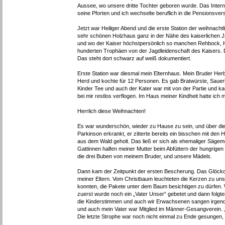
Aussee, wo unsere dritte Tochter geboren wurde. Das Interna
seine Pforten und ich wechselte beruflich in die Pensionsv
Jetzt war Heiliger Abend und die erste Station der weihnachtl
sehr schönen Holzhaus ganz in der Nähe des kaiserlichen Ja
und wo der Kaiser höchstpersönlich so manchen Rehbock, Hi
hunderten Trophäen von der Jagdleidenschaft des Kaisers. 
Das steht dort schwarz auf weiß dokumentiert.
Erste Station war diesmal mein Elternhaus. Mein Bruder Her
Herd und kochte für 12 Personen. Es gab Bratwürste, Sauer
Kinder Tee und auch der Kater war mit von der Partie und ka
bei mir restlos verflogen. Im Haus meiner Kindheit hatte ich 
Herrlich diese Weihnachten!
Es war wunderschön, wieder zu Hause zu sein, und über die
Parkinson erkrankt, er zitterte bereits ein bisschen mit den
aus dem Wald geholt. Das ließ er sich als ehemaliger Sägeme
Gattinnen halfen meiner Mutter beim Abfüttern der hungrigen
die drei Buben von meinem Bruder, und unsere Mädels.
Dann kam der Zeitpunkt der ersten Bescherung. Das Glöckc
meiner Eltern. Vom Christbaum leuchteten die Kerzen zu uns 
konnten, die Pakete unter dem Baum besichtigen zu dürfen
zuerst wurde noch ein „Vater Unser“ gebetet und dann folgt
die Kinderstimmen und auch wir Erwachsenen sangen irgendwi
und auch mein Vater war Mitglied im Männer-Gesangverein. „
Die letzte Strophe war noch nicht einmal zu Ende gesungen,