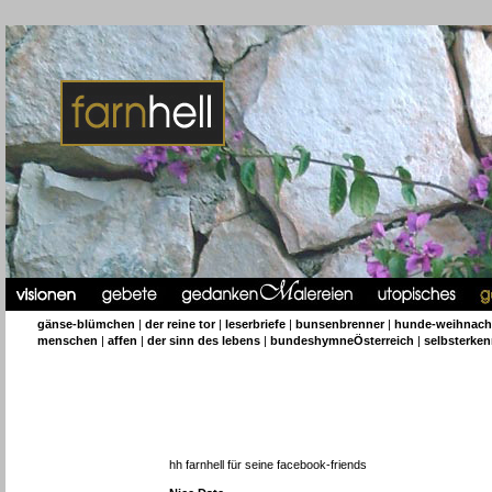
gänse-blümchen
|
der reine tor
|
leserbriefe
|
bunsenbrenner
|
hunde-weihnach
menschen
|
affen
|
der sinn des lebens
|
bundeshymneÖsterreich
|
selbsterken
hh farnhell für seine facebook-friends