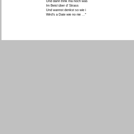
Und dann trink ma noch was
Im Beisl über d’ Strass
Und wannst denkst so wie i
Wird’s a Date wie no nie …"