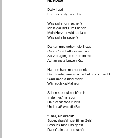
Nice Date
Daily I wait
For this really nice date
Was soll i nur machen?
Mir is gar net zum Lachen ...
Mein Herz tut wild schlag’n
Was soll i ihr sagen?
Da kommt’s schon, die Braut
Grad z’erst hätt’ i mi no traut
Sie z’ fragen, ob s’ kommt mit
Auf an ganz kurzen Ritt ...
Na, des hab i ma nur denkt
Bin z’friedn, wenn’s a Lächeln mir schenkt
Oder doch a bissl mehr
Wär auch ka Malheur ...
Schon steht sie neb’n mir
In da Hos’n is spür
Da tuat sie was rühr'n
Und hoaß wird die Birn ...
"Hallo, bin erfreut!
Super, dass’d host für mi Zeit!
Lass ins Kino uns geh’n
Da ist’s finster und schön ...