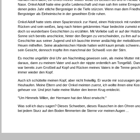
Nase. Onkel Adolf hatte eine große Leidenschaft und man sah ihm seine Erregun
denen jedes Jahr etliche Bergsteiger in die Tiefe stürzen. Wenn man dem Friedh
Bergsteiger als Einheimische in der geweihten Erde ruhen.
Onkel Adolf hatte stets einen Spazierstock zur Hand, einen Holzstock mit runde
Rücken und sein weißes, lang nach hinten gekämmtes Haar bedeckte zumeist ein a
doch so wunderbare Geschichten zu erzählen. Mit Vorliebe saß er auf der Ho
Sonne sich bereits anschickte, hinter den Bergen zu verschwinden, zu ihm auf s
Geschichte aus seiner Jugend und ich lauschte immer andächtig der melodiösen
Heuen mithelfen. Seine akademischen Hände hatten wohl kaum jemals schwere Arb
sein Gesicht, dennoch tropfte ihm manchmal der Schweiß von der Stirn.
Es mochte ungefähr drei Uhr am Nachmittag gewesen sein, als meine Mutter mit e
daraus, dann zu meinem Vater und auch der nippte ordentlich am Tongefäß. Dan
war bereits zum Großteil auf Kopf und Rücken meines Vaters in die Tenne gesch
immer wieder den Kopf.
Auch ich schüttelte meinen Kopf, aber nicht freiwillig. Er wurde mir sozusagen 
Heuhaufen. Meine Eltern und der Onkel meinten zuerst, ich wollte ihnen eine K
geheuer vor. Und jetzt hatte meine Mutter den leeren Krug entdeckt.
"Um Himmels Willen, der Hermann hat den Most erwischt."
Was soll ich dazu sagen? Dieses Schweben, dieses Rauschen in den Ohren und
bei jedem Sturz auf den Boden flimmerten die Sterne vor meinen Augen ...