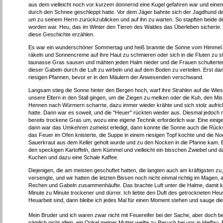
aus dem vielleicht noch vor kurzem donnernd eine Kugel gefahren war und ein
durch den Schnee geschleppt hatte. Vor dem Jäger bahnte sich der Jagdhund de
um zu seinem Herrn zurückzublicken und auf ihn zu warten. So stapften beide de
worden war. Heu, das im Winter den Tieren des Waldes das Überleben sicherte. 
diese Geschichte erzählen.
Es war ein wunderschöner Sommertag und heiß brannte die Sonne vom Himmel. An
räkeln und Sonnencreme auf ihre Haut zu schmieren oder sich in die Fluten zu 
taunasse Gras sausen und mähten jeden Halm nieder und die Frauen schulterten 
dieser Gabeln durch die Luft zu wirbeln und auf dem Boden zu verteilen. Erst d
riesigen Pfannen, bevor er in den Mäulern der Anwesenden verschwand.
Langsam stieg die Sonne hinter den Bergen hoch, warf ihre Strahlen auf die Wie
unsere Eltern in den Stall gingen, um die Ziegen zu melken oder die Kuh, den Mi
Hennen nach Würmern scharrte, dazu immer wieder krähte und sich stolz aufrichte
hatte. Dann war es soweit, und die "Heuer" rückten wieder aus. Diesmal jedoch 
bereits trockene Gras um, wozu eine eigene Technik erforderlich war. Eine ein
dann war das Umkehren zumeist erledigt, dann konnte die Sonne auch die Rücks
das Feuer im Ofen knisterte, die Suppe in einem riesigen Topf kochte und die N
Sauerkraut aus dem Keller geholt wurde und zu den Nocken in die Pfanne kam. E
den speckigen Kartoffeln, dem Kümmel und vielleicht ein bisschen Zwiebel und
Kuchen und dazu eine Schale Kaffee.
Diejenigen, die am meisten geschuftet hatten, die langten auch am kräftigsten
versengte, und wir hatten die letzten Bissen noch nicht einmal richtig im Magen,
Rechen und Gabeln zusammenhäufte. Das brachte Luft unter die Halme, damit ko
Minute zu Minute trockener und dürrer. Ich liebte den Duft des getrockneten H
Heuarbeit sind, dann bleibe ich jedes Mal für einen Moment stehen und sauge di
Mein Bruder und ich waren zwar nicht mit Feuereifer bei der Sache, aber doch bei
nämlich nicht allein, ein Onkel meiner Mutter weilte zu Besuch bei uns in Hieflau. E