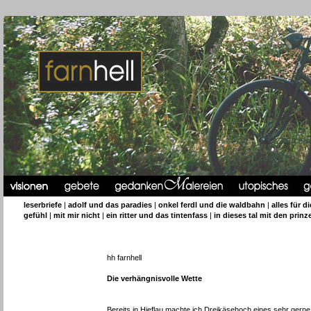
leserbriefe
|
adolf und das paradies
|
onkel ferdl und die waldbahn
|
alles für d
gefühl
|
mit mir nicht
|
ein ritter und das tintenfass
|
in dieses tal mit den prinz
hh farnhell
Die verhängnisvolle Wette
Bereits in Hieflau machte ich Dreikäsehoch eines sehr gerne