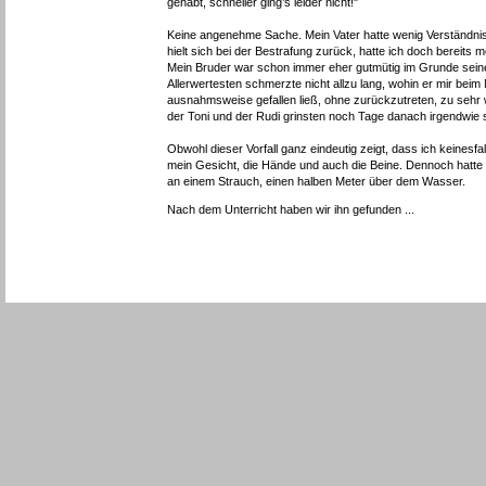
gehabt, schneller ging’s leider nicht!"
Keine angenehme Sache. Mein Vater hatte wenig Verständnis
hielt sich bei der Bestrafung zurück, hatte ich doch bereit
Mein Bruder war schon immer eher gutmütig im Grunde seines
Allerwertesten schmerzte nicht allzu lang, wohin er mir beim
ausnahmsweise gefallen ließ, ohne zurückzutreten, zu sehr 
der Toni und der Rudi grinsten noch Tage danach irgendwie
Obwohl dieser Vorfall ganz eindeutig zeigt, dass ich keinesfa
mein Gesicht, die Hände und auch die Beine. Dennoch hatte 
an einem Strauch, einen halben Meter über dem Wasser.
Nach dem Unterricht haben wir ihn gefunden ...