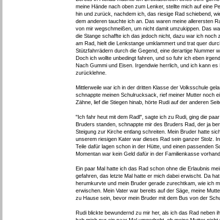
meine Hände nach oben zum Lenker, stellte mich auf eine Pe
hin und zurück, nachdem ich, das riesige Rad schiebend, wie
dem anderen tauchte ich an. Das waren meine allerersten 
von mir wegschmeißen, um nicht damit umzukippen. Das war m
die Stange schaffte ich das jedoch nicht, dazu war ich noch z
am Rad, hielt die Lenkstange umklammert und trat quer durch
Stützfahrrädern durch die Gegend, eine derartige Nummer wü
Doch ich wollte unbedingt fahren, und so fuhr ich eben irge
Nach Gummi und Eisen. Irgendwie herrlich, und ich kann es 
zurücklehne.
Mittlerweile war ich in der dritten Klasse der Volksschule gel
schnappte meinen Schulrucksack, rief meiner Mutter noch e
Zähne, lief die Stiegen hinab, hörte Rudi auf der anderen Se
"Ich fahr heut mit dem Radl", sagte ich zu Rudi, ging die paa
Bruders standen, schnappte mir des Bruders Rad, der ja be
Steigung zur Kirche entlang schreiten. Mein Bruder hatte
unserem riesigen Kater war dieses Rad sein ganzer Stolz. I
Teile dafür lagen schon in der Hütte, und einen passenden S
Momentan war kein Geld dafür in der Familienkasse vorhan
Ein paar Mal hatte ich das Rad schon ohne die Erlaubnis 
gefahren, das letzte Mal hatte er mich dabei erwischt. Da ha
herumkurvte und mein Bruder gerade zurechtkam, wie ich mi
erwischen. Mein Vater war bereits auf der Säge, meine Mutt
zu Hause sein, bevor mein Bruder mit dem Bus von der Sch
Rudi blickte bewundernd zu mir her, als ich das Rad neben i