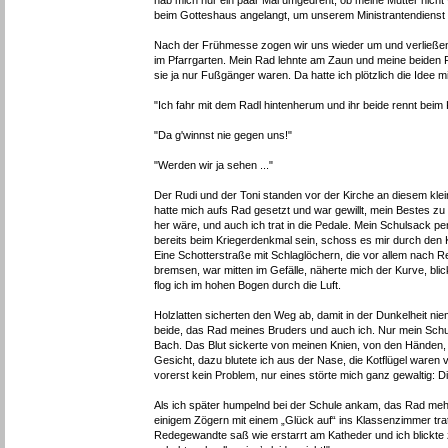
hab mich nur ein paar Mal umgedreht, ob meine Mutter nicht 
beim Gotteshaus angelangt, um unserem Ministrantendien
Nach der Frühmesse zogen wir uns wieder um und verließen
im Pfarrgarten. Mein Rad lehnte am Zaun und meine beiden F
sie ja nur Fußgänger waren. Da hatte ich plötzlich die Idee m
"Ich fahr mit dem Radl hintenherum und ihr beide rennt beim 
"Da g'winnst nie gegen uns!"
"Werden wir ja sehen ..."
Der Rudi und der Toni standen vor der Kirche an diesem klei
hatte mich aufs Rad gesetzt und war gewillt, mein Bestes zu 
her wäre, und auch ich trat in die Pedale. Mein Schulsack p
bereits beim Kriegerdenkmal sein, schoss es mir durch den Ko
Eine Schotterstraße mit Schlaglöchern, die vor allem nach R
bremsen, war mitten im Gefälle, näherte mich der Kurve, bli
flog ich im hohen Bogen durch die Luft.
Holzlatten sicherten den Weg ab, damit in der Dunkelheit nie
beide, das Rad meines Bruders und auch ich. Nur mein Sch
Bach. Das Blut sickerte von meinen Knien, von den Händen,
Gesicht, dazu blutete ich aus der Nase, die Kotflügel ware
vorerst kein Problem, nur eines störte mich ganz gewaltig: Die
Als ich später humpelnd bei der Schule ankam, das Rad mehr
einigem Zögern mit einem „Glück auf“ ins Klassenzimmer trat
Redegewandte saß wie erstarrt am Katheder und ich blickte 