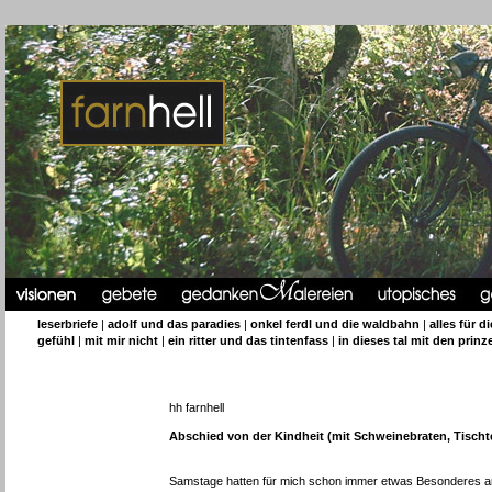
leserbriefe
|
adolf und das paradies
|
onkel ferdl und die waldbahn
|
alles für d
gefühl
|
mit mir nicht
|
ein ritter und das tintenfass
|
in dieses tal mit den prinz
hh farnhell
Abschied von der Kindheit (mit Schweinebraten, Tisc
Samstage hatten für mich schon immer etwas Besonderes an s