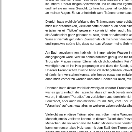
ins Innere. Überall hingen Spinnweben und es staubte irgendwie
und hielt sie mir vors Gesicht. Es krachte zweimal fürchter
an meinen Augen. Es tat unheimlich weh, Tränen rannen aus 
Dietrich hatte wohl die Wirkung des Tränengases unterschätzt 
mich nur erschrecken, vielleicht hatte er aber auch noch ei
er ja immer ein "Wilder" gewesen - so wie ich eben auch. Nic
die Sache nicht ganz geheuer zu sein, denn er nahm mich a
Wasser niemals gefunden. Zuerst hab ich mich noch losgeris
und irgendwie spürte ich, dass nur das Wasser meine Schme
Am Bach angekommen, hab ich mir immer wieder Wasser ins 
ausgegangen wäre. War so schon schlimm genug und mit ro
Trotz aller Fragen meiner Eltern hab ich dicht gehalten. Kei
womöglich zu oft ins Heu gesprungen und dazu der Staub, 
Unserer Freundschaft zuliebe hatte ich dicht gehalten, obwoh
einfach nicht verstehen konnte, wie ihm so etwas nur einfall
ohne mich vorher zu warnen und ohne Chance für mich, mic
Dennoch hatte dieser Vorfall ein wenig an unserer Freunds
war es ganz einfach die Tatsache, dass ich mich bereits im
waren, in diesem "Paradies" zu verbleiben, aus dem ich m
Bauernhof, aber auch von meinem Freund Rudi, vom Toni und v
"Vorschau" auf das, was alles im weiteren Leben schicksal
Vielleicht waren diese Tränen aber auch über meine Wangen 
Mensch jemals verlieren konnte. In diesem Tal mit den Prin
Menschen, die so waren wie die Natur. Mit dem rauschende
kam noch unser altes Holzhaus mit dem Stall, den Tieren u