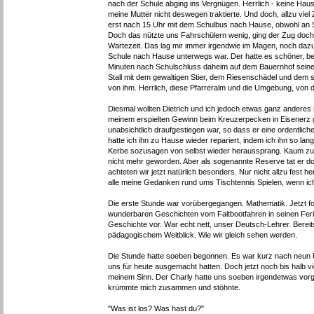
nach der Schule abging ins Vergnügen. Herrlich - keine Hau
meine Mutter nicht deswegen traktierte. Und doch, allzu vie
erst nach 15 Uhr mit dem Schulbus nach Hause, obwohl an 
Doch das nützte uns Fahrschülern wenig, ging der Zug doc
Wartezeit. Das lag mir immer irgendwie im Magen, noch daz
Schule nach Hause unterwegs war. Der hatte es schöner, be
Minuten nach Schulschluss daheim auf dem Bauernhof seiner 
Stall mit dem gewaltigen Stier, dem Riesenschädel und de
von ihm. Herrlich, diese Pfarreralm und die Umgebung, von de
Diesmal wollten Dietrich und ich jedoch etwas ganz anderes m
meinem erspielten Gewinn beim Kreuzerpecken in Eisenerz ge
unabsichtlich draufgestiegen war, so dass er eine ordentlich
hatte ich ihn zu Hause wieder repariert, indem ich ihn so la
Kerbe sozusagen von selbst wieder heraussprang. Kaum zu gl
nicht mehr geworden. Aber als sogenannte Reserve tat er do
achteten wir jetzt natürlich besonders. Nur nicht allzu fest
alle meine Gedanken rund ums Tischtennis Spielen, wenn ic
Die erste Stunde war vorübergegangen. Mathematik. Jetzt fol
wunderbaren Geschichten vom Faltbootfahren in seinen Ferie
Geschichte vor. War echt nett, unser Deutsch-Lehrer. Berei
pädagogischem Weitblick. Wie wir gleich sehen werden.
Die Stunde hatte soeben begonnen. Es war kurz nach neun U
uns für heute ausgemacht hatten. Doch jetzt noch bis halb v
meinem Sinn. Der Charly hatte uns soeben irgendetwas vorge
krümmte mich zusammen und stöhnte.
"Was ist los? Was hast du?"