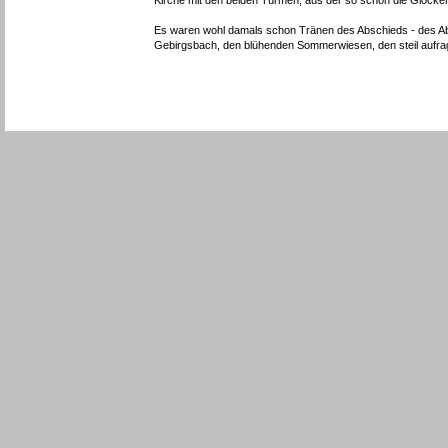
Kirche mit den beiden Türmen, aus der so schön die Glocken
Es waren wohl damals schon Tränen des Abschieds - des A
Gebirgsbach, den blühenden Sommerwiesen, den steil aufrag