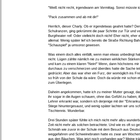
"Weiß nicht recht, irgendwann am Vormittag. Sonst müsste i
"Pack zusammen und ab mit dir!"
Herrlich, dieser Charly. Ob er irgendetwas geahnt hatte? Den
Schulranzen, ging gekrümmt die paar Schritte zur Tür und v
Burgtheater reif. Oder vielleicht doch nicht! Eher nicht, eher
allemal. Wenig später lief ich bereits die Straße Richtung 
"Schauspiel" ja umsonst gewesen.
Was einem doch alles einfällt, wenn man etwas unbedingt habe
nicht. Lügen zählte nämlich nie zu meinen wirklichen Stärke
und kam zu einem klaren "Nein!" Wenn, dann höchstens mir s
durchaus zu verschmerzen und überdies hatte die Sache teil
gedrückt. Aber das war eher ein Furz, der womöglich ins Fr
so früh von der Schule da wäre. Doch da würde mir schon etw
zum Überlegen.
Daheim angekommen, hatte ich zu meiner Mutter gesagt, dass
ihr sogar in die Augen schauen, ohne das Gefühl zu haben, ih
Lehrer erkrankt war, sondern ich derjenige mit der "Erkrank
Stiege hinuntergesaust, und wenig später lachten wir uns s
Tischtennis. Wunderbar.
Drei Stunden später fühlte ich mich nicht mehr allzu wunderba
Zeit nicht mehr als solchen betrachtete. Und wie es oft so g
Schmäh wie zuvor in der Schule mit dem Besuch aus Deuts
weggefahren und Schweinebraten hatte es zwar am Wochene
aus den Bäuchen. Was jetzt noch vorhanden war? Meine trän