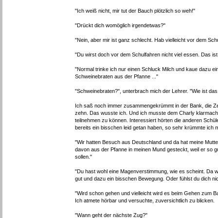
"Ich weiß nicht, mir tut der Bauch plötzlich so weh!"
"Drückt dich womöglich irgendetwas?"
"Nein, aber mir ist ganz schlecht. Hab vielleicht vor dem Sc
"Du wirst doch vor dem Schulfahren nicht viel essen. Das ist
"Normal trinke ich nur einen Schluck Milch und kaue dazu ei
Schweinebraten aus der Pfanne ..."
"Schweinebraten?", unterbrach mich der Lehrer. "Wie ist das
Ich saß noch immer zusammengekrümmt in der Bank, die Zeig
zehn. Das wusste ich. Und ich musste dem Charly klarmachen
teilnehmen zu können. Interessiert hörten die anderen Schül
bereits ein bisschen leid getan haben, so sehr krümmte ich
"Wir hatten Besuch aus Deutschland und da hat meine Mutter
davon aus der Pfanne in meinen Mund gesteckt, weil er so gut
sollen."
"Du hast wohl eine Magenverstimmung, wie es scheint. Da werd
gut und dazu ein bisschen Bewegung. Oder fühlst du dich ni
"Wird schon gehen und vielleicht wird es beim Gehen zum Ba
Ich atmete hörbar und versuchte, zuversichtlich zu blicken.
"Wann geht der nächste Zug?"