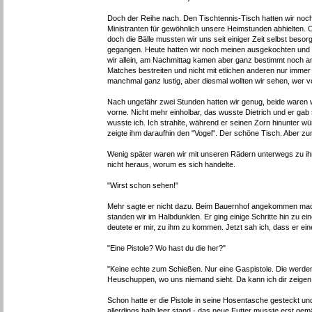
Doch der Reihe nach. Den Tischtennis-Tisch hatten wir noch
Ministranten für gewöhnlich unsere Heimstunden abhielten. Or
doch die Bälle mussten wir uns seit einiger Zeit selbst besor
gegangen. Heute hatten wir noch meinen ausgekochten und d
wir allein, am Nachmittag kamen aber ganz bestimmt noch an
Matches bestreiten und nicht mit etlichen anderen nur imm
manchmal ganz lustig, aber diesmal wollten wir sehen, wer v
Nach ungefähr zwei Stunden hatten wir genug, beide waren 
vorne. Nicht mehr einholbar, das wusste Dietrich und er gab 
wusste ich. Ich strahlte, während er seinen Zorn hinunter w
zeigte ihm daraufhin den "Vogel". Der schöne Tisch. Aber zu
Wenig später waren wir mit unseren Rädern unterwegs zu ih
nicht heraus, worum es sich handelte.
"Wirst schon sehen!"
Mehr sagte er nicht dazu. Beim Bauernhof angekommen macht
standen wir im Halbdunklen. Er ging einige Schritte hin zu 
deutete er mir, zu ihm zu kommen. Jetzt sah ich, dass er eine 
"Eine Pistole? Wo hast du die her?"
"Keine echte zum Schießen. Nur eine Gaspistole. Die werden 
Heuschuppen, wo uns niemand sieht. Da kann ich dir zeigen, w
Schon hatte er die Pistole in seine Hosentasche gesteckt und 
allerdings halb leer stand - das neue Futter musste erst gem