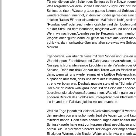
Türme, die von allen Seiten des Schlosses ihre Spitzen geg
Wassergraben vor dem Schloss mit einer Zugbrücke darüber, a
Schlosses ritten. Wassergraben gab es keinen auf Schloss 
wunderschönen Innenhof, in dem wir Kinder gerne das eine 
spielten "faules Ei" oder ein anderes Mal "blinde Kuh", stell
"Rundgangerl" oder zeichneten Kästchen auf den Boden und
auf der Stirn und dem Bemühen, möglichst weit und ohne Feh
Wenn wir nach dem Abendessen bei Kerzenlicht im Innenhof
Wagen" oder "guter Mond, du gehst so stille" aus vielen Ki
schickte, dann schwebte über uns allen so etwas wie Schlos
Mauern.
Irgendwann war aber Schluss mit dem Singen und Spielen un
Waschlappen, Zahnbürste und Zahnpasta hervorzuholen, das
Nur spärlich brannten einige Leuchten an den Wänden der Gä
Schloss. Doch nur draußen vor den Toren war es friedlich un
dann, wenn wir uns wieder einmal eine kräftige Polsterschlach
aufpassen mussten, dass uns nicht der zuständige Erzieher
streng verboten war. Deshalb musste stets einer "Schmiere"
Doch die drückten wohl ganz bewusst das eine oder andere A
überdimensionale Ausmaße annahmen. Was nicht ganz zu verm
anderen Bereich des Schlosses untergebrachten Pfadfindern 
sie im anderen Fall das gleiche mit uns machten.
Weil die Tage jedoch mit vielerlei Aktivitäten ausgefüllt war
den meisten von uns schon sehr bald die Augen zu, und kaum 
miterlebt haben. Doch eines schönen Tages oder besser noc
Schlosskapelle hatte erst vor kurzem elfmal geschlagen und
herein. Alle Lichter waren bereits seit einiger Zeit abgeschal
Einzig der Werner, sein Bruder Walter und ich waren noch w