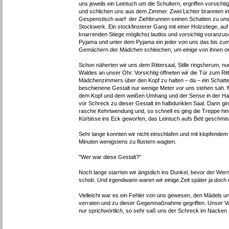
uns jeweils ein Leintuch um die Schultern, ergriffen vorsich
und schlichen uns aus dem Zimmer. Zwei Lichter brannten 
Gespenstisch warf der Ziehbrunnen seinen Schatten zu uns h
Stockwerk. Ein stockfinsterer Gang mit einer Holzstiege, auf
knarrenden Stiege möglichst lautlos und vorsichtig voranzus
Pyjama und unter dem Pyjama ein jeder von uns das bis zum
Gemächern der Mädchen schleichen, um einige von ihnen or
Schon näherten wir uns dem Rittersaal, Stille ringsherum,
Waldes an unser Ohr. Vorsichtig öffneten wir die Tür zum Rit
Mädchenzimmers über den Kopf zu halten – da – ein Schatten 
beschienene Gestalt nur wenige Meter vor uns stehen sah. 
dem Kopf und dem weißen Umhang und der Sense in der Hand
vor Schreck zu dieser Gestalt im halbdunklen Saal. Dann ging a
rasche Kehrtwendung und, so schnell es ging die Treppe hin
Kürbisse ins Eck geworfen, das Leintuch aufs Bett geschmis
Sehr lange konnten wir nicht einschlafen und mit klopfendem
Minuten wenigstens zu flüstern wagten.
"Wer war diese Gestalt?"
Noch lange starrten wir ängstlich ins Dunkel, bevor der Wer
schob. Und irgendwann waren wir einige Zeit später ja doch 
Vielleicht war es ein Fehler von uns gewesen, den Mädels un
verraten und zu dieser Gegenmaßnahme gegriffen. Unser Vor
nur sprichwörtlich, so sehr saß uns der Schreck im Nacken .