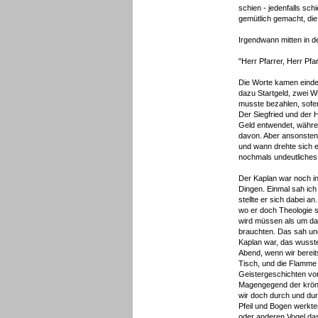
schien - jedenfalls sch
gemütlich gemacht, die
Irgendwann mitten in d
"Herr Pfarrer, Herr Pfa
Die Worte kamen eindeu
dazu Startgeld, zwei 
musste bezahlen, sofe
Der Siegfried und der 
Geld entwendet, währen
davon. Aber ansonsten
und wann drehte sich ei
nochmals undeutliches 
Der Kaplan war noch in
Dingen. Einmal sah ich
stellte er sich dabei a
wo er doch Theologie s
wird müssen als um da
brauchten. Das sah ung
Kaplan war, das wusste
Abend, wenn wir berei
Tisch, und die Flamme
Geistergeschichten vor
Magengegend der krönen
wir doch durch und du
Pfeil und Bogen werkte
oder anderen Vogel das