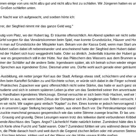
ienen einige von uns nicht allzu gut und nicht allzu fest zu schlafen. Wir Jüngeren hatten es 
 Großen schliefen unten.
er Nacht war ich aufgewacht, und soeben hörte ich:
rrer, der Siegfried nimmt mir das ganze Geld weg."
tig vom Platz, wo der Hubert lag. Er träumte offensichtlich. Am Abend spielten wir nicht se
Würfel sorgten für das Vorwärtskommen beim Spiel, man konnte Grundstücke, Häuser und Hot
rn man auf Grundstücke der Mitspieler kam. Bekam von der Kassa Geld, wenn man Start und 
Hubert saßen dabei oft nebeneinander und anscheinend hatte der Siegfried dem Hubert dabei
d der Hubert sich kurz weggedreht hatte. Oder so ähnlich. Jedenfalls träumte der Hubert ga
 war es gespenstisch still in der Hütte. Nur das Plätschern des Wassers aus dem Brunnen 
ner der Schläfer auf die andere Seite. Irgendwann später, als ich beinah schon wieder einges
Sprechen aus irgendeiner Ecke. Diesmal unter uns. Dürfte wohl auch gerade einer geträumt
 Ausbildung, ein netter junger Kerl aus der Stadt. Anfangs etwas steif, schüchtern und eher
 ihm beim Kartoffel-Schälen zu und fürchtete schon, er würde sich dabei in die Finger schnei
n. Praktisches Zupacken war ganz offensichtlich nicht seine Stärke, das hatte er auch ganz sich
tudierte und sich in seinem späteren Leben ja eher um das Seelenheil seiner ihm anvertraut
s Handhaben irgendeines Werkzeugs. Einmal versuchte er sich beim Holz-Hacken, weil wir S
efähr so aus, wie wenn beim Zirkus der Dompteur sich im Jonglieren von Tellern versucht. O
n wir nicht. Wir sagten ganz einfach "Kaplan" zu ihm. Eines konnte er jedoch hervorragend:
ts in unserem Lager Stellung bezogen hatten, aus einem Buch vor. Die Petroleumlampe stan
 zuckte manchmal genauso gespenstisch wie das seine Stimme zuwege brachte. Er las uns 
. Grausig und gruselig. Diese Lesungen waren trotz des teilweise damit verbundenen Kribbel
de Abschluss des Tages. Angst? Lächerlich! Hatte natürlich keiner. Zumindest hätte dies 
rch Kerle ohne Furcht und Tadel waren. Oder? Zumindest fühlten wir uns während dieser Wo
n, die Pfeile danach hoch und weit durch die Gegend zischen ließen oder mit unseren Stein
 Fürchten lehrten, johlten und auf der Wiese vor der Hütte unsere Kräfte maßen.