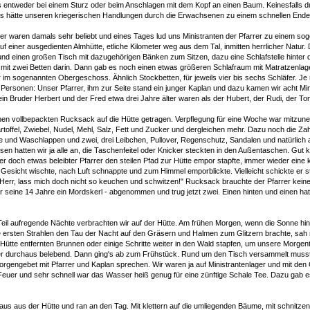
les entweder bei einem Sturz oder beim Anschlagen mit dem Kopf an einen Baum. Keinesfalls d
s hätte unseren kriegerischen Handlungen durch die Erwachsenen zu einem schnellen Ende 
der waren damals sehr beliebt und eines Tages lud uns Ministranten der Pfarrer zu einem so
Auf einer ausgedienten Almhütte, etliche Kilometer weg aus dem Tal, inmitten herrlicher Natur. 
und einen großen Tisch mit dazugehörigen Bänken zum Sitzen, dazu eine Schlafstelle hinter
mit zwei Betten darin. Dann gab es noch einen etwas größeren Schlafraum mit Matratzenlage
 im sogenannten Obergeschoss. Ähnlich Stockbetten, für jeweils vier bis sechs Schläfer. Je 
ersonen: Unser Pfarrer, ihm zur Seite stand ein junger Kaplan und dazu kamen wir acht Min
ein Bruder Herbert und der Fred etwa drei Jahre älter waren als der Hubert, der Rudi, der Ton
nen vollbepackten Rucksack auf die Hütte getragen. Verpflegung für eine Woche war mitzune
rtoffel, Zwiebel, Nudel, Mehl, Salz, Fett und Zucker und dergleichen mehr. Dazu noch die Za
und Waschlappen und zwei, drei Leibchen, Pullover, Regenschutz, Sandalen und natürlich 
sen hatten wir ja alle an, die Taschenfeitel oder Knicker steckten in den Außentaschen. Gut 
er doch etwas beleibter Pfarrer den steilen Pfad zur Hütte empor stapfte, immer wieder eine 
esicht wischte, nach Luft schnappte und zum Himmel emporblickte. Vielleicht schickte er st
Herr, lass mich doch nicht so keuchen und schwitzen!" Rucksack brauchte der Pfarrer kein
für seine 14 Jahre ein Mordskerl - abgenommen und trug jetzt zwei. Einen hinten und einen ha
il aufregende Nächte verbrachten wir auf der Hütte. Am frühen Morgen, wenn die Sonne hin
e ersten Strahlen den Tau der Nacht auf den Gräsern und Halmen zum Glitzern brachte, sa
Hütte entfernten Brunnen oder einige Schritte weiter in den Wald stapfen, um unsere Morgento
aber durchaus belebend. Dann ging's ab zum Frühstück. Rund um den Tisch versammelt muss
orgengebet mit Pfarrer und Kaplan sprechen. Wir waren ja auf Ministrantenlager und mit den 
Feuer und sehr schnell war das Wasser heiß genug für eine zünftige Schale Tee. Dazu gab es
raus aus der Hütte und ran an den Tag. Mit klettern auf die umliegenden Bäume, mit schnitzen