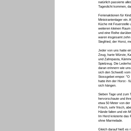
natürlich passierte al
Tageslicht kommen, da
Ferienaktionen für Kin
Ministrantenlager ein. 
Küche mit Feuerstelle 
weiteren kleinen Raum 
und eine Reihe darüber
waren insgesamt zehn P
Siegfried, der Horst, m
Jeder von uns hatte ei
Zeug, harte Würste, Ka
und Zahnpasta, Kämme 
Spielzeug. Die Lederho
daran erinnern wie uns
sich den Schweiß vom G
Stossgebet empor: "O 
hatte ihm der Horst - 
sich hängen.
Sieben Tage und zum Te
hervorschaute und ihr
etwa 50 Meter von der 
Frisch, sehr frisch, 
Hände falten und ein M
Im Herd knisterte das 
ohne Marmelade.
Gleich darauf hieß es 