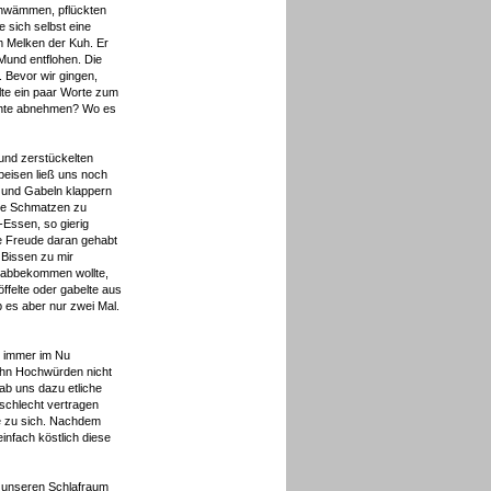
chwämmen, pflückten
 sich selbst eine
m Melken der Kuh. Er
Mund entflohen. Die
 Bevor wir gingen,
lte ein paar Worte zum
ichte abnehmen? Wo es
und zerstückelten
peisen ließ uns noch
r und Gabeln klappern
ere Schmatzen zu
Essen, so gierig
le Freude daran gehabt
 Bissen zu mir
l abbekommen wollte,
ffelte oder gabelte aus
b es aber nur zwei Mal.
r immer im Nu
 ihn Hochwürden nicht
ab uns dazu etliche
 schlecht vertragen
e zu sich. Nachdem
infach köstlich diese
n unseren Schlafraum