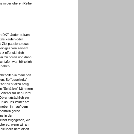
uns in der oberen Reihe
lten DKT. Jeder bekam
els kaufen oder
Ziel passierte usw.
 einiges von seinem
nz offensichtlich
war zu hören und dann
chlafen war, hörte ich
 haben.
 unbeholfen in manchen
den. So "geschickt"
er nicht allzu nötig,
en "Schäflein" kümmern
cheiter für den Herd
b er tatsächlich ein
 Er las uns immer am
d neben ihm auf dem
nämlich gerne
ns in der
keiner zugegeben, wo
che so, wenn wir an
schleudern dem einen