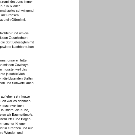
en zumindest uns immer
n, Sioux oder
 Tomahawks schwingend
n mit Fransen
zu ein Gürtel mit
chichten rund um die
 diesen Geschichten
ie dort Befestigten mit
n gewisse Nachbarbuben
wams, unsere Hütten
ann mit den Cowboys
n musste, weil das
te ja schließlich
n die blutenden Stellen
 Pech und Schwefel auch
 auf eher sehr kurze
rsuch war es dennoch
hon nach wenigen
austiere: die Kühe,
teten wir Baumstümpfe,
nern Pfeil und Bogen
So mancher Krieger
der in Grenzen und nur
sere Wunden und