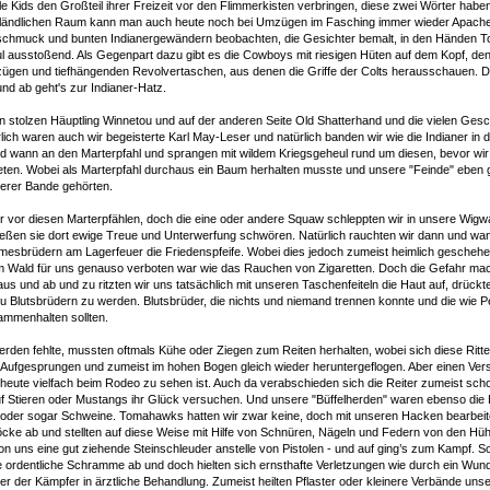
e Kids den Großteil ihrer Freizeit vor den Flimmerkisten verbringen, diese zwei Wörter hab
 im ländlichen Raum kann man auch heute noch bei Umzügen im Fasching immer wieder Apache
chmuck und bunten Indianergewändern beobachten, die Gesichter bemalt, in den Händen
l ausstoßend. Als Gegenpart dazu gibt es die Cowboys mit riesigen Hüten auf dem Kopf, de
gen und tiefhängenden Revolvertaschen, aus denen die Griffe der Colts herausschauen. Da
und ab geht's zur Indianer-Hatz.
en stolzen Häuptling Winnetou und auf der anderen Seite Old Shatterhand und die vielen Ges
rlich waren auch wir begeisterte Karl May-Leser und natürlich banden wir wie die Indianer in
 wann an den Marterpfahl und sprangen mit wildem Kriegsgeheul rund um diesen, bevor wir d
eten. Wobei als Marterpfahl durchaus ein Baum herhalten musste und unsere "Feinde" ebe
serer Bande gehörten.
r vor diesen Marterpfählen, doch die eine oder andere Squaw schleppten wir in unsere Wig
eßen sie dort ewige Treue und Unterwerfung schwören. Natürlich rauchten wir dann und w
mesbrüdern am Lagerfeuer die Friedenspfeife. Wobei dies jedoch zumeist heimlich geschehe
m Wald für uns genauso verboten war wie das Rauchen von Zigaretten. Doch die Gefahr mach
s und ab und zu ritzten wir uns tatsächlich mit unseren Taschenfeiteln die Haut auf, drückte
u Blutsbrüdern zu werden. Blutsbrüder, die nichts und niemand trennen konnte und die wie
ammenhalten sollten.
den fehlte, mussten oftmals Kühe oder Ziegen zum Reiten herhalten, wobei sich diese Ritte
Aufgesprungen und zumeist im hohen Bogen gleich wieder heruntergeflogen. Aber einen Ve
heute vielfach beim Rodeo zu sehen ist. Auch da verabschieden sich die Reiter zumeist sc
 Stieren oder Mustangs ihr Glück versuchen. Und unsere "Büffelherden" waren ebenso die H
e oder sogar Schweine. Tomahawks hatten wir zwar keine, doch mit unseren Hacken bearbei
ke ab und stellten auf diese Weise mit Hilfe von Schnüren, Nägeln und Federn von den Hüh
von uns eine gut ziehende Steinschleuder anstelle von Pistolen - und auf ging’s zum Kampf. 
 ordentliche Schramme ab und doch hielten sich ernsthafte Verletzungen wie durch ein Wun
er der Kämpfer in ärztliche Behandlung. Zumeist heilten Pflaster oder kleinere Verbände un