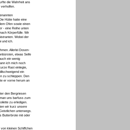
urfte die Wahrheit ans
verholfen.
genannten
Die Hütte hatte eine
 dem Ofen sowie einen
r - eine Reihe unten
nach Körperfülle. Wir
istranten. Wobei der
i und ich.
hmen. Allerlei Dosen-
hnbürsten, etwas Seife
auch ein wenig
kann ich mich noch
kurze Rast einlegte,
illschweigend ein
en zu schleppen. Den
tte er vorne herum an
ter den Bergriesen
h man uns barfuss zum
ilette zu erledigen.
ten wir kurz unsere
Geistlichen unterwegs.
 Butterbrote mit oder
 von kleinen Schiffchen