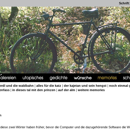
Schrift
:
ferdl und die waldbahn
|
alles für die katz
|
der kajetan und sein hengst
|
noch einmal
tenfass
|
in dieses tal mit den prinzen
|
auf der alm
|
weitere memories
en
 diese zwei Wörter haben früher, bevor die Computer und die dazugehörende Software die W