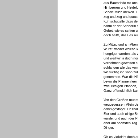
aus Baumrinde mit uns
Himbeeren und Heidelbe
Schale Milch melken. F
zog und zog und quetsc
Kuh schüttelte dazu de
nahm er der Sennerin n
Gebet, wie es schien 
doch heißt, dass es au
Zu Mittag und am Aben
Wurst, wieder welche k
hungriger werden, als
und weil wir ja doch n
vernehmen gewesen sei
schlangen alle das vom
wie tüchtig ihr Sohn zu
genommen. War die Höhe
bevor die Pfannen leer
zwei riesigen Pfannen, 
Ganz offensichtlich ka
Von den Großen musste
weggegessen. Allein de
dabei gestoppt. Deshal
Eier und auch einige B
würde, und auch der P
aber am nächsten Tag a
Dinger.
Ob es vielleicht doch 