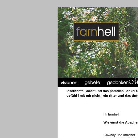
leserbriefe
|
adolf und das paradies
|
onkel 
gefühl
|
mit mir nicht
|
ein ritter und das tin
hh farnhell
Wie einst die Apach
Cowboy und Indianer -