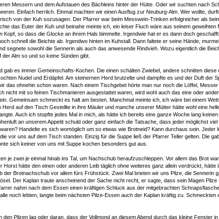
eren Messern und dem Aufstauen des Bächleins hinter der Hütte. Oder wir suchten nach S
eren. Einfach herrlich. Einmal machten wir einen Ausflug zur Neuburg-Alm. Wer wollte, durfte
risch von der Kuh sozusagen. Der Pfarrer war beim Messwein-Trinken erfolgreicher als bei
hte das Euter der Kuh und beinahe meinte ich, ein leiser Fluch wäre aus seinem geweihten 
n Kopf, so dass die Glocke an ihrem Hals bimmelte. Irgendwie hat er es dann doch geschafft.
och schnell die Beichte ab. Irgendwo hinten im Kuhstall. Dann faltete er seine Hände, murme
und segnete sowohl die Sennerin als auch das anwesende Rindvieh. Wozu eigentlich die Be
f der Alm so und so keine Sünden gibt.
d gab es immer Gemeinschafts-Kochen. Die einen schälten Zwiebel, andere schnitten diese 
ochten Nudel und Erdäpfel. Am steinernen Herd brutzelte und dampfte es und der Duft der S
 wir das ohnehin schon waren. Nach einem Tischgebet hörte man nur noch die Löffel, Messe
och nicht mit so feinen Tischmanieren ausgestattet waren, wird wohl auch das eine oder and
n. Gemeinsam schmeckt es halt am besten. Manchmal meinte ich, ich wäre bei einem Wett-
 Herd auf den Tisch Gestellte in ihre Mäuler und manche unserer Mütter hätte wohl eine hel
langte. Auch ich stopfte jedes Mal in mich, als hätte ich bereits eine ganze Woche lang keinen
nluft an unserem Appetit schuld oder ganz einfach die Tatsache, dass jeder möglichst vie
 waren? Handelte es sich womöglich um so etwas wie Brotneid? Kann durchaus sein. Jeder lö
die vor uns auf dem Tisch standen. Einzig für die Suppe ließ der Pfarrer Teller gelten. Die ga
nnte sich keiner von uns mit Suppe kochen besonders gut aus.
n je zwei je einmal hinab ins Tal, um Nachschub heraufzuschleppen. Vor allem das Brot wa
r Horst hätte den einen oder anderen Leib täglich ohne weiteres ganz allein verdrückt, hätte
b der Brotnachschub vor allem fürs Frühstück. Zwei Mal brieten wir uns Pilze, die Sennerin g
rösel. Der Kaplan traute anscheinend der Sache nicht recht, er sagte, dass sein Magen Pilze
farrer nahm nach dem Essen einen kräftigen Schluck aus der mitgebrachten Schnapsflasch
lle noch lebten, langte beim nächsten Pilze-Essen auch der Kaplan kräftig zu. Schmeckten e
an den Pilzen lag oder daran, dass der Vollmond an diesem Abend durch das kleine Fenster i