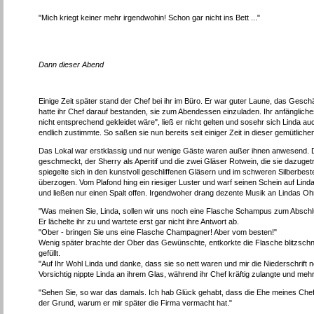
"Mich kriegt keiner mehr irgendwohin! Schon gar nicht ins Bett ..."
Dann dieser Abend
Einige Zeit später stand der Chef bei ihr im Büro. Er war guter Laune, das Gesch
hatte ihr Chef darauf bestanden, sie zum Abendessen einzuladen. Ihr anfängliche
nicht entsprechend gekleidet wäre", ließ er nicht gelten und sosehr sich Linda auch
endlich zustimmte. So saßen sie nun bereits seit einiger Zeit in dieser gemütliche
Das Lokal war erstklassig und nur wenige Gäste waren außer ihnen anwesend. D
geschmeckt, der Sherry als Aperitif und die zwei Gläser Rotwein, die sie dazuge
spiegelte sich in den kunstvoll geschliffenen Gläsern und im schweren Silberbes
überzogen. Vom Plafond hing ein riesiger Luster und warf seinen Schein auf Lin
und ließen nur einen Spalt offen. Irgendwoher drang dezente Musik an Lindas Oh
"Was meinen Sie, Linda, sollen wir uns noch eine Flasche Schampus zum Absch
Er lächelte ihr zu und wartete erst gar nicht ihre Antwort ab.
"Ober - bringen Sie uns eine Flasche Champagner! Aber vom besten!"
Wenig später brachte der Ober das Gewünschte, entkorkte die Flasche blitzschn
gefüllt.
"Auf Ihr Wohl Linda und danke, dass sie so nett waren und mir die Niederschrift
Vorsichtig nippte Linda an ihrem Glas, während ihr Chef kräftig zulangte und meh
"Sehen Sie, so war das damals. Ich hab Glück gehabt, dass die Ehe meines Chefs
der Grund, warum er mir später die Firma vermacht hat."