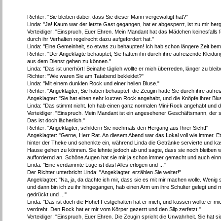
Richter: "Sie bleiben dabei, dass Sie dieser Mann vergewaltigt hat?"
Linda: "Ja! Kaum war der letzte Gast gegangen, hat er abgesperrt, ist zu mir he
Verteidiger: "Einspruch, Euer Ehren. Mein Mandant hat das Mädchen keinesfalls fe
durch ihr Verhalten regelrecht dazu aufgefordert hat."
Linda: "Eine Gemeinheit, so etwas zu behaupten! Ich hab schon längere Zeit beme
Richter: "Der Angeklagte behauptet, Sie hätten ihn durch ihre aufreizende Kleidu
aus dem Dienst gehen zu können."
Linda: "Das ist unerhört! Beinahe täglich wollte er mich überreden, länger zu bleib
Richter: "Wie waren Sie am Tatabend bekleidet?"
Linda: "Mit einem dunklen Rock und einer hellen Bluse."
Richter: "Angeklagter, Sie haben behauptet, die Zeugin hätte Sie durch ihre aufre
Angeklagter: "Sie hat einen sehr kurzen Rock angehabt, und die Knöpfe ihrer Blu
Linda: "Das stimmt nicht. Ich hab einen ganz normalen Mini-Rock angehabt und di
Verteidiger: "Einspruch. Mein Mandant ist ein angesehener Geschäftsmann, der so 
Das ist doch lächerlich."
Richter: "Angeklagter, schildern Sie nochmals den Hergang aus Ihrer Sicht!"
Angeklagter: "Gerne, Herr Rat. An diesem Abend war das Lokal voll wie immer. 
hinter der Theke und schenkte ein, während Linda die Getränke servierte und kas
Hause gehen zu können. Sie lehnte jedoch ab und sagte, dass sie noch bleiben wo
auffordernd an. Schöne Augen hat sie mir ja schon immer gemacht und auch einm
Linda: "Eine verdammte Lüge ist das! Alles erlogen und ..."
Der Richter unterbricht Linda: "Angeklagter, erzählen Sie weiter!"
Angeklagter: "Na, ja, da dachte ich mir, dass sie es mit mir machen wolle. Wenig 
und dann bin ich zu ihr hingegangen, hab einen Arm um ihre Schulter gelegt und m
gedrückt und ..."
Linda: "Das ist doch die Höhe! Festgehalten hat er mich, und küssen wollte er 
verdreht. Den Rock hat er mir vom Körper gezerrt und den Slip zerfetzt."
Verteidiger: "Einspruch, Euer Ehren. Die Zeugin spricht die Unwahrheit. Sie hat s