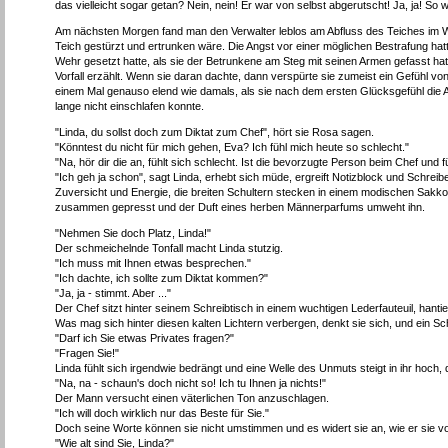
das vielleicht sogar getan? Nein, nein! Er war von selbst abgerutscht! Ja, ja! So
Am nächsten Morgen fand man den Verwalter leblos am Abfluss des Teiches im
Teich gestürzt und ertrunken wäre. Die Angst vor einer möglichen Bestrafung hat
Wehr gesetzt hatte, als sie der Betrunkene am Steg mit seinen Armen gefasst hat
Vorfall erzählt. Wenn sie daran dachte, dann verspürte sie zumeist ein Gefühl von
einem Mal genauso elend wie damals, als sie nach dem ersten Glücksgefühl die An
lange nicht einschlafen konnte.
"Linda, du sollst doch zum Diktat zum Chef", hört sie Rosa sagen.
"Könntest du nicht für mich gehen, Eva? Ich fühl mich heute so schlecht."
"Na, hör dir die an, fühlt sich schlecht. Ist die bevorzugte Person beim Chef und fü
"Ich geh ja schon", sagt Linda, erhebt sich müde, ergreift Notizblock und Schreibe
Zuversicht und Energie, die breiten Schultern stecken in einem modischen Sakko
zusammen gepresst und der Duft eines herben Männerparfums umweht ihn.
"Nehmen Sie doch Platz, Linda!"
Der schmeichelnde Tonfall macht Linda stutzig.
"Ich muss mit Ihnen etwas besprechen."
"Ich dachte, ich sollte zum Diktat kommen?"
"Ja, ja - stimmt. Aber ..."
Der Chef sitzt hinter seinem Schreibtisch in einem wuchtigen Lederfauteuil, hantie
Was mag sich hinter diesen kalten Lichtern verbergen, denkt sie sich, und ein Sc
"Darf ich Sie etwas Privates fragen?"
"Fragen Sie!"
Linda fühlt sich irgendwie bedrängt und eine Welle des Unmuts steigt in ihr hoch, 
"Na, na - schaun's doch nicht so! Ich tu Ihnen ja nichts!"
Der Mann versucht einen väterlichen Ton anzuschlagen.
"Ich will doch wirklich nur das Beste für Sie."
Doch seine Worte können sie nicht umstimmen und es widert sie an, wie er sie vo
"Wie alt sind Sie, Linda?"