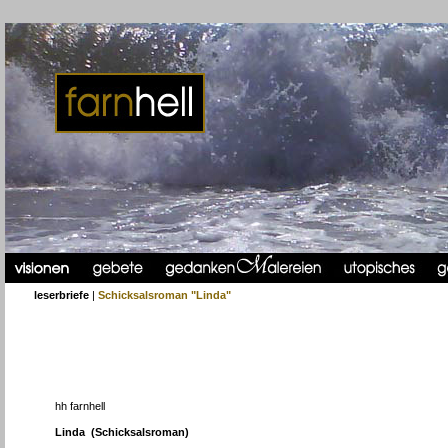
leserbriefe
|
Schicksalsroman "Linda"
hh farnhell
Linda (Schicksalsroman)