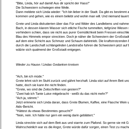
"Bitte, Linda, hör auf damit! Aus dir spricht der Hass!"
Die Schwestern schwiegen eine Weile.
Dann meldete sich Linda wieder: "Ich bin lieber in der Stadt. Da gibt es bestim
kommen und gehen, wie es einem beliebt und wohin man will. Und niemand lauert 
Grete und Linda diskutierten über das Für und Wider des Landlebens und nahmen w
Bach, in dessen klarem Wasser sich etliche Fische tummelten, tiefgrüne Wiesen
verhindern schien, dass sie nicht aus purer Gemütlichkeit beim Fressen einschli
Blau des Himmels empor streckten. Doch je näher die Schwestern der Großsta
auf dem eine Schicht aus Schmutz und Schaum dahintrieb. Die kraftstrotzenden 
durch die Landschaft schlängelnden Landstraße fuhren die Schwestern jetzt auf
wälzte sich qualmend der Großstadt entgegen.
Wieder zu Hause / Lindas Gedanken kreisen
"Ach, bin ich müde."
Grete lehnt sich im Stuhl zurück und gähnt herzhaft. Linda sitzt auf ihrem Bett und 
hatte, doch sie kann ihn nicht finden.
"Grete, wo sind die Zeitschriften von gestern?"
"Zwei hab ich Tante Luise mitgebracht - weißt du das nicht mehr?"
"Ach ja, stimmt."
Jetzt erinnerte sich Linda daran, dass Grete Blumen, Kaffee, eine Flasche Wein
Aids-Bericht.
"Hättest du etwas Bestimmtes gesucht?"
"Nein, nein. Ich hätte nur gern ein wenig darin geblättert."
Linda streckte sich auf dem Bett aus und starrte zum Plafond. So gerne sie mit G
Wahrscheinlich war es die Angst, Grete würde dafür sorgen, einen Test zu mach