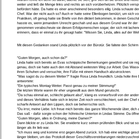
weiter und ließ die Menge links und rechts an sich vorüberhetzen. Plötzlich vers
befördert hätte. Da hatte es einer anscheinend besonders eilig. Linda schaute de
Chef. War der nicht auch so? Auch er hatte seine Ellenbogen benützt, um sich
Praktiken, oft genug hatte sie Briefe von ihm diktiert bekommen, in denen Gesch
hasste es, wenn jemandem Unrecht geschah und aus diesem Grund war ihr der 
genommen verabscheute sie diesen Erfolgsmenschen sogar, der sich mit lachend
erinnern, dass er einmal zu ihr gesagt hatte: "Wissen Sie, Linda, alles auf der 
Mit diesen Gedanken stand Linda plötzlich vor der Bürotür. Sie faltete den Sch
"Guten Morgen, auch schon da?"
Linda hatte sich bereits an Evas schnippische Bemerkungen gewöhnt und sie reg
genau, doch sie hatte auch den mit Abstand weitesten Weg zur Arbeit. Das Wasser
ihren Schuhen und versuchte, ihre Füße mit einem Handtuch abzutrocknen.
"Was sagst du zu diesem Wetter?" fragte Rosa Linda freundlich. Linda holte ihre 
antwortete:
"Ein typisches Montag-Wetter. Passt genau zu meiner Stimmung!"
Die letzten Worte waren ihr eher ungewollt aus dem Mund gerutscht.
"Da schau einmal an, schlecht gelaunt also", klang es vorwurfsvoll von der and
und dieses Verhältnis hatte sich in letzter Zeit noch verschlechtert, seit der Che
scharfe Antwort auf den Lippen, doch sie beherrschte sich.
"Du irrst, meine Liebe. Ich freue mich bereits das ganze Wochenende über, dich
Das saß - dafür sorgte schon der höhnische Unterton in Lindas Stimme. Da öff
"Guten Morgen, alles in Ordnung, meine Damen?"
Dann blickte er zu Linda hin. Sie erwiderte kurz seinen prüfenden Blick und tat s
länger als ihr lieb war.
"Ich muss weg und komme erst gegen Abend zurück. Ich hab eine wichtige ges
länger bleiben, um das Protokoll dieser Geschäftsvereinbarungen niederzuschre