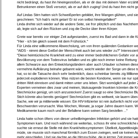
nicht bedrängt, du hast ihn hineingestoßen, als er dir das mit deinem Vater erzäh
Betrunkenen einen Stoß versetzt, als er auf dich zuging! Und du hast ihm nicht g
Auf Lindas Stirn hatten sich Schweißperlen gebildet, ihre Wangen glühten, und sie 
geschrieen: "Ich hab's nicht getan! Er ist von selbst hineingefallen!"
Linda drehte sich wieder auf die andere Seite, sie fror plötzlich und das Nachth
ab, legte sich auf den Rücken und zog die Decke über ihren Körper.
Grete war bereits vor einiger Zeit aufgestanden, zuerst ins Bad und dann in die Kü
"Hier - ich bin gleich soweit mit dem Frühstück."
Für Linda eine willkommene Abwechslung, um von ihren quälenden Gedanken wegzu
"AIDS - nimmt diese Geißel der Menschheit auch bei uns wieder zu?" Interessiert
"Diese heimtückische Krankheit wird zu einer immer bedrohlicheren Gefahr vor all
Bevölkerung von dem Todesvirus befallen und es gibt noch immer keine Rettung für 
allem Schwarze aus den Entwicklungsländern aber auch Urlauber scheinen diese
vermehrte Aufklärung beinahe gebannt wäre, weicht wieder der Sorge um diese 
hat, so ist die Tatsache doch sehr bedenklich, dass scheinbar bereits zig Millione
jederzeit explodieren können. Was nützen die besten Kondome, wenn sie nur spä
dritten Welt einreisen und damit mitten unter uns leben. Sitzt womöglich auf jede
Experten verneinen dies zwar und meinen, blutsaugende Insekten könnten die Kran
Stechmücke genügt, um sich anzustecken! Zuerst saugt so eine Stechmücke Blut a
Stich könnte also bereits genügen! Stechmücken gibt es weltweit, sie lauern üb
Sache, wie wir ja mittlerweile wissen: Ein HIV-Infizierter ist rein äußerlich nicht
Beschwerden verursacht. Was Wochen, Monate, ja sogar Jahre dauern kann. Wenn 
Medikamente kaum noch und der Befallene kann seinen Sarg bestellen ..."
Linda hatte schon öfters von dieser unheilbringenden Infektion gehört und sie hatt
Symptomen kam. Und noch während sie weiterlas, schoss ihr eine schreckliche Ah
suchte sie erneut die Stelle mit den Krankheitssymptomen: Übelkeit, Appetitlosig
müde, sie musste sich manchmal förmlich zum Essen zwingen, weil sie keinen App
mehr einschlafen. Und sie dachte an die Hitzeschübe, die in letzter Zeit immer wi