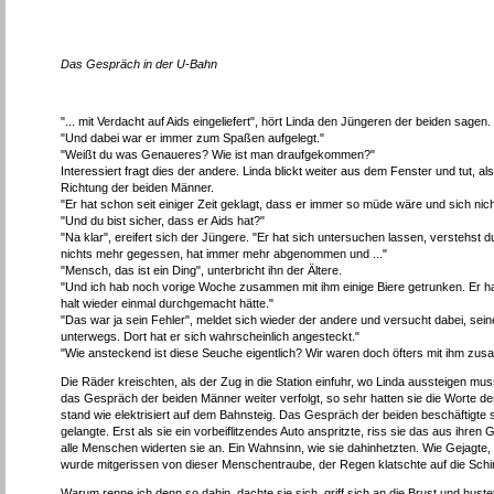
Das Gespräch in der U-Bahn
"... mit Verdacht auf Aids eingeliefert", hört Linda den Jüngeren der beiden sagen.
"Und dabei war er immer zum Spaßen aufgelegt."
"Weißt du was Genaueres? Wie ist man draufgekommen?"
Interessiert fragt dies der andere. Linda blickt weiter aus dem Fenster und tut, 
Richtung der beiden Männer.
"Er hat schon seit einiger Zeit geklagt, dass er immer so müde wäre und sich nich
"Und du bist sicher, dass er Aids hat?"
"Na klar", ereifert sich der Jüngere. "Er hat sich untersuchen lassen, verstehst 
nichts mehr gegessen, hat immer mehr abgenommen und ..."
"Mensch, das ist ein Ding", unterbricht ihn der Ältere.
"Und ich hab noch vorige Woche zusammen mit ihm einige Biere getrunken. Er hat
halt wieder einmal durchgemacht hätte."
"Das war ja sein Fehler", meldet sich wieder der andere und versucht dabei, sei
unterwegs. Dort hat er sich wahrscheinlich angesteckt."
"Wie ansteckend ist diese Seuche eigentlich? Wir waren doch öfters mit ihm zus
Die Räder kreischten, als der Zug in die Station einfuhr, wo Linda aussteigen mus
das Gespräch der beiden Männer weiter verfolgt, so sehr hatten sie die Worte der
stand wie elektrisiert auf dem Bahnsteig. Das Gespräch der beiden beschäftigte
gelangte. Erst als sie ein vorbeiflitzendes Auto anspritzte, riss sie das aus ih
alle Menschen widerten sie an. Ein Wahnsinn, wie sie dahinhetzten. Wie Gejagte,
wurde mitgerissen von dieser Menschentraube, der Regen klatschte auf die Schirm
Warum renne ich denn so dahin, dachte sie sich, griff sich an die Brust und hustet