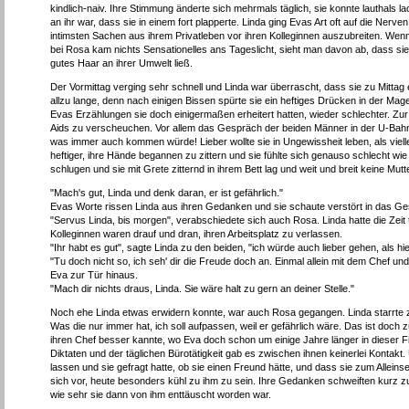
kindlich-naiv. Ihre Stimmung änderte sich mehrmals täglich, sie konnte lauthals 
an ihr war, dass sie in einem fort plapperte. Linda ging Evas Art oft auf die Nerv
intimsten Sachen aus ihrem Privatleben vor ihren Kolleginnen auszubreiten. Wenn
bei Rosa kam nichts Sensationelles ans Tageslicht, sieht man davon ab, dass sie
gutes Haar an ihrer Umwelt ließ.
Der Vormittag verging sehr schnell und Linda war überrascht, dass sie zu Mittag e
allzu lange, denn nach einigen Bissen spürte sie ein heftiges Drücken in der Ma
Evas Erzählungen sie doch einigermaßen erheitert hatten, wieder schlechter. Z
Aids zu verscheuchen. Vor allem das Gespräch der beiden Männer in der U-Bahn b
was immer auch kommen würde! Lieber wollte sie in Ungewissheit leben, als viel
heftiger, ihre Hände begannen zu zittern und sie fühlte sich genauso schlecht wi
schlugen und sie mit Grete zitternd in ihrem Bett lag und weit und breit keine Mut
"Mach's gut, Linda und denk daran, er ist gefährlich."
Evas Worte rissen Linda aus ihren Gedanken und sie schaute verstört in das Gesi
"Servus Linda, bis morgen", verabschiedete sich auch Rosa. Linda hatte die Zeit t
Kolleginnen waren drauf und dran, ihren Arbeitsplatz zu verlassen.
"Ihr habt es gut", sagte Linda zu den beiden, "ich würde auch lieber gehen, als hi
"Tu doch nicht so, ich seh' dir die Freude doch an. Einmal allein mit dem Chef un
Eva zur Tür hinaus.
"Mach dir nichts draus, Linda. Sie wäre halt zu gern an deiner Stelle."
Noch ehe Linda etwas erwidern konnte, war auch Rosa gegangen. Linda starrte z
Was die nur immer hat, ich soll aufpassen, weil er gefährlich wäre. Das ist doch
ihren Chef besser kannte, wo Eva doch schon um einige Jahre länger in dieser Fir
Diktaten und der täglichen Bürotätigkeit gab es zwischen ihnen keinerlei Kontakt
lassen und sie gefragt hatte, ob sie einen Freund hätte, und dass sie zum Alleins
sich vor, heute besonders kühl zu ihm zu sein. Ihre Gedanken schweiften kurz zu 
wie sehr sie dann von ihm enttäuscht worden war.