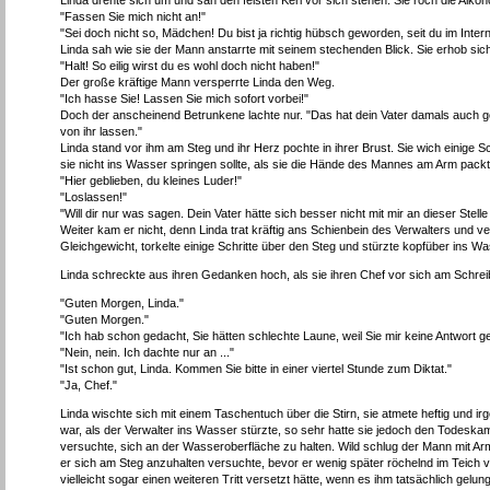
Linda drehte sich um und sah den feisten Kerl vor sich stehen. Sie roch die Alkoh
"Fassen Sie mich nicht an!"
"Sei doch nicht so, Mädchen! Du bist ja richtig hübsch geworden, seit du im Interna
Linda sah wie sie der Mann anstarrte mit seinem stechenden Blick. Sie erhob sich
"Halt! So eilig wirst du es wohl doch nicht haben!"
Der große kräftige Mann versperrte Linda den Weg.
"Ich hasse Sie! Lassen Sie mich sofort vorbei!"
Doch der anscheinend Betrunkene lachte nur. "Das hat dein Vater damals auch ges
von ihr lassen."
Linda stand vor ihm am Steg und ihr Herz pochte in ihrer Brust. Sie wich einige Sc
sie nicht ins Wasser springen sollte, als sie die Hände des Mannes am Arm pack
"Hier geblieben, du kleines Luder!"
"Loslassen!"
"Will dir nur was sagen. Dein Vater hätte sich besser nicht mit mir an dieser Stelle
Weiter kam er nicht, denn Linda trat kräftig ans Schienbein des Verwalters und 
Gleichgewicht, torkelte einige Schritte über den Steg und stürzte kopfüber ins Wa
Linda schreckte aus ihren Gedanken hoch, als sie ihren Chef vor sich am Schrei
"Guten Morgen, Linda."
"Guten Morgen."
"Ich hab schon gedacht, Sie hätten schlechte Laune, weil Sie mir keine Antwort 
"Nein, nein. Ich dachte nur an ..."
"Ist schon gut, Linda. Kommen Sie bitte in einer viertel Stunde zum Diktat."
"Ja, Chef."
Linda wischte sich mit einem Taschentuch über die Stirn, sie atmete heftig und i
war, als der Verwalter ins Wasser stürzte, so sehr hatte sie jedoch den Todes
versuchte, sich an der Wasseroberfläche zu halten. Wild schlug der Mann mit Ar
er sich am Steg anzuhalten versuchte, bevor er wenig später röchelnd im Teich ve
vielleicht sogar einen weiteren Tritt versetzt hätte, wenn es ihm tatsächlich ge