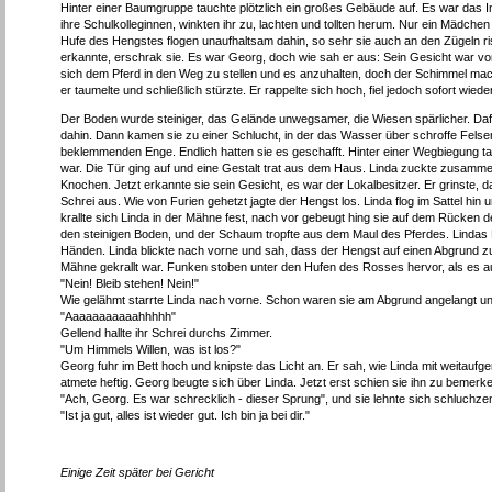
Hinter einer Baumgruppe tauchte plötzlich ein großes Gebäude auf. Es war das In
ihre Schulkolleginnen, winkten ihr zu, lachten und tollten herum. Nur ein Mädche
Hufe des Hengstes flogen unaufhaltsam dahin, so sehr sie auch an den Zügeln riss
erkannte, erschrak sie. Es war Georg, doch wie sah er aus: Sein Gesicht war von
sich dem Pferd in den Weg zu stellen und es anzuhalten, doch der Schimmel macht
er taumelte und schließlich stürzte. Er rappelte sich hoch, fiel jedoch sofort wi
Der Boden wurde steiniger, das Gelände unwegsamer, die Wiesen spärlicher. Dafü
dahin. Dann kamen sie zu einer Schlucht, in der das Wasser über schroffe Felsen z
beklemmenden Enge. Endlich hatten sie es geschafft. Hinter einer Wegbiegung tauc
war. Die Tür ging auf und eine Gestalt trat aus dem Haus. Linda zuckte zusamme
Knochen. Jetzt erkannte sie sein Gesicht, es war der Lokalbesitzer. Er grinste,
Schrei aus. Wie von Furien gehetzt jagte der Hengst los. Linda flog im Sattel hin
krallte sich Linda in der Mähne fest, nach vor gebeugt hing sie auf dem Rücken 
den steinigen Boden, und der Schaum tropfte aus dem Maul des Pferdes. Lindas Pu
Händen. Linda blickte nach vorne und sah, dass der Hengst auf einen Abgrund zu
Mähne gekrallt war. Funken stoben unter den Hufen des Rosses hervor, als es a
"Nein! Bleib stehen! Nein!"
Wie gelähmt starrte Linda nach vorne. Schon waren sie am Abgrund angelangt un
"Aaaaaaaaaaahhhhh"
Gellend hallte ihr Schrei durchs Zimmer.
"Um Himmels Willen, was ist los?"
Georg fuhr im Bett hoch und knipste das Licht an. Er sah, wie Linda mit weitau
atmete heftig. Georg beugte sich über Linda. Jetzt erst schien sie ihn zu bemerk
"Ach, Georg. Es war schrecklich - dieser Sprung", und sie lehnte sich schluchzen
"Ist ja gut, alles ist wieder gut. Ich bin ja bei dir."
Einige Zeit später bei Gericht