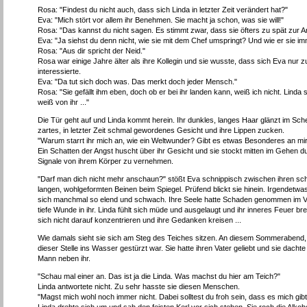
Rosa: "Findest du nicht auch, dass sich Linda in letzter Zeit verändert hat?"
Eva: "Mich stört vor allem ihr Benehmen. Sie macht ja schon, was sie will!"
Rosa: "Das kannst du nicht sagen. Es stimmt zwar, dass sie öfters zu spät zur A
Eva: "Ja siehst du denn nicht, wie sie mit dem Chef umspringt? Und wie er sie i
Rosa: "Aus dir spricht der Neid."
Rosa war einige Jahre älter als ihre Kollegin und sie wusste, dass sich Eva nur z
interessierte.
Eva: "Da tut sich doch was. Das merkt doch jeder Mensch."
Rosa: "Sie gefällt ihm eben, doch ob er bei ihr landen kann, weiß ich nicht. Linda 
weiß von ihr ..."
Die Tür geht auf und Linda kommt herein. Ihr dunkles, langes Haar glänzt im Sche
zartes, in letzter Zeit schmal gewordenes Gesicht und ihre Lippen zucken.
"Warum starrt ihr mich an, wie ein Weltwunder? Gibt es etwas Besonderes an mi
Ein Schatten der Angst huscht über ihr Gesicht und sie stockt mitten im Gehen
Signale von ihrem Körper zu vernehmen.
"Darf man dich nicht mehr anschaun?" stößt Eva schnippisch zwischen ihren schma
langen, wohlgeformten Beinen beim Spiegel. Prüfend blickt sie hinein. Irgendetwas g
sich manchmal so elend und schwach. Ihre Seele hatte Schaden genommen im Verla
tiefe Wunde in ihr. Linda fühlt sich müde und ausgelaugt und ihr inneres Feuer bren
sich nicht darauf konzentrieren und ihre Gedanken kreisen ...
Wie damals sieht sie sich am Steg des Teiches sitzen. An diesem Sommerabend, a
dieser Stelle ins Wasser gestürzt war. Sie hatte ihren Vater geliebt und sie dacht
Mann neben ihr.
"Schau mal einer an. Das ist ja die Linda. Was machst du hier am Teich?"
Linda antwortete nicht. Zu sehr hasste sie diesen Menschen.
"Magst mich wohl noch immer nicht. Dabei solltest du froh sein, dass es mich gi