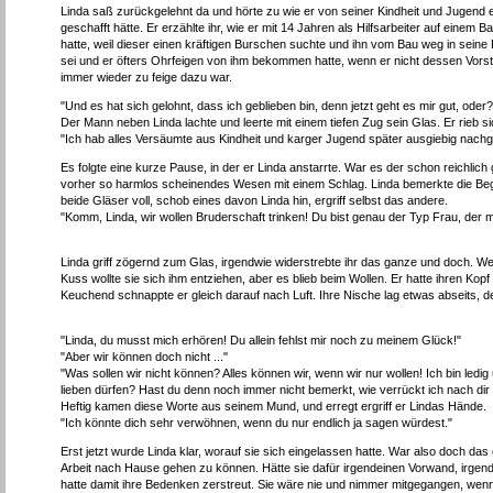
Linda saß zurückgelehnt da und hörte zu wie er von seiner Kindheit und Jugend 
geschafft hätte. Er erzählte ihr, wie er mit 14 Jahren als Hilfsarbeiter auf ein
hatte, weil dieser einen kräftigen Burschen suchte und ihn vom Bau weg in seine
sei und er öfters Ohrfeigen von ihm bekommen hatte, wenn er nicht dessen Vorste
immer wieder zu feige dazu war.
"Und es hat sich gelohnt, dass ich geblieben bin, denn jetzt geht es mir gut, oder?
Der Mann neben Linda lachte und leerte mit einem tiefen Zug sein Glas. Er rieb s
"Ich hab alles Versäumte aus Kindheit und karger Jugend später ausgiebig nachgeh
Es folgte eine kurze Pause, in der er Linda anstarrte. War es der schon reichlic
vorher so harmlos scheinendes Wesen mit einem Schlag. Linda bemerkte die Begie
beide Gläser voll, schob eines davon Linda hin, ergriff selbst das andere.
"Komm, Linda, wir wollen Bruderschaft trinken! Du bist genau der Typ Frau, der m
Linda griff zögernd zum Glas, irgendwie widerstrebte ihr das ganze und doch. We
Kuss wollte sie sich ihm entziehen, aber es blieb beim Wollen. Er hatte ihren Kopf
Keuchend schnappte er gleich darauf nach Luft. Ihre Nische lag etwas abseits,
"Linda, du musst mich erhören! Du allein fehlst mir noch zu meinem Glück!"
"Aber wir können doch nicht ..."
"Was sollen wir nicht können? Alles können wir, wenn wir nur wollen! Ich bin ledig
lieben dürfen? Hast du denn noch immer nicht bemerkt, wie verrückt ich nach dir 
Heftig kamen diese Worte aus seinem Mund, und erregt ergriff er Lindas Hände.
"Ich könnte dich sehr verwöhnen, wenn du nur endlich ja sagen würdest."
Erst jetzt wurde Linda klar, worauf sie sich eingelassen hatte. War also doch das
Arbeit nach Hause gehen zu können. Hätte sie dafür irgendeinen Vorwand, irg
hatte damit ihre Bedenken zerstreut. Sie wäre nie und nimmer mitgegangen, wen