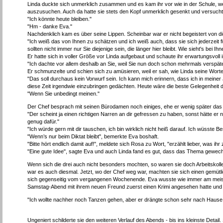
Linda duckte sich unmerklich zusammen und es kam ihr vor wie in der Schule, we
auszusuchen. Auch da hatte sie stets den Kopf unmerklich gesenkt und versucht, s
"Ich könnte heute bleiben."
"Hm - danke Eva."
Nachdenklich kam es über seine Lippen. Scheinbar war er nicht begeistert von di
"Ich weiß das von Ihnen zu schätzen und ich weiß auch, dass sie sich jederzeit 
sollten nicht immer nur Sie diejenige sein, die länger hier bleibt. Wie sieht's bei Ih
Er hatte sich in voller Größe vor Linda aufgebaut und schaute ihr erwartungsvoll 
"Ich dachte vor allem deshalb an Sie, weil Sie nun doch schon mehrmals verspäte
Er schmunzelte und schien sich zu amüsieren, weil er sah, wie Linda seine Worte
"Das soll durchaus kein Vorwurf sein. Ich kann mich erinnern, dass ich in meine
diese Zeit irgendwie einzubringen gedächten. Heute wäre die beste Gelegenheit 
"Wenn Sie unbedingt meinen."
Der Chef besprach mit seinen Bürodamen noch einiges, ehe er wenig später das 
"Der scheint ja einen richtigen Narren an dir gefressen zu haben, sonst hätte er 
genug dafür."
"Ich würde gern mit dir tauschen, ich bin wirklich nicht heiß darauf. Ich wüsste 
"Wenn’s nur beim Diktat bleibt", bemerkte Eva boshaft.
"Bitte hört endlich damit auf!", meldete sich Rosa zu Wort, "erzählt lieber, wa
"Eine gute Idee", sagte Eva und auch Linda fand es gut, dass das Thema gewech
Wenn sich die drei auch nicht besonders mochten, so waren sie doch Arbeitskol
war es auch diesmal. Jetzt, wo der Chef weg war, machten sie sich einen gemütl
sich gegenseitig vom vergangenen Wochenende. Eva wusste wie immer am meisten z
Samstag-Abend mit ihrem neuen Freund zuerst einen Krimi angesehen hatte und 
"Ich wollte nachher noch Tanzen gehen, aber er drängte schon sehr nach Hause
Ungeniert schilderte sie den weiteren Verlauf des Abends - bis ins kleinste Detai