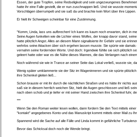
Essen, der gute Tropfen, seine Redseligkeit und sein ungezwungenes Benehmen wa
hatte ihr eine Falle gestellt, die er nun zuschnappen ließ. Und sie wusste momenta
Vorschlägen überrumpelt und sie saß da und brachte kein Wort über ihre Lippen.
Er hielt ihr Schweigen scheinbar für eine Zustimmung.
"Komm, Linda, lass uns aufbrechen! Ich kann es kaum noch erwarten, dich in mei
Seine Augen funkelten wie die Lichter eines Wolfes, der knapp davor stand, sein
hatte plötzlich Angst. Alles an diesem Mann signalisierte ihr Gefahr und sie erinn
wehrlos seine Attacken über sich ergehen lassen musste. Sie spürte wie damals
vernahm seine fordernden Worte. Und doch: Irgendwie fühlte sie sich plötzlich sex
geleert hatte oder war es die Nähe dieses Mannes, die das Verlangen nach eine
Noch während sie wie in Trance an seiner Seite das Lokal verließ, wusste sie, das
Wenig später umklammerte sie der Sitz im Wageninneren und sie spürte plötzlich
ihre Schenkel gleiten ließ...
Schon brauste er mit ihr durch die nächtlichen Straßen und es hätte ihr nichts au
saß sie in diesem herrlich weichen Sitz, hielt die Augen geschlossen und ließ se
nach oben schob und je tiefer er mit seiner Hand zwischen ihre Schenkel fuhr, de
***
Wenn Sie den Roman weiter lesen wollen, dann fordern Sie den Text mittels einer E
"kontakt" angegebenes Konto und das Manuskript kommt mittels einer Mail zu Ih
Spannend wird die Sache auf alle Fälle und Linda kommt in gefährliche Turbulenz
Bevor das Schicksal doch noch die Wende bringt.