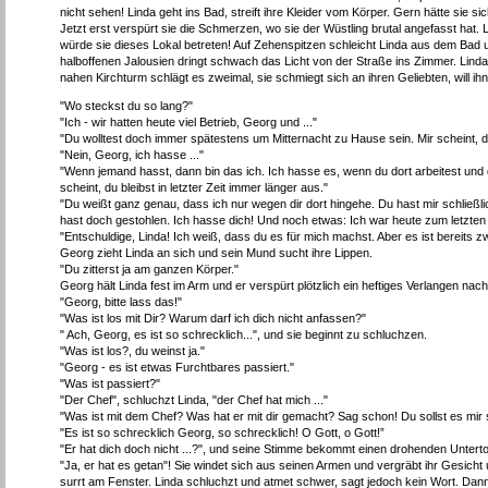
nicht sehen! Linda geht ins Bad, streift ihre Kleider vom Körper. Gern hätte sie 
Jetzt erst verspürt sie die Schmerzen, wo sie der Wüstling brutal angefasst hat.
würde sie dieses Lokal betreten! Auf Zehenspitzen schleicht Linda aus dem Bad u
halboffenen Jalousien dringt schwach das Licht von der Straße ins Zimmer. Linda
nahen Kirchturm schlägt es zweimal, sie schmiegt sich an ihren Geliebten, will i
"Wo steckst du so lang?"
"Ich - wir hatten heute viel Betrieb, Georg und ..."
"Du wolltest doch immer spätestens um Mitternacht zu Hause sein. Mir scheint, dir 
"Nein, Georg, ich hasse ..."
"Wenn jemand hasst, dann bin das ich. Ich hasse es, wenn du dort arbeitest und 
scheint, du bleibst in letzter Zeit immer länger aus."
"Du weißt ganz genau, dass ich nur wegen dir dort hingehe. Du hast mir schließli
hast doch gestohlen. Ich hasse dich! Und noch etwas: Ich war heute zum letzten M
"Entschuldige, Linda! Ich weiß, dass du es für mich machst. Aber es ist bereits
Georg zieht Linda an sich und sein Mund sucht ihre Lippen.
"Du zitterst ja am ganzen Körper."
Georg hält Linda fest im Arm und er verspürt plötzlich ein heftiges Verlangen nach 
"Georg, bitte lass das!"
"Was ist los mit Dir? Warum darf ich dich nicht anfassen?"
" Ach, Georg, es ist so schrecklich...", und sie beginnt zu schluchzen.
"Was ist los?, du weinst ja."
"Georg - es ist etwas Furchtbares passiert."
"Was ist passiert?"
"Der Chef", schluchzt Linda, "der Chef hat mich ..."
"Was ist mit dem Chef? Was hat er mit dir gemacht? Sag schon! Du sollst es mir 
"Es ist so schrecklich Georg, so schrecklich! O Gott, o Gott!”
"Er hat dich doch nicht ...?", und seine Stimme bekommt einen drohenden Untert
"Ja, er hat es getan"! Sie windet sich aus seinen Armen und vergräbt ihr Gesicht u
surrt am Fenster. Linda schluchzt und atmet schwer, sagt jedoch kein Wort. Dann 