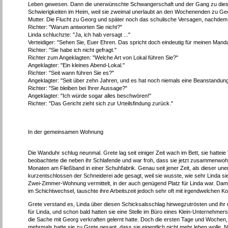
Leben gewesen. Dann die unerwünschte Schwangerschaft und der Gang zu dieser 
Schwierigkeiten im Heim, weil sie zweimal unerlaubt an den Wochenenden zu Geo
Mutter. Die Flucht zu Georg und später noch das schulische Versagen, nachdem 
Richter: "Warum antworten Sie nicht?"
Linda schluchzte: "Ja, ich hab versagt ..."
Verteidiger: "Sehen Sie, Euer Ehren. Das spricht doch eindeutig für meinen Mand
Richter: "Sie habe ich nicht gefragt."
Richter zum Angeklagten: "Welche Art von Lokal führen Sie?"
Angeklagter: "Ein kleines Abend-Lokal."
Richter: "Seit wann führen Sie es?"
Angeklagter: "Seit über zehn Jahren, und es hat noch niemals eine Beanstandun
Richter: "Sie bleiben bei Ihrer Aussage?"
Angeklagter: "Ich würde sogar alles beschwören!"
Richter: "Das Gericht zieht sich zur Urteilsfindung zurück."
In der gemeinsamen Wohnung
Die Wanduhr schlug neunmal. Grete lag seit einiger Zeit wach im Bett, sie hatte
beobachtete die neben ihr Schlafende und war froh, dass sie jetzt zusammenwohnt
Monaten am Fließband in einer Schuhfabrik. Genau seit jener Zeit, als dieser une
kurzentschlossen der Schneiderei ade gesagt, weil sie wusste, wie sehr Linda s
Zwei-Zimmer-Wohnung vermittelt, in der auch genügend Platz für Linda war. Damal
im Schichtwechsel, tauschte ihre Arbeitszeit jedoch sehr oft mit irgendwelchen Koll
Grete verstand es, Linda über diesen Schicksalsschlag hinwegzutrösten und ih
für Linda, und schon bald hatten sie eine Stelle im Büro eines Klein-Unternehmer
die Sache mit Georg verkraften gelernt hatte. Doch die ersten Tage und Wochen,
mehrmals hatte sie zu Grete gesagt, dass sie eigentlich nicht mehr leben wolle