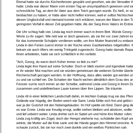
Einmal hatte sie durchs Küchenfenster gespäht und gesehen, wie der Verwalter i
hatte. Linda war dieser Mann vom ersten Tag an unsympathisch gewesen und sie 
schreckliche Tag, an dem ihr Vater aus dem Teich gezogen wurde. Es hieß, er wär
beobachtet zu haben, er hätte aber nicht helfen können, weil er selbst Nichtsch
diesen Unglücksfall und niemand konnte sich erklären, warum der Mann in den Teic
geringsten Vorfall in dieser Zeit gegeben hätte. Als der Sarg ihres Vaters im Er
Die Uhr schlug halb vier, Linda lag noch immer wach in ihrem Bett. Würde Georg s
Worte zu ihr sagen. Wie nett war er doch gewesen, als sie ihn vor zwei Jahren ken
für das kommende Schuljahr verdienen wollte, um ihre Mutter finanziell zu entlas
Linda in den Ferien zuerst immer in der Küche eines Gastbetriebes mitgeholfen. M
bekam sie auch öfters ein wenig Trinkgeld zugesteckt. Georg hatte damals Repar
ihnen arbeiteten, hatte sie sich schließlich in ihn verliebt.
"Ach, Georg, du warst doch früher immer so lieb zu mir!"
Linda legte ihre Hand auf seine Schulter. Doch er blieb stumm und irgendwie ha
er ihr wieder Mut machen und sie würden gemeinsam die weiteren Schritte überl
Rechenschaft gezogen werden. In der Hoffnung, dass alles wieder gut werden un
zu und sie schlief ein. Die Schatten der Nacht wichen allmählich dem Grau des
Fenster surrte noch immer an der Scheibe, während Linda und Georg in ihrem Do
zusammen und undefinierbare Laute kamen über ihre Lippen. Sie träumte.
Linda ritt in einer lieblichen Landschaft dahin, im leichten Galopp trug sie das P
Gelände war hügelig, der Boden weich wie Samt. Linda fühlte sich frei und gelöst
war ja der Gutshof mit den Nebengebäuden. Im Hof spielte ein Kind. Dann ging d
es war Grete. Linda war freudig erregt, wollte stehen bleiben und absitzen, woll
und lief unbeirrt weiter. Linda drehte sich im Sattel um und hörte ihre Mutter rufen:
Linda zog kräftig am Zügel, doch der Hengst wieherte nur, schüttelte den Kopf un
winkte, die Mutter auf die Knie sank und die Hände gegen den Himmel streckte. N
schaute zurück, bis sie nur noch zwei dunkle und ein weißes Pünktchen sah.