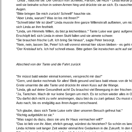
"Linda", hauchte sie. Der Geruch von Schweiß, Parfum, die Hitze - Linda wurde pl
weil sie beinahe schon in seinen Armen hing und drückte sie an sich. Es rauscht
Augen.
"Bitte bringen Sie mich zurück! Schnell!" hauchte sie.
"Aber Linda, warum? Was ist los mit Ihnen?"
"Schnell bitte! Mir ist übel!" Linda musste ihre ganze Willenskraft aufbieten,
sich Linda an ihm festhielt.
"Linda, um Himmels Willen, du bist ja leichenblass." Tante Luise war ganz aufgere
Erschöpft ließ sich Linda in einen Stuhl fallen und sie atmete schwer.
"Sie brauchen frische Luft. Ich bring Sie hinaus", sagte Peter besorgt.
"Nein, nein, lassen Sie, Peter! Ich will vorerst einmal hier sitzen bleiben - es ge
"Der Kreislauf ist's. Ich hol' schnell etwas. Bitte geben Sie inzwischen acht auf sie"
Abschied von der Tante und die Fahrt zurück
"Ihr müsst bald wieder einmal kommen, versprecht mir das!"
"Gern, und danke nochmals für alles! Bleib gesund und lass bald etwas von dir h
Grete umarmte die alte Tante und drückte ihr einen Kuss auf die Wange.
"Linda, gib auf deine Gesundheit acht! Du brauchst viel Bewegung in der frischen 
"Ja, Tantchen. Mach dir nur keine Sorgen um mich. Es ist schon wieder alles in 
"Du darfst dich nicht zu sehr anstrengen, dazu bist du zu zart gebaut. Du musst
Auto nach, bis es endgültig aus ihren Augen verschwand.
"Ich glaube, dass sich Tante Luise sehr über unseren Besuch gefreut hat."
"Richtig aufgeblüht ist sie."
"Was sagst du dazu, dass sie uns ihr Haus vermachen will?"
"Das ist lieb von ihr. Aber, ehrlich gesagt, würdest du hinziehen? So schön es land
Linda richtete seit langer Zeit wieder einmal ihre Gedanken in die Zukunft. In de