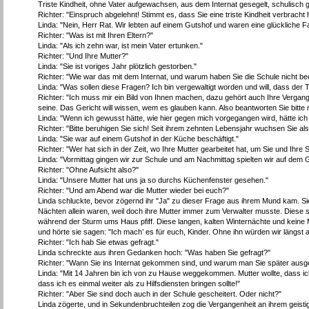
Triste Kindheit, ohne Vater aufgewachsen, aus dem Internat gesegelt, schulisch g
Richter: "Einspruch abgelehnt! Stimmt es, dass Sie eine triste Kindheit verbracht
Linda: "Nein, Herr Rat. Wir lebten auf einem Gutshof und waren eine glückliche Fa
Richter: "Was ist mit Ihren Eltern?"
Linda: "Als ich zehn war, ist mein Vater ertunken."
Richter: "Und Ihre Mutter?"
Linda: "Sie ist voriges Jahr plötzlich gestorben."
Richter: "Wie war das mit dem Internat, und warum haben Sie die Schule nicht b
Linda: "Was sollen diese Fragen? Ich bin vergewaltigt worden und will, dass der Tä
Richter: "Ich muss mir ein Bild von Ihnen machen, dazu gehört auch Ihre Vergan
seine. Das Gericht will wissen, wem es glauben kann. Also beantworten Sie bitte
Linda: "Wenn ich gewusst hätte, wie hier gegen mich vorgegangen wird, hätte ich 
Richter: "Bitte beruhigen Sie sich! Seit ihrem zehnten Lebensjahr wuchsen Sie al
Linda: "Sie war auf einem Gutshof in der Küche beschäftigt."
Richter: "Wer hat sich in der Zeit, wo Ihre Mutter gearbeitet hat, um Sie und Ih
Linda: "Vormittag gingen wir zur Schule und am Nachmittag spielten wir auf dem 
Richter: "Ohne Aufsicht also?"
Linda: "Unsere Mutter hat uns ja so durchs Küchenfenster gesehen."
Richter: "Und am Abend war die Mutter wieder bei euch?"
Linda schluckte, bevor zögernd ihr "Ja" zu dieser Frage aus ihrem Mund kam. Sie
Nächten allein waren, weil doch ihre Mutter immer zum Verwalter musste. Diese sch
während der Sturm ums Haus pfiff. Diese langen, kalten Winternächte und keine
und hörte sie sagen: "Ich mach’ es für euch, Kinder. Ohne ihn würden wir längst 
Richter: "Ich hab Sie etwas gefragt."
Linda schreckte aus ihren Gedanken hoch: "Was haben Sie gefragt?"
Richter: "Wann Sie ins Internat gekommen sind, und warum man Sie später ausges
Linda: "Mit 14 Jahren bin ich von zu Hause weggekommen. Mutter wollte, dass ich
dass ich es einmal weiter als zu Hilfsdiensten bringen sollte!"
Richter: "Aber Sie sind doch auch in der Schule gescheitert. Oder nicht?"
Linda zögerte, und in Sekundenbruchteilen zog die Vergangenheit an ihrem geistig