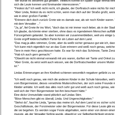
"Mir würde es bestimmt gut gefallen. Vielleicht könnte ich später sogar einmal e
sich die Leute kennen und füreinander interessieren."
"Findest du? Ich weiß nicht recht, ich glaube, der Dorftratsch wäre nichts für m
"Aber Linda, findest du es nicht schön, wenn man dich auf der Straße grüßt, we
wie in einer großen Familie."
"Erinnere dich doch zurück Grete wie es damals war, als wir noch Kinder waren. W
mit dem Verwalter ..."
"Ja, ja", fiel Grete ihr ins Wort, "doch das ist mir immer noch lieber, als in der
Ich glaube, da könnte einer sterben, ohne dass es irgendeinem Menschen auffällt.
Fürsorgeheim gelandet. So aber konnten wir zusammenbleiben, weil uns einige L
Grete ergriff leidenschaftlich Partei für ein Leben auf dem Land.
"Das mag ja alles stimmen, Grete, aber du weißt sicher genauso gut wie ich, das
"Ich kann mich eigentlich nur an das Gute erinnern und weiß noch genau, welche 
Tiere in mein Herz geschlossen hatte. Es war für mich das Schönste, Tante Zenz
"Hab ich auch gern gemacht."
"Obwohl sie nicht einmal verwandt mit uns waren, durften wir Tante und Onkel zu
"Aber Grete, du wirst wohl auch wissen, wie die Dorftratschweiber unsere Mutter
ist."
Lindas Erinnerungen an ihre Kindheit schienen wesentlich negativer gefärbt zu sei
"Ich weiß noch genau, wie mich die anderen Kinder in der Schule hänselten, weil i
vom Bürgermeister, dieses verwöhnte Muttersöhnchen, der sich seine Freunde mit 
Kleider anhätte. Ich weiß das alles noch sehr gut und weiß auch noch genau, wie
weil sich der Herr Bürgermeister bei ihm beschwert hätte."
Eine dicke Unmutsfalte stand plötzlich auf Lindas Stirn.
"Böse Menschen gibt es überall, Linda. Und Ungerechtigkeiten."
"Siehst du", fauchte Linda, "genau das meine ich. Auf dem Land ist es sicher schön
Geschäftsleute, der Forstmeister oder der Bürgermeister. Für diese Leute gibt e
die sie begehen. Es werden sogar Feste abgehalten, wenn einer von denen einen
musste, als der Verwalter fünfzig wurde, obwohl er vor Selbstherrlichkeit strotz