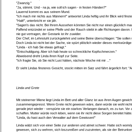
"Zwanzig."
"Ja, stimmt. Und - na ja, wie soll ich sagen - in festen Händen?"
Lauernd kommt es aus seinem Mund.
"Ich mach mir nichts aus Männern!" antwortet Linda heftig und ihr Blick wird finste
"Halt!", unterbricht er sie jäh.
"Sagen's das nicht. Bei Ihrem Aussehen könnten Sie nicht nur einen glücklich ma
Paffend entzündet er seine Pfeife und der Rauch stiebt in alle Richtungen davon
nie gut vertragen, der Gestank ist ihr zuwider.
Der Chef, im Lehnstuhl zurückgelehnt und seine Beine überschlagen: "Sie sollen wi
Doch Linda ist nicht bei der Sache, sie spürt plötzlich wieder dieses merkwürdige 
"Linda - ich hab Sie etwas gefragt."
"Entschuldigung. Aber ich hab heute so schreckliche Kopfschmerzen."
Abweisend dreht Linda ihren Kopf zur Seite.
"Ich fragte Sie, ob Sie nicht Lust hätten, nächste Woche mit mir ..."
Er sieht Lindas finsteres Gesicht, stockt mitten im Satz und fährt ärgerlich fort: 
Linda und Grete
Mit steinerner Miene liegt Linda im Bett und aller Glanz ist aus ihren Augen gewic
zusammengepresst. Wenn Grete nicht gewesen wäre, dann würde sie wohl nicht m
gerade jetzt wieder - verspürte sie ein starkes Verlangen danach, es zu tun. Vor 
schaffen. Mutter würde noch leben, wenn sie ihr nicht diese Sorgen bereitet hätte
"Linda, du hast auch den Verwalter auf dem Gewissen!"
Linda wälzt sich von einer Seite zur anderen und atmet schwer. Hatte sich womögli
gewesen, sich zu wehren, sich loszureißen und zuzutreten, als sie der Betrunkene