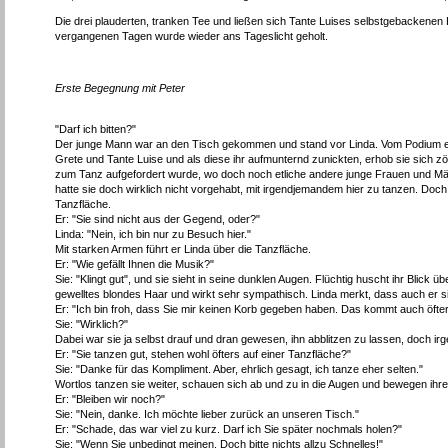
Die drei plauderten, tranken Tee und ließen sich Tante Luises selbstgebackene
vergangenen Tagen wurde wieder ans Tageslicht geholt.
Erste Begegnung mit Peter
"Darf ich bitten?"
Der junge Mann war an den Tisch gekommen und stand vor Linda. Vom Podium erkl
Grete und Tante Luise und als diese ihr aufmunternd zunickten, erhob sie sich zö
zum Tanz aufgefordert wurde, wo doch noch etliche andere junge Frauen und Mädc
hatte sie doch wirklich nicht vorgehabt, mit irgendjemandem hier zu tanzen. Doch 
Tanzfläche.
Er: "Sie sind nicht aus der Gegend, oder?"
Linda: "Nein, ich bin nur zu Besuch hier."
Mit starken Armen führt er Linda über die Tanzfläche.
Er: "Wie gefällt Ihnen die Musik?"
Sie: "Klingt gut", und sie sieht in seine dunklen Augen. Flüchtig huscht ihr Blick
gewelltes blondes Haar und wirkt sehr sympathisch. Linda merkt, dass auch er sie a
Er: "Ich bin froh, dass Sie mir keinen Korb gegeben haben. Das kommt auch öfter
Sie: "Wirklich?"
Dabei war sie ja selbst drauf und dran gewesen, ihn abblitzen zu lassen, doch ir
Er: "Sie tanzen gut, stehen wohl öfters auf einer Tanzfläche?"
Sie: "Danke für das Kompliment. Aber, ehrlich gesagt, ich tanze eher selten."
Wortlos tanzen sie weiter, schauen sich ab und zu in die Augen und bewegen ih
Er: "Bleiben wir noch?"
Sie: "Nein, danke. Ich möchte lieber zurück an unseren Tisch."
Er: "Schade, das war viel zu kurz. Darf ich Sie später nochmals holen?"
Sie: "Wenn Sie unbedingt meinen. Doch bitte nichts allzu Schnelles!"