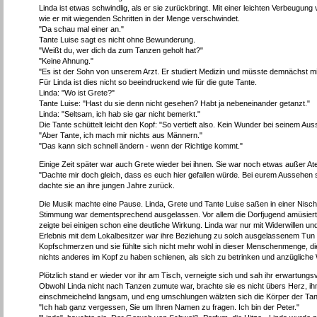
Linda ist etwas schwindlig, als er sie zurückbringt. Mit einer leichten Verbeugun
wie er mit wiegenden Schritten in der Menge verschwindet.
"Da schau mal einer an."
Tante Luise sagt es nicht ohne Bewunderung.
"Weißt du, wer dich da zum Tanzen geholt hat?"
"Keine Ahnung."
"Es ist der Sohn von unserem Arzt. Er studiert Medizin und müsste demnächst mit 
Für Linda ist dies nicht so beeindruckend wie für die gute Tante.
Linda: "Wo ist Grete?"
Tante Luise: "Hast du sie denn nicht gesehen? Habt ja nebeneinander getanzt."
Linda: "Seltsam, ich hab sie gar nicht bemerkt."
Die Tante schüttelt leicht den Kopf: "So vertieft also. Kein Wunder bei seinem Au
"Aber Tante, ich mach mir nichts aus Männern."
"Das kann sich schnell ändern - wenn der Richtige kommt."
Einige Zeit später war auch Grete wieder bei ihnen. Sie war noch etwas außer At
"Dachte mir doch gleich, dass es euch hier gefallen würde. Bei eurem Aussehen s
dachte sie an ihre jungen Jahre zurück.
Die Musik machte eine Pause. Linda, Grete und Tante Luise saßen in einer Nische 
Stimmung war dementsprechend ausgelassen. Vor allem die Dorfjugend amüsierte
zeigte bei einigen schon eine deutliche Wirkung. Linda war nur mit Widerwillen u
Erlebnis mit dem Lokalbesitzer war ihre Beziehung zu solch ausgelassenem Tun 
Kopfschmerzen und sie fühlte sich nicht mehr wohl in dieser Menschenmenge, d
nichts anderes im Kopf zu haben schienen, als sich zu betrinken und anzügliche 
Plötzlich stand er wieder vor ihr am Tisch, verneigte sich und sah ihr erwartungs
Obwohl Linda nicht nach Tanzen zumute war, brachte sie es nicht übers Herz, ihm
einschmeichelnd langsam, und eng umschlungen wälzten sich die Körper der Tan
"Ich hab ganz vergessen, Sie um Ihren Namen zu fragen. Ich bin der Peter."