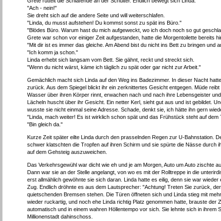
Grete rüttelt die Schlafende an der Schulter. Endlich bewegt sich Linda.
"Ach - nein!"
Sie dreht sich auf die andere Seite und will weiterschlafen.
"Linda, du musst aufstehen! Du kommst sonst zu spät ins Büro."
"Blödes Büro. Warum hast du mich aufgeweckt, wo ich doch noch so gut geschlafen ha
Grete war schon vor einiger Zeit aufgestanden, hatte die Morgentoilette bereits h
"Mit dir ist es immer das gleiche. Am Abend bist du nicht ins Bett zu bringen u
"Ich komm ja schon."
Linda erhebt sich langsam vom Bett. Sie gähnt, reckt und streckt sich.
"Wenn du nicht wärst, käme ich täglich zu spät oder gar nicht zur Arbeit."
Gemächlich macht sich Linda auf den Weg ins Badezimmer. In dieser Nacht hatte si
zurück. Aus dem Spiegel blickt ihr ein zerknittertes Gesicht entgegen. Müde reib
Wasser über ihren Körper rinnt, erwachen nach und nach ihre Lebensgeister und s
Lächeln huscht über ihr Gesicht. Ein netter Kerl, sieht gut aus und ist gebildet. 
wusste sie nicht einmal seine Adresse. Schade, denkt sie, ich hätte ihn gern wie
"Linda, mach weiter! Es ist wirklich schon spät und das Frühstück steht auf dem 
"Bin gleich da."
Kurze Zeit später eilte Linda durch den prasselnden Regen zur U-Bahnstation. De
schwer klatschten die Tropfen auf ihren Schirm und sie spürte die Nässe durch 
auf dem Gehsteig auszuweichen.
Das Verkehrsgewühl war dicht wie eh und je am Morgen, Auto um Auto zischte au
Dann war sie an der Stelle angelangt, von wo es mit der Rolltreppe in die unteri
erst allmählich gewöhnte sie sich daran. Linda hatte es eilig, denn sie war wiede
Zug. Endlich dröhnte es aus dem Lautsprecher: "Achtung! Treten Sie zurück, der Z
quietschenden Bremsen stehen. Die Türen öffneten sich und Linda stieg mit mehr
wieder ruckartig, und noch ehe Linda richtig Platz genommen hatte, brauste der Zug
automatisch und in einem wahren Höllentempo vor sich. Sie lehnte sich in ihrem 
Millionenstadt dahinschoss.