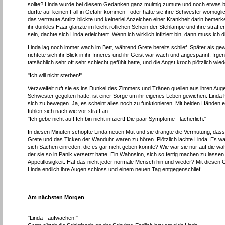
sollte? Linda wurde bei diesem Gedanken ganz mulmig zumute und noch etwas beu
durfte auf keinen Fall in Gefahr kommen - oder hatte sie ihre Schwester womöglich
das vertraute Antlitz blickte und keinerlei Anzeichen einer Krankheit darin b
ihr dunkles Haar glänzte im leicht rötlichen Schein der Stehlampe und ihre straf
sein, dachte sich Linda erleichtert. Wenn ich wirklich infiziert bin, dann muss ich 
Linda lag noch immer wach im Bett, während Grete bereits schlief. Später als g
richtete sich ihr Blick in ihr Inneres und ihr Geist war wach und angespannt. Irgen
tatsächlich sehr oft sehr schlecht gefühlt hatte, und die Angst kroch plötzlich wied
"Ich will nicht sterben!"
Verzweifelt ruft sie es ins Dunkel des Zimmers und Tränen quellen aus ihren Auge
Schwester gegolten hatte, ist einer Sorge um ihr eigenes Leben gewichen. Linda hor
sich zu bewegen. Ja, es scheint alles noch zu funktionieren. Mit beiden Händen e
fühlen sich nach wie vor straff an.
"Ich gebe nicht auf! Ich bin nicht infiziert! Die paar Symptome - lächerlich."
In diesen Minuten schöpfte Linda neuen Mut und sie drängte die Vermutung, dass 
Grete und das Ticken der Wanduhr waren zu hören. Plötzlich lachte Linda. Es war
sich Sachen einreden, die es gar nicht geben konnte? Wie war sie nur auf die wa
der sie so in Panik versetzt hatte. Ein Wahnsinn, sich so fertig machen zu lass
Appetitlosigkeit. Hat das nicht jeder normale Mensch hin und wieder? Mit diese
Linda endlich ihre Augen schloss und einem neuen Tag entgegenschlief.
Am nächsten Morgen
"Linda - aufwachen!"