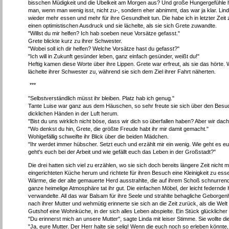
bisschen Müdigkeit und die Übelkeit am Morgen aus? Und große Hungergefühle ha
man, wenn man wenig isst, nicht zu-, sondern eher abnimmt, das war ja klar. Lin
wieder mehr essen und mehr für ihre Gesundheit tun. Die habe ich in letzter Zei
einen optimistischen Ausdruck und sie lächelte, als sie sich Grete zuwandte.
"Willst du mir helfen? Ich hab soeben neue Vorsätze gefasst."
Grete blickte kurz zu ihrer Schwester.
"Wobei soll ich dir helfen? Welche Vorsätze hast du gefasst?"
"Ich will in Zukunft gesünder leben, ganz einfach gesünder, weißt du!"
Heftig kamen diese Worte über ihre Lippen. Grete war erfreut, als sie das hörte. W
lächelte ihrer Schwester zu, während sie sich dem Ziel ihrer Fahrt näherten.
***
"Selbstverständlich müsst ihr bleiben. Platz hab ich genug."
Tante Luise war ganz aus dem Häuschen, so sehr freute sie sich über den Besuch i
dicklichen Händen in der Luft herum.
"Bist du uns wirklich nicht böse, dass wir dich so überfallen haben? Aber wir dacht
"Wo denkst du hin, Grete, die größte Freude habt ihr mir damit gemacht."
Wohlgefällig schweifte ihr Blick über die beiden Mädchen.
"Ihr werdet immer hübscher. Setzt euch und erzählt mir ein wenig. Wie geht es 
geht's euch bei der Arbeit und wie gefällt euch das Leben in der Großstadt?"
Die drei hatten sich viel zu erzählen, wo sie sich doch bereits längere Zeit nicht 
eingerichteten Küche herum und richtete für ihren Besuch eine Kleinigkeit zu ess
Wärme, die der alte gemauerte Herd ausstrahlte, die auf ihrem Schoß schnurren
ganze heimelige Atmosphäre tat ihr gut. Die einfachen Möbel, der leicht federnde 
verwandelte. All das war Balsam für ihre Seele und strahlte behagliche Geborgenhe
nach ihrer Mutter und wehmütig erinnerte sie sich an die Zeit zurück, als die Wel
Gutshof eine Wohnküche, in der sich alles Leben abspielte. Ein Stück glücklicher 
"Du erinnerst mich an unsere Mutter", sagte Linda mit leiser Stimme. Sie wollte 
"Ja, eure Mutter. Der Herr halte sie selig! Wenn die euch noch so erleben könnte, 