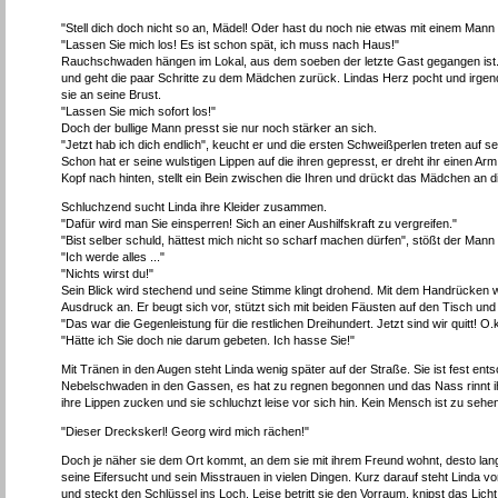
"Stell dich doch nicht so an, Mädel! Oder hast du noch nie etwas mit einem Mann
"Lassen Sie mich los! Es ist schon spät, ich muss nach Haus!"
Rauchschwaden hängen im Lokal, aus dem soeben der letzte Gast gegangen ist. De
und geht die paar Schritte zu dem Mädchen zurück. Lindas Herz pocht und irgendwie
sie an seine Brust.
"Lassen Sie mich sofort los!"
Doch der bullige Mann presst sie nur noch stärker an sich.
"Jetzt hab ich dich endlich", keucht er und die ersten Schweißperlen treten auf sei
Schon hat er seine wulstigen Lippen auf die ihren gepresst, er dreht ihr einen Ar
Kopf nach hinten, stellt ein Bein zwischen die Ihren und drückt das Mädchen an die
Schluchzend sucht Linda ihre Kleider zusammen.
"Dafür wird man Sie einsperren! Sich an einer Aushilfskraft zu vergreifen."
"Bist selber schuld, hättest mich nicht so scharf machen dürfen", stößt der Ma
"Ich werde alles ..."
"Nichts wirst du!"
Sein Blick wird stechend und seine Stimme klingt drohend. Mit dem Handrücken w
Ausdruck an. Er beugt sich vor, stützt sich mit beiden Fäusten auf den Tisch und 
"Das war die Gegenleistung für die restlichen Dreihundert. Jetzt sind wir quitt! O.
"Hätte ich Sie doch nie darum gebeten. Ich hasse Sie!"
Mit Tränen in den Augen steht Linda wenig später auf der Straße. Sie ist fest e
Nebelschwaden in den Gassen, es hat zu regnen begonnen und das Nass rinnt ihr
ihre Lippen zucken und sie schluchzt leise vor sich hin. Kein Mensch ist zu sehen.
"Dieser Dreckskerl! Georg wird mich rächen!"
Doch je näher sie dem Ort kommt, an dem sie mit ihrem Freund wohnt, desto langsa
seine Eifersucht und sein Misstrauen in vielen Dingen. Kurz darauf steht Linda vor
und steckt den Schlüssel ins Loch. Leise betritt sie den Vorraum, knipst das Licht