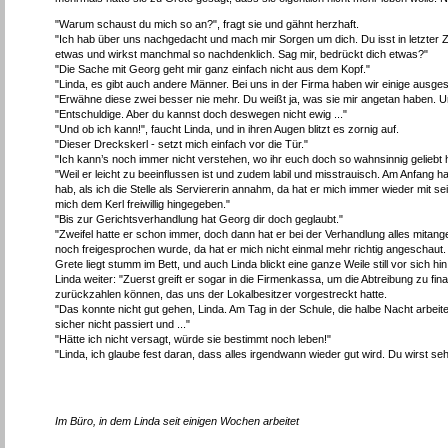
"Warum schaust du mich so an?", fragt sie und gähnt herzhaft.
"Ich hab über uns nachgedacht und mach mir Sorgen um dich. Du isst in letzter 
etwas und wirkst manchmal so nachdenklich. Sag mir, bedrückt dich etwas?"
"Die Sache mit Georg geht mir ganz einfach nicht aus dem Kopf."
"Linda, es gibt auch andere Männer. Bei uns in der Firma haben wir einige ausgesp
"Erwähne diese zwei besser nie mehr. Du weißt ja, was sie mir angetan haben. U
"Entschuldige. Aber du kannst doch deswegen nicht ewig ..."
"Und ob ich kann!", faucht Linda, und in ihren Augen blitzt es zornig auf.
"Dieser Dreckskerl - setzt mich einfach vor die Tür."
"Ich kann’s noch immer nicht verstehen, wo ihr euch doch so wahnsinnig geliebt 
"Weil er leicht zu beeinflussen ist und zudem labil und misstrauisch. Am Anfang h
hab, als ich die Stelle als Serviererin annahm, da hat er mich immer wieder mit 
mich dem Kerl freiwillig hingegeben."
"Bis zur Gerichtsverhandlung hat Georg dir doch geglaubt."
"Zweifel hatte er schon immer, doch dann hat er bei der Verhandlung alles mitan
noch freigesprochen wurde, da hat er mich nicht einmal mehr richtig angeschaut. 
Grete liegt stumm im Bett, und auch Linda blickt eine ganze Weile still vor sich hin
Linda weiter: "Zuerst greift er sogar in die Firmenkassa, um die Abtreibung zu f
zurückzahlen können, das uns der Lokalbesitzer vorgestreckt hatte.
"Das konnte nicht gut gehen, Linda. Am Tag in der Schule, die halbe Nacht arbeit
sicher nicht passiert und ..."
"Hätte ich nicht versagt, würde sie bestimmt noch leben!"
"Linda, ich glaube fest daran, dass alles irgendwann wieder gut wird. Du wirst se
Im Büro, in dem Linda seit einigen Wochen arbeitet