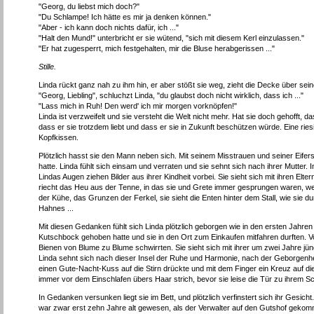
"Georg, du liebst mich doch?"
"Du Schlampe! Ich hätte es mir ja denken können."
"Aber - ich kann doch nichts dafür, ich ..."
"Halt den Mund!" unterbricht er sie wütend, "sich mit diesem Kerl einzulassen."
"Er hat zugesperrt, mich festgehalten, mir die Bluse herabgerissen ..."
Stille.
Linda rückt ganz nah zu ihm hin, er aber stößt sie weg, zieht die Decke über sei
"Georg, Liebling", schluchzt Linda, "du glaubst doch nicht wirklich, dass ich ..."
"Lass mich in Ruh! Den werd' ich mir morgen vorknöpfen!"
Linda ist verzweifelt und sie versteht die Welt nicht mehr. Hat sie doch gehofft,
dass er sie trotzdem liebt und dass er sie in Zukunft beschützen würde. Eine riesi
Kopfkissen.
Plötzlich hasst sie den Mann neben sich. Mit seinem Misstrauen und seiner Eifersu
hatte. Linda fühlt sich einsam und verraten und sie sehnt sich nach ihrer Mutter
Lindas Augen ziehen Bilder aus ihrer Kindheit vorbei. Sie sieht sich mit ihren E
riecht das Heu aus der Tenne, in das sie und Grete immer gesprungen waren, w
der Kühe, das Grunzen der Ferkel, sie sieht die Enten hinter dem Stall, wie sie
Hahnes ...
Mit diesen Gedanken fühlt sich Linda plötzlich geborgen wie in den ersten Jahren i
Kutschbock gehoben hatte und sie in den Ort zum Einkaufen mitfahren durften. 
Bienen von Blume zu Blume schwirrten. Sie sieht sich mit ihrer um zwei Jahre jü
Linda sehnt sich nach dieser Insel der Ruhe und Harmonie, nach der Geborgenh
einen Gute-Nacht-Kuss auf die Stirn drückte und mit dem Finger ein Kreuz auf die
immer vor dem Einschlafen übers Haar strich, bevor sie leise die Tür zu ihrem S
In Gedanken versunken liegt sie im Bett, und plötzlich verfinstert sich ihr Gesich
war zwar erst zehn Jahre alt gewesen, als der Verwalter auf den Gutshof gekomm