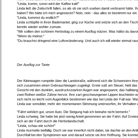
"Linda, komm, sonst wird der Kaffee kalt!"
Linda ließ die Zeitschrift fallen, so als ob sie sich soeben damit verbrannt hätte.
haben? Wo hätte ich mich angesteckt? Nein, nein - das alles ist bestimmt nur ein
"Linda, kommst du endlich?"
Linda schlüpfte in ihren Bademantel, ging zur Küche und setzte sich an den Tisch
bereits wieder wohler zumute.
"Wir sollten den schönen Herbsttag zu einem Ausflug nützen. Was hältst du davo
"Wenn du meinst."
"Du brauchst dringend eine Luftveränderung. Und auch ich will wieder einmal rau
Der Ausflug zur Tante
Der Kleinwagen rumpelte über die Landstraße, während sich die Schwestern ihre
sich zusammen einen Gebrauchtwagen zugelegt. Grete saß am Steuer, hielt das 
Gesicht mit den dunklen, ausdrucksstarken Augen war angespannt, das halbla
zwei Reihen weißer Zähne hervor. Ihre zart geschwungenen Lippen leuchteten wie f
sich nicht so leicht vom Augenblick bestimmen wie das bei Linda der Fall war. W
Linda war sensibler, mehr der momentanen Stimmung unterworfen, ihr Verhalten 
"Fährt wirklich gut, unser Auto. Die Steigung hab ich beinahe nicht bemerkt."
Linda schwieg. Sie hatte bis jetzt wenig Anteil genommen an der Fahrt. Auf Grete
sich an der Fahrt durch die Herbstlandschaft.
"Linda, schau wie schön!"
Linda murmelte beifällig. Doch sie war innerlich nicht dabei, sie dachte an den Ar
Durchfall bei den Symptomen war und darauf setzte sie ihre Hoffnung. Sie konnte 