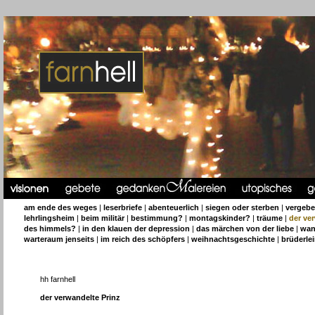
am ende des weges
|
leserbriefe
|
abenteuerlich
|
siegen oder sterben
|
vergeb
lehrlingsheim
|
beim militär
|
bestimmung?
|
montagskinder?
|
träume
|
der ve
des himmels?
|
in den klauen der depression
|
das märchen von der liebe
|
wan
warteraum jenseits
|
im reich des schöpfers
|
weihnachtsgeschichte
|
brüderle
hh farnhell
der verwandelte Prinz