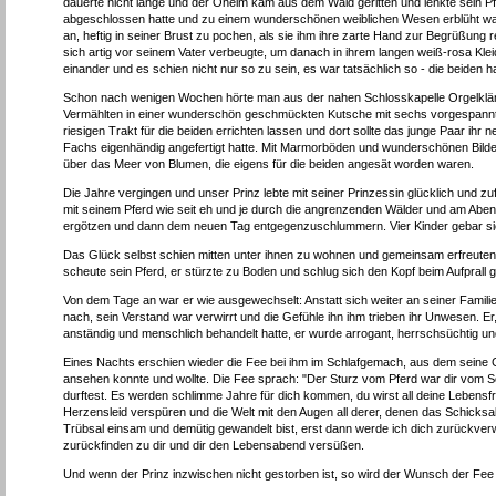
dauerte nicht lange und der Oheim kam aus dem Wald geritten und lenkte sein Pfe
abgeschlossen hatte und zu einem wunderschönen weiblichen Wesen erblüht war.
an, heftig in seiner Brust zu pochen, als sie ihm ihre zarte Hand zur Begrüßung r
sich artig vor seinem Vater verbeugte, um danach in ihrem langen weiß-rosa Kle
einander und es schien nicht nur so zu sein, es war tatsächlich so - die beiden ha
Schon nach wenigen Wochen hörte man aus der nahen Schlosskapelle Orgelklän
Vermählten in einer wunderschön geschmückten Kutsche mit sechs vorgespannten
riesigen Trakt für die beiden errichten lassen und dort sollte das junge Paar ih
Fachs eigenhändig angefertigt hatte. Mit Marmorböden und wunderschönen Bil
über das Meer von Blumen, die eigens für die beiden angesät worden waren.
Die Jahre vergingen und unser Prinz lebte mit seiner Prinzessin glücklich und zufr
mit seinem Pferd wie seit eh und je durch die angrenzenden Wälder und am Abend 
ergötzen und dann dem neuen Tag entgegenzuschlummern. Vier Kinder gebar sie 
Das Glück selbst schien mitten unter ihnen zu wohnen und gemeinsam erfreuten 
scheute sein Pferd, er stürzte zu Boden und schlug sich den Kopf beim Aufprall g
Von dem Tage an war er wie ausgewechselt: Anstatt sich weiter an seiner Familie
nach, sein Verstand war verwirrt und die Gefühle ihn ihm trieben ihr Unwesen. E
anständig und menschlich behandelt hatte, er wurde arrogant, herrschsüchtig u
Eines Nachts erschien wieder die Fee bei ihm im Schlafgemach, aus dem seine Gatt
ansehen konnte und wollte. Die Fee sprach: "Der Sturz vom Pferd war dir vom Schi
durftest. Es werden schlimme Jahre für dich kommen, du wirst all deine Lebensf
Herzensleid verspüren und die Welt mit den Augen all derer, denen das Schicksal 
Trübsal einsam und demütig gewandelt bist, erst dann werde ich dich zurückver
zurückfinden zu dir und dir den Lebensabend versüßen.
Und wenn der Prinz inzwischen nicht gestorben ist, so wird der Wunsch der Fee 