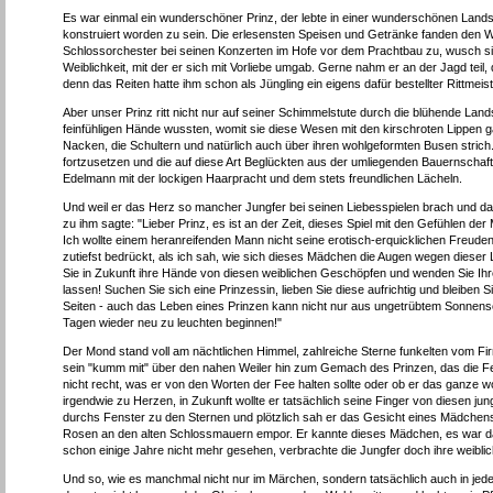
Es war einmal ein wunderschöner Prinz, der lebte in einer wunderschönen Lan
konstruiert worden zu sein. Die erlesensten Speisen und Getränke fanden den Weg
Schlossorchester bei seinen Konzerten im Hofe vor dem Prachtbau zu, wusch sic
Weiblichkeit, mit der er sich mit Vorliebe umgab. Gerne nahm er an der Jagd teil, 
denn das Reiten hatte ihm schon als Jüngling ein eigens dafür bestellter Rittmeis
Aber unser Prinz ritt nicht nur auf seiner Schimmelstute durch die blühende Lan
feinfühligen Hände wussten, womit sie diese Wesen mit den kirschroten Lippen 
Nacken, die Schultern und natürlich auch über ihren wohlgeformten Busen strich
fortzusetzen und die auf diese Art Beglückten aus der umliegenden Bauernschaft 
Edelmann mit der lockigen Haarpracht und dem stets freundlichen Lächeln.
Und weil er das Herz so mancher Jungfer bei seinen Liebesspielen brach und d
zu ihm sagte: "Lieber Prinz, es ist an der Zeit, dieses Spiel mit den Gefühlen
Ich wollte einem heranreifenden Mann nicht seine erotisch-erquicklichen Freu
zutiefst bedrückt, als ich sah, wie sich dieses Mädchen die Augen wegen dieser 
Sie in Zukunft ihre Hände von diesen weiblichen Geschöpfen und wenden Sie Ihre
lassen! Suchen Sie sich eine Prinzessin, lieben Sie diese aufrichtig und bleiben
Seiten - auch das Leben eines Prinzen kann nicht nur aus ungetrübtem Sonnens
Tagen wieder neu zu leuchten beginnen!"
Der Mond stand voll am nächtlichen Himmel, zahlreiche Sterne funkelten vom Fi
sein "kumm mit" über den nahen Weiler hin zum Gemach des Prinzen, das die Fee
nicht recht, was er von den Worten der Fee halten sollte oder ob er das ganze 
irgendwie zu Herzen, in Zukunft wollte er tatsächlich seine Finger von diesen jun
durchs Fenster zu den Sternen und plötzlich sah er das Gesicht eines Mädchens 
Rosen an den alten Schlossmauern empor. Er kannte dieses Mädchen, es war das
schon einige Jahre nicht mehr gesehen, verbrachte die Jungfer doch ihre weiblic
Und so, wie es manchmal nicht nur im Märchen, sondern tatsächlich auch in je