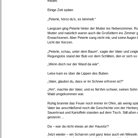
freuen.
Einige Zeit später.
„Peterle, hörst du’s, es bimmelt.“
Langsam ging Peterle hinter der Mutter ins Nebenzimmer. R
Mutter und natürlich waren auch die Großeltern ins Zimmer g
Erwachsenen. Aber Peterle sang nicht mit, und seine Augen 
Licht der Kerzen.
„Peterle, schau, unter dem Baum“, sagte der Vater und zeigte 
Regungslos stand der Bub vor dem Schlitten, den er sich so
„Wenn doch nur der Wastl da wär“.
Leise kam es über die Lippen des Buben.
„Vater, glaubst du, dass er im Schnee erfroren ist?“
„Hm“, machte der Vater, und es fiel ihm schwer, seinen Soh
Wald umgekommen war.
Ruhig brannte das Feuer noch immer im Ofen, als wenig späte
Vater las anschließend noch die Geschichte von der Herberg
Sauerkraut und Kartoffeln standen auf dem Tisch. Still aße
gesteckt ...
Da – war da nicht etwas an der Haustür?
Jetzt wieder – ein Scharren und ganz leise auch ein Winseln.