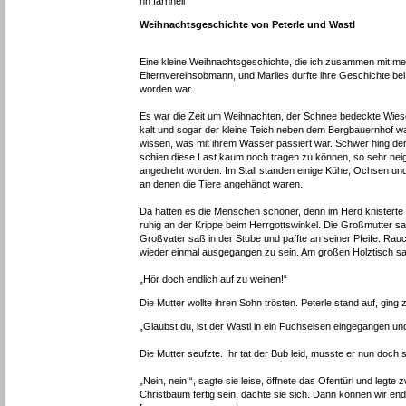
hh farnhell
Weihnachtsgeschichte von Peterle und Wastl
Eine kleine Weihnachtsgeschichte, die ich zusammen mit me
Elternvereinsobmann, und Marlies durfte ihre Geschichte bei 
worden war.
Es war die Zeit um Weihnachten, der Schnee bedeckte Wie
kalt und sogar der kleine Teich neben dem Bergbauernhof wa
wissen, was mit ihrem Wasser passiert war. Schwer hing d
schien diese Last kaum noch tragen zu können, so sehr nei
angedreht worden. Im Stall standen einige Kühe, Ochsen und
an denen die Tiere angehängt waren.
Da hatten es die Menschen schöner, denn im Herd knisterte
ruhig an der Krippe beim Herrgottswinkel. Die Großmutter 
Großvater saß in der Stube und paffte an seiner Pfeife. Ra
wieder einmal ausgegangen zu sein. Am großen Holztisch saß 
„Hör doch endlich auf zu weinen!“
Die Mutter wollte ihren Sohn trösten. Peterle stand auf, ging
„Glaubst du, ist der Wastl in ein Fuchseisen eingegangen und
Die Mutter seufzte. Ihr tat der Bub leid, musste er nun do
„Nein, nein!“, sagte sie leise, öffnete das Ofentürl und legte
Christbaum fertig sein, dachte sie sich. Dann können wir en