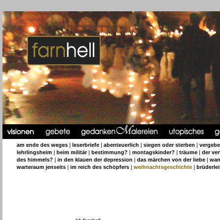
am ende des weges
|
leserbriefe
|
abenteuerlich
|
siegen oder sterben
|
vergeb
lehrlingsheim
|
beim militär
|
bestimmung?
|
montagskinder?
|
träume
|
der ve
des himmels?
|
in den klauen der depression
|
das märchen von der liebe
|
wan
warteraum jenseits
|
im reich des schöpfers
|
weihnachtsgeschichte
|
brüderle