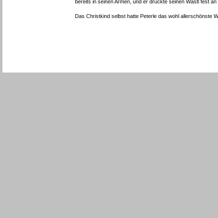
bereits in seinen Armen, und er drückte seinen Wastl fest an 
Das Christkind selbst hatte Peterle das wohl allerschönste