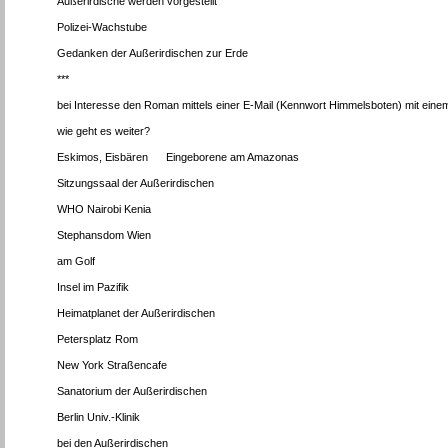
Außerirdische werden vorgestellt
Polizei-Wachstube
Gedanken der Außerirdischen zur Erde
***
bei Interesse den Roman mittels einer E-Mail (Kennwort Himmelsboten) mit eine
wie geht es weiter?
Eskimos, Eisbären Eingeborene am Amazonas
Sitzungssaal der Außerirdischen
WHO Nairobi Kenia
Stephansdom Wien
am Golf
Insel im Pazifik
Heimatplanet der Außerirdischen
Petersplatz Rom
New York Straßencafe
Sanatorium der Außerirdischen
Berlin Univ.-Klinik
bei den Außerirdischen